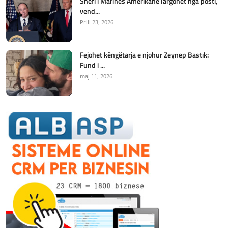
Shefi i Marinës Amerikane largohet nga posti,
vend...
Prill 23, 2026
Fejohet këngëtarja e njohur Zeynep Bastık:
Fund i ...
maj 11, 2026