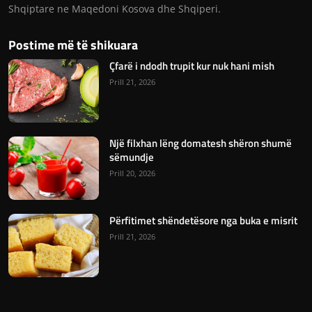
Shqiptare ne Maqedoni Kosova dhe Shqiperi.
Postime më të shikuara
Çfarë i ndodh trupit kur nuk hani mish
Prill 21, 2026
Një filxhan lëng domatesh shëron shumë
sëmundje
Prill 20, 2026
Përfitimet shëndetësore nga buka e misrit
Prill 21, 2026