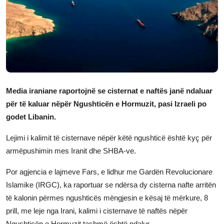
JETA
Gallery
Shqip
Media iraniane raportojnë se cisternat e naftës janë ndaluar
për të kaluar nëpër Ngushticën e Hormuzit, pasi Izraeli po
godet Libanin.
Lejimi i kalimit të cisternave nëpër këtë ngushticë është kyç për
armëpushimin mes Iranit dhe SHBA-ve.
Por agjencia e lajmeve Fars, e lidhur me Gardën Revolucionare
Islamike (IRGC), ka raportuar se ndërsa dy cisterna nafte arritën
të kalonin përmes ngushticës mëngjesin e kësaj të mërkure, 8
prill, me leje nga Irani, kalimi i cisternave të naftës nëpër
Ngushticën e Hormuzit tashmë është ndalur.