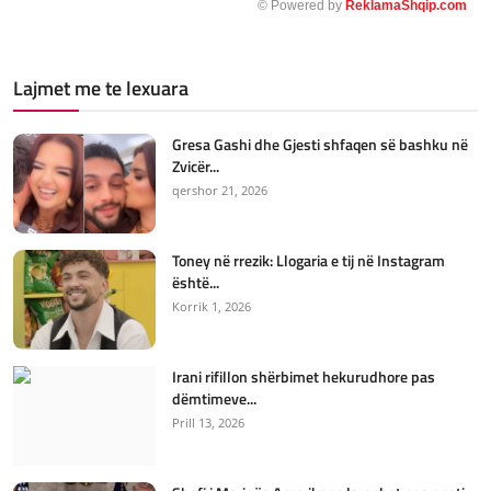
© Powered by
ReklamaShqip.com
Lajmet me te lexuara
Gresa Gashi dhe Gjesti shfaqen së bashku në
Zvicër...
qershor 21, 2026
Toney në rrezik: Llogaria e tij në Instagram
është...
Korrik 1, 2026
Irani rifillon shërbimet hekurudhore pas
dëmtimeve...
Prill 13, 2026