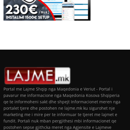
Portal me Lajme Shqip nga Maqedonia e Veriut - Portal i
pavarur me informacione nga Maqedonia Kosova Shqiperia
qe te informoheni sakt dhe shpejt Informacionet meren nga
portalet tjere dhe postohen ne lajme.mk ku sigurohet nje
marketing me i mire per te informuar te tjeret me lajmet e
fundit. Portali nuk mban pergjithesi mbi informacionet qe
postohen sepse gjithcka meret nga Agjensite e Lajmeve