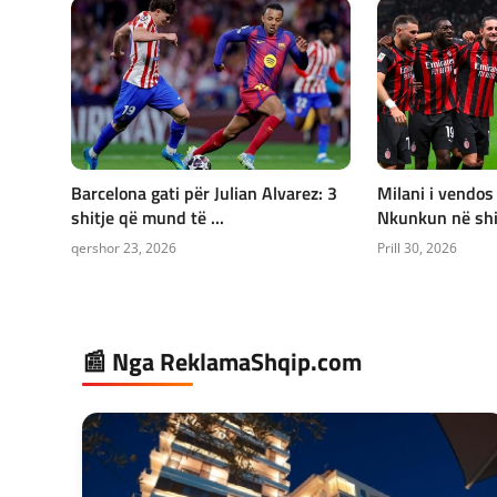
Barcelona gati për Julian Alvarez: 3
Milani i vendos
shitje që mund të ...
Nkunkun në shit
qershor 23, 2026
Prill 30, 2026
📰 Nga ReklamaShqip.com