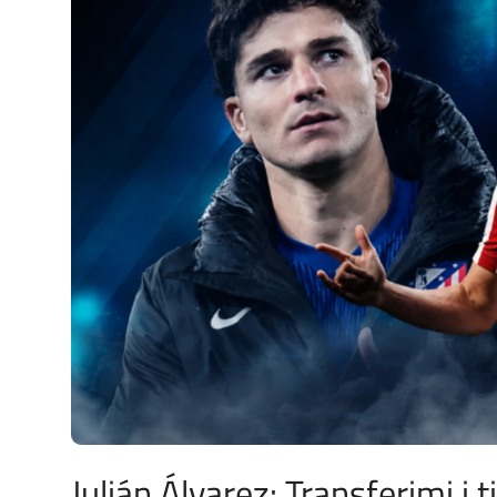
JETA
Gallery
Shqip
Julián Álvarez: Transferimi i t