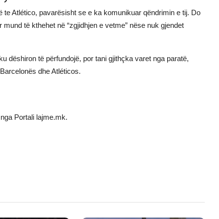
 te Atlético, pavarësisht se e ka komunikuar qëndrimin e tij. Do
or mund të kthehet në “zgjidhjen e vetme” nëse nuk gjendet
 ku dëshiron të përfundojë, por tani gjithçka varet nga paratë,
Barcelonës dhe Atléticos.
nga Portali lajme.mk.