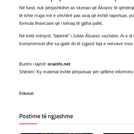
Në fund, nuk përjashtohet as skenari që Álvarez të qëndrojë
të ishte rruga më e vështirë pas asaj që është raportuar, p
formula financiare që i kënaq të gjitha palët.
Në këtë mënyrë, “labirinti” i Julián Álvarez vazhdon. Ai e di
kompromiset dhe sa gjatë do të zgjasë loja e nervave mes 
Burimi i lajmit:
orainfo.net
Shënim: Ky material është përpunuar për qëllime informimi 
Etiketat:
Postime të ngjashme