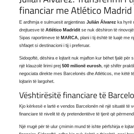
financiar me Atlético Madrid
E ardhmja e sulmuesit argjentinas
Julián Álvarez
ka hyrë n
drejtuesve të
Atlético Madridit
se nuk dëshiron të rinovojë 
Sipas raportimeve të
MARCA
, plani i tij është të luajë m
shfaqet si destinacioni i tij i preferuar.
Sidoqoftë, dëshira e lojtarit nuk mjafton kur bëhet fjalë pë
një klauzolë lirimi prej
500 milionë eurosh
, një shifër prak
negociata direkte mes Barcelonës dhe Atléticos, me këtë të
lojtarin të largohet.
Vështirësitë financiare të Barcel
Kjo kërkesë e lartë e vendos Barcelonën në një situatë të vë
financiare të nivelit të dy pretendentëve të tjerë që përmen
Një rrugë për të ulur çmimin mund të ishte përfshirja e loj