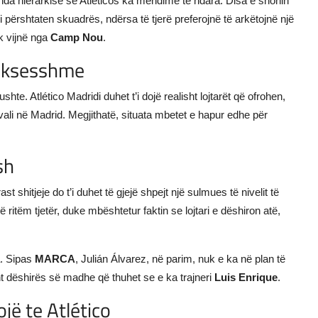
renda hierarkisë së Atléticos ka mendime të ndara. Disa e shohin
përshtaten skuadrës, ndërsa të tjerë preferojnë të arkëtojnë një
k vijnë nga
Camp Nou
.
suksesshme
e. Atlético Madridi duhet t’i dojë realisht lojtarët që ofrohen,
ivali në Madrid. Megjithatë, situata mbetet e hapur edhe për
sh
t shitjeje do t’i duhet të gjejë shpejt një sulmues të nivelit të
ritëm tjetër, duke mbështetur faktin se lojtari e dëshiron atë,
a. Sipas
MARCA
, Julián Álvarez, në parim, nuk e ka në plan të
t dëshirës së madhe që thuhet se e ka trajneri
Luis Enrique
.
jë te Atlético