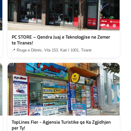
PC STORE – Qendra Juaj e Teknologjise ne Zemer
te Tiranes!
📍 Rruga e Dibrës, Vila 153, Kati I 1001, Tiranë
TopLines Fier - Agjensia Turistike qe Ka Zgjidhjen
per Ty!