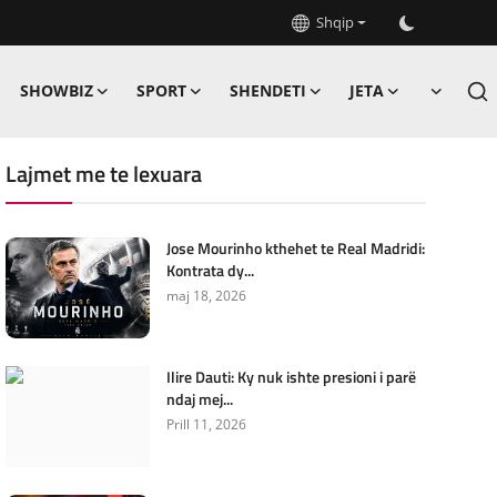
Shqip
SHOWBIZ
SPORT
SHENDETI
JETA
Lajmet me te lexuara
Jose Mourinho kthehet te Real Madridi:
Kontrata dy...
maj 18, 2026
Ilire Dauti: Ky nuk ishte presioni i parë
ndaj mej...
Prill 11, 2026