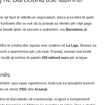
ë një fazë të ndërlikuar negociatash, teksa ai ka bërë të qartë
kontratën dhe se nuk do ta pranojë as ofertën për rritje page.
e një fanellë tjetër në sezonin e ardhshëm, me
Barcelona
që
r shifra të mëdha dhe raporte mes rivalëve në
La Liga
. Álvarez ka
tikisht e paarritshme për çdo klub. Prandaj, skenari real është
 fundit që kërkon të paktën
150 milionë euro
për ta lejuar
onës
shtirë, pasi sipas raportimeve, klubi nuk ka aktualisht burimet
den në sfond:
PSG
dhe
Arsenal
.
tarëve të Barcelonës në marrëveshje, si pjesë e kompensimit