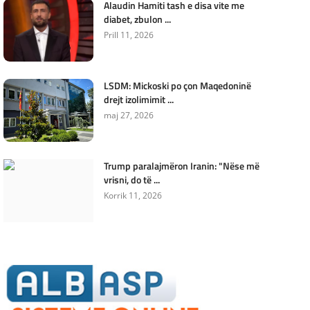
Alaudin Hamiti tash e disa vite me
diabet, zbulon ...
Prill 11, 2026
LSDM: Mickoski po çon Maqedoninë
drejt izolimimit ...
maj 27, 2026
Trump paralajmëron Iranin: "Nëse më
vrisni, do të ...
Korrik 11, 2026