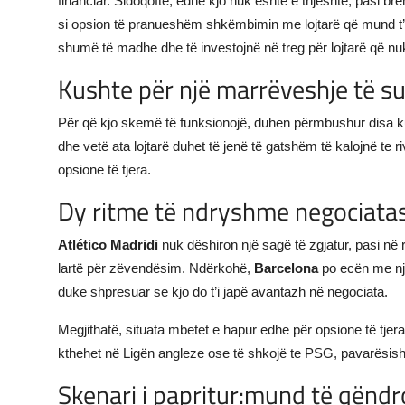
financiar. Sidoqoftë, edhe kjo nuk është e thjeshtë, pasi b
si opsion të pranueshëm shkëmbimin me lojtarë që mund t’i 
shumë të madhe dhe të investojnë në treg për lojtarë që nu
Kushte për një marrëveshje të 
Për që kjo skemë të funksionojë, duhen përmbushur disa kusht
dhe vetë ata lojtarë duhet të jenë të gatshëm të kalojnë te r
opsione të tjera.
Dy ritme të ndryshme negociata
Atlético Madridi
nuk dëshiron një sagë të zgjatur, pasi në ras
lartë për zëvendësim. Ndërkohë,
Barcelona
po ecën me një 
duke shpresuar se kjo do t’i japë avantazh në negociata.
Megjithatë, situata mbetet e hapur edhe për opsione të tjer
kthehet në Ligën angleze ose të shkojë te PSG, pavarësish
Skenari i papritur:mund të qëndro