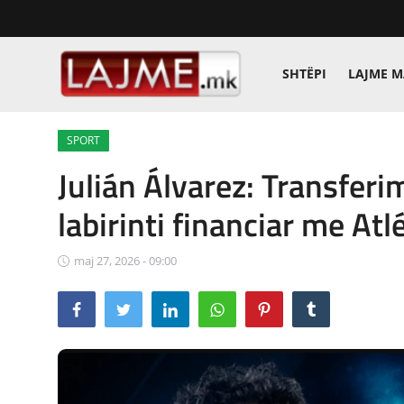
SHTËPI
LAJME 
Shtëpi
SPORT
LAJME MAQEDONI
Julián Álvarez: Transferim
SHQIPERI
labirinti financiar me At
KOSOVA
maj 27, 2026 - 09:00
LAJME NGA BOTA
SHOWBIZ
SPORT
SHENDETI