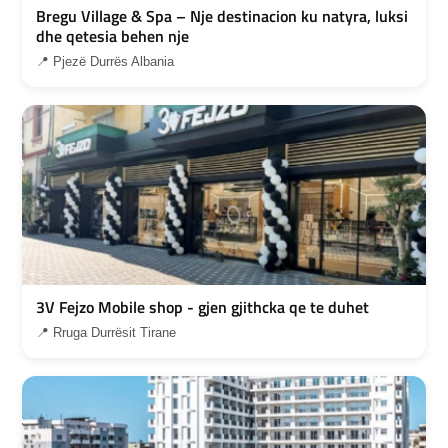
Bregu Village & Spa – Nje destinacion ku natyra, luksi
dhe qetesia behen nje
📍 Pjezë Durrës Albania
3V Fejzo Mobile shop - gjen gjithcka qe te duhet
📍 Rruga Durrësit Tirane