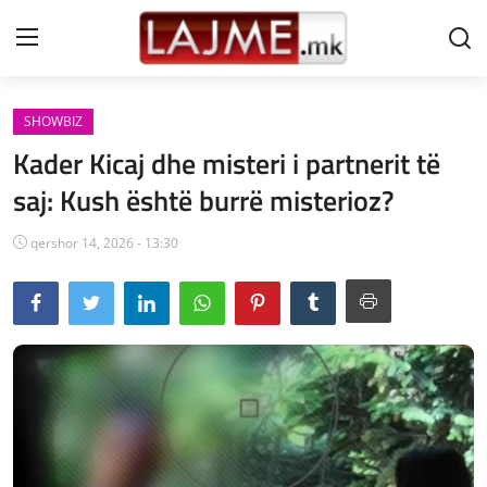
SHOWBIZ
Shtëpi
Kader Kicaj dhe misteri i partnerit të
LAJME MAQEDONI
saj: Kush është burrë misterioz?
SHQIPERI
qershor 14, 2026 - 13:30
KOSOVA
LAJME NGA BOTA
SHOWBIZ
SPORT
SHENDETI