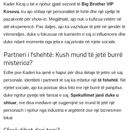
Kader Kicaj u bë e njohur gjatë sezonit të
Big Brother VIP
Kosova
, ku ajo shfaqi një personalitet të fortë dhe një sjellje të
pazakontë për show-in. Megjithatë, ajo nuk u kufizua vetëm në
atë eksperiencë. Pas daljes, ajo ka vazhduar të jetë në qendër të
vëmendjes, duke u fokusuar në karrierën e saj si influencere dhe
duke ndarë momente nga jeta e saj private në rrjete sociale.
Partneri i fshehtë: Kush mund të jetë burrë
misterioz?
Edhe pse Kaderi ka qenë e hapur për disa detaje të jetës së saj
personale, identiteti i partnerit të saj ka mbetur një
të fshehtë
. Në
rrjetet sociale, ajo ka postuar disa foto me një burrë të panjohur,
duke ngritur pyetje tek fansat e saj.
Spekullimet janë duke u
shtuar
, me disa mediave që sugjerojnë se mund të jetë një
personazh i njohur nga industria e argëtimit ose një biznesmen
lokal.
Çfarë dihet deri tani?