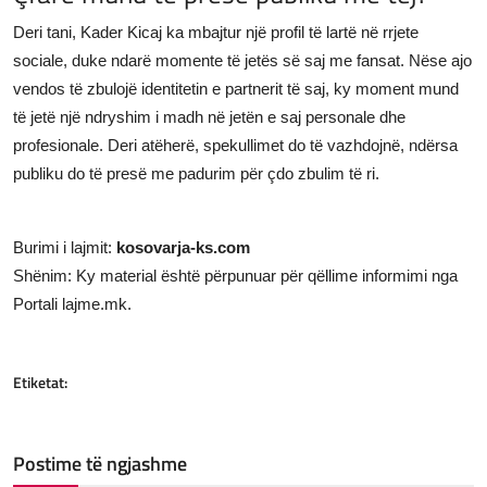
Deri tani, Kader Kicaj ka mbajtur një profil të lartë në rrjete
sociale, duke ndarë momente të jetës së saj me fansat. Nëse ajo
vendos të zbulojë identitetin e partnerit të saj, ky moment mund
të jetë një ndryshim i madh në jetën e saj personale dhe
profesionale. Deri atëherë, spekullimet do të vazhdojnë, ndërsa
publiku do të presë me padurim për çdo zbulim të ri.
Burimi i lajmit:
kosovarja-ks.com
Shënim: Ky material është përpunuar për qëllime informimi nga
Portali lajme.mk.
Etiketat:
Postime të ngjashme