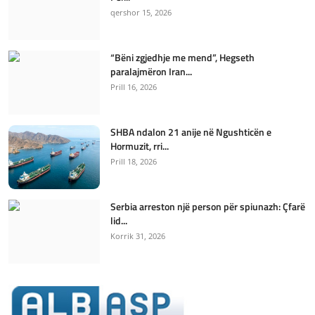
qershor 15, 2026
“Bëni zgjedhje me mend”, Hegseth
paralajmëron Iran...
Prill 16, 2026
SHBA ndalon 21 anije në Ngushticën e
Hormuzit, rri...
Prill 18, 2026
Serbia arreston një person për spiunazh: Çfarë
lid...
Korrik 31, 2026