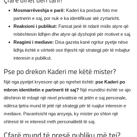
Mosmarrëveshja e parë:
Kaderi ka postuar foto me
partnerin e saj, por nuk e ka identifikuar atë zyrtarisht.
Reaksioni i publikut:
Fansat janë të ndarë midis atyre që
mbështesin lidhjen dhe atyre që dyshojnë për motivet e saj.
Reagimi i mediave:
Disa gazeta kanë ngritur pyetje nëse
lidhja është e vërtetë ose thjesht një strategji për të mbajtur
interesin e publikut.
Pse po drekon Kaderi me këtë mister?
Një nga pyetjet kryesore që po ngrehet është:
pse Kaderi po
mbron identitetin e partnerit të saj?
Një mundësi është se ajo
dëshiron të mbajë një nivel privatësie në jetën e saj personale,
ndërsa tjetra mund të jetë një strategji për të ruajtur interesin e
mediave. Pavarësisht nga arsyeja, ky mister po shton një
shtresë të re interesit rreth personalitetit të saj.
Çfarë mund të presë publiku më tej?