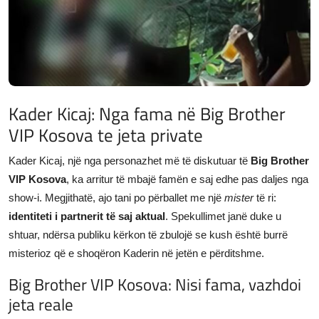
JETA
Gallery
Shqip
Kader Kicaj: Nga fama në Big Brother
VIP Kosova te jeta private
Kader Kicaj, një nga personazhet më të diskutuar të
Big Brother
VIP Kosova
, ka arritur të mbajë famën e saj edhe pas daljes nga
show-i. Megjithatë, ajo tani po përballet me një
mister
të ri:
identiteti i partnerit të saj aktual
. Spekullimet janë duke u
shtuar, ndërsa publiku kërkon të zbulojë se kush është burrë
misterioz që e shoqëron Kaderin në jetën e përditshme.
Big Brother VIP Kosova: Nisi fama, vazhdoi
jeta reale