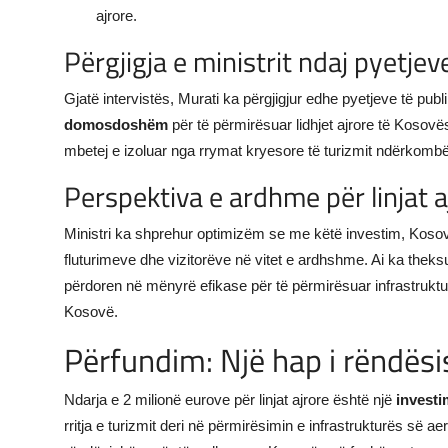
ajrore.
Përgjigja e ministrit ndaj pyetjev
Gjatë intervistës, Murati ka përgjigjur edhe pyetjeve të pu
domosdoshëm
për të përmirësuar lidhjet ajrore të Kosovë
mbetej e izoluar nga rrymat kryesore të turizmit ndërkombë
Perspektiva e ardhme për linjat 
Ministri ka shprehur optimizëm se me këtë investim, Koso
fluturimeve dhe vizitorëve në vitet e ardhshme. Ai ka theks
përdoren në mënyrë efikase për të përmirësuar infrastruktur
Kosovë.
Përfundim: Një hap i rëndë
Ndarja e 2 milionë eurove për linjat ajrore është një
investi
rritja e turizmit deri në përmirësimin e infrastrukturës së aer