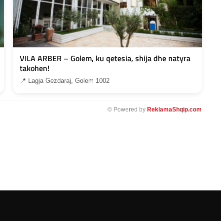
VILA ARBER – Golem, ku qetesia, shija dhe natyra
takohen!
📍 Lagja Gezdaraj, Golem 1002
© Powered by
ReklamaShqip.com