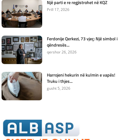
Një parti e re regjistrohet në KQZ
Prill 17, 2026
Ferdonije Qerkezi, 73 vjeç: Një simbol i
qëndresës...
qershor 26, 2026
Harrojeni hekurin në kulmin e vapës!
Truku i thjes...
gusht 5, 2026