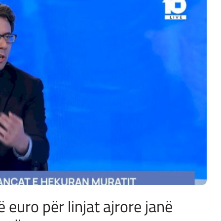
ë euro për linjat ajrore janë