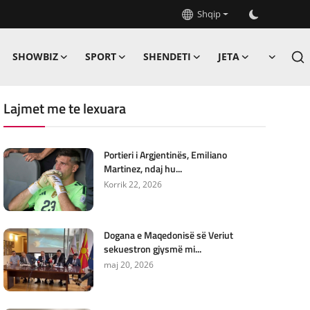
Shqip
SHOWBIZ
SPORT
SHENDETI
JETA
Lajmet me te lexuara
Portieri i Argjentinës, Emiliano
Martinez, ndaj hu...
Korrik 22, 2026
Dogana e Maqedonisë së Veriut
sekuestron gjysmë mi...
maj 20, 2026