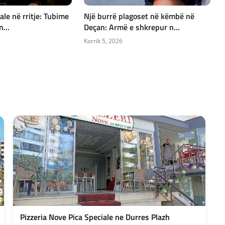
ale në rritje: Tubime
Një burrë plagoset në këmbë në
n...
Deçan: Armë e shkrepur n...
Korrik 5, 2026
Pizzeria Nove Pica Speciale ne Durres Plazh