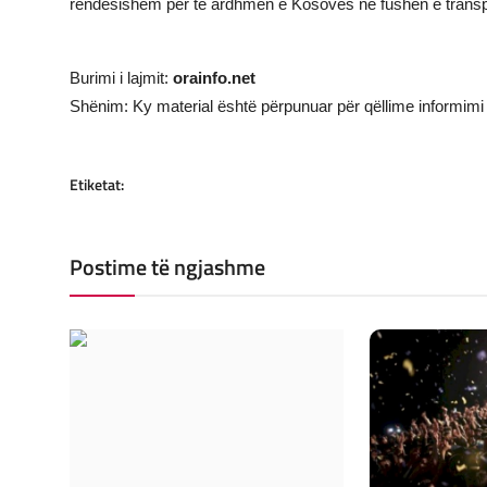
rëndësishëm për të ardhmen e Kosovës në fushën e transpor
Burimi i lajmit:
orainfo.net
Shënim: Ky material është përpunuar për qëllime informimi 
Etiketat:
Postime të ngjashme