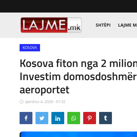
SHTËPI
LAJME 
Shtëpi
KOSOVA
LAJME MAQEDONI
Kosova fiton nga 2 milionë
SHQIPERI
Investim domosdoshmëri
KOSOVA
aeroportet
LAJME NGA BOTA
qershor 4, 2026 - 01:32
SHOWBIZ
SPORT
SHENDETI