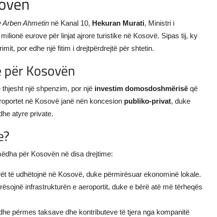
sovën
Arben Ahmetin
në Kanal 10,
Hekuran Murati
, Ministri i
lionë eurove për linjat ajrore turistike në Kosovë. Sipas tij, ky
mit, por edhe një fitim i drejtpërdrejtë për shtetin.
e për Kosovën
ë thjesht një shpenzim, por një
investim domosdoshmërisë
që
aeroportet në Kosovë janë nën koncesion
publiko-privat
, duke
dhe atyre private.
e?
 mëdha për Kosovën në disa drejtime:
itorët të udhëtojnë në Kosovë, duke përmirësuar ekonominë lokale.
irësojnë infrastrukturën e aeroportit, duke e bërë atë më tërheqës
n edhe përmes taksave dhe kontributeve të tjera nga kompanitë