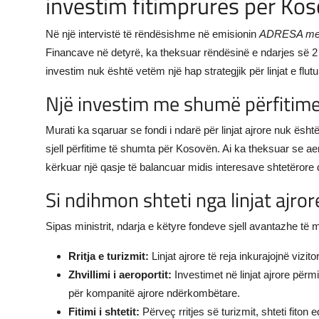
investim fitimprurës për Ko
Në një intervistë të rëndësishme në emisionin
ADRESA me 
Financave në detyrë, ka theksuar rëndësinë e ndarjes së 2 mi
investim nuk është vetëm një hap strategjik për linjat e fluturi
Një investim me shumë përfitim
Murati ka sqaruar se fondi i ndarë për linjat ajrore nuk ësht
sjell përfitime të shumta për Kosovën. Ai ka theksuar se 
kërkuar një qasje të balancuar midis interesave shtetërore 
Si ndihmon shteti nga linjat ajror
Sipas ministrit, ndarja e këtyre fondeve sjell avantazhe të
Rritja e turizmit:
Linjat ajrore të reja inkurajojnë viz
Zhvillimi i aeroportit:
Investimet në linjat ajrore përm
për kompanitë ajrore ndërkombëtare.
Fitimi i shtetit:
Përveç rritjes së turizmit, shteti fito