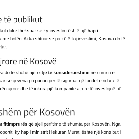
e të publikut
blikut duke theksuar se ky investim është një
hap i
s me botën. Ai ka shtuar se pa këtë lloj investimi, Kosova do të
tar.
ajrore në Kosovë
va do të shohë një
rritje të konsiderueshme
në numrin e
uar se qeveria po punon për të siguruar që fondet e ndara të
ën ajrore dhe të inkurajojë kompanitë ajrore të investojnë në
sishëm për Kosovën
m fitimprurës
që sjell përfitime të shumta për Kosovën. Nga
oportit, ky hap i ministrit Hekuran Murati është një kontribut i