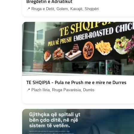
Bregdetin e Adriatikut
📍 Rruga e Detit, Golem, Kavajë, Shqipëri
TE SHQIPJA - Pula ne Prush me e mire ne Durres
📍 Plazh Iliria, Rruga Pavarësia, Durrës