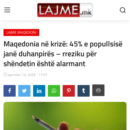
LAJME MAQEDONI
Shtëpi
Maqedonia në krizë: 45% e popullsisë
LAJME MAQEDONI
janë duhanpirës – rreziku për
shëndetin është alarmant
SHQIPERI
KOSOVA
qershor 14, 2026 - 17:01
LAJME NGA BOTA
SHOWBIZ
SPORT
SHENDETI