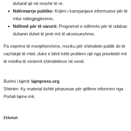
duhanit që në moshë të re.
Ndërmarrje publike:
Krijimi i kampanjave informuese për të
rritur ndërgjegjësimin.
Ndihmë për të varurit:
Programet e ndihmës për të ndaluar
duhanin duhet të jenë më të aksesueshme.
Pa veprime të menjëhershme, rreziku për shëndetin publik do të
vazhdojë të rritet, duke e bërë këtë problem një nga prioritetet më
të mëdha të sistemit shëndetësor në vend.
Burimi i lajmit:
lajmpress.org
Shënim: Ky material është përpunuar për qëllime informimi nga
Portali lajme.mk.
Etiketat: