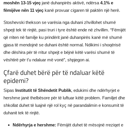
moshën 13-15 vjeç
janë duhanpirës aktivë, ndërsa
4.1% e
fëmijëve nën 11 vjeç
kanë provuar cigaren të paktën një herë.
Stoshevski thekson se varësia nga duhani zhvillohet shumë
shpejt tek të rinjtë, pasi truri i tyre është ende në zhvillim. “Fëmijët
që rriten në familje ku prindërit janë duhanpirës kanë më shumë
gjasa të mendojnë se duhani është normal. Ndikimi i shoqërisë
dhe dëshira për të rritur shpejt e bëjnë këtë varësi shumë të
vështirë për t’u ndaluar më vonë”, shpjegon ai.
Çfarë duhet bërë për të ndaluar këtë
epidemi?
Sipas
Institutit të Shëndetit Publik
, edukimi dhe ndërhyrjet e
hershme janë thelbësore për të luftuar këtë problem. Familjet dhe
shkollat duhet të luajnë një rol kyç në parandalimin e konsumit të
duhanit tek të rinjtë.
Ndërhyrja e hershme:
Fëmijët duhet të mësojnë rreziqet e