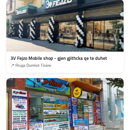
3V Fejzo Mobile shop - gjen gjithcka qe te duhet
📍 Rruga Durrësit Tirane