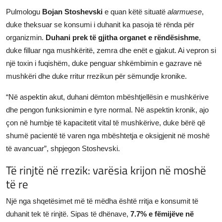
Pulmologu
Bojan Stoshevski
e quan këtë situatë
alarmuese
,
duke theksuar se konsumi i duhanit ka pasoja të rënda për
organizmin.
Duhani prek të gjitha organet e rëndësishme
,
duke filluar nga mushkëritë, zemra dhe enët e gjakut. Ai vepron si
një toxin i fuqishëm, duke penguar shkëmbimin e gazrave në
mushkëri dhe duke rritur rrezikun për sëmundje kronike.
“Në aspektin akut, duhani dëmton mbështjellësin e mushkërive
dhe pengon funksionimin e tyre normal. Në aspektin kronik, ajo
çon në humbje të kapacitetit vital të mushkërive, duke bërë që
shumë pacientë të varen nga mbështetja e oksigjenit në moshë
të avancuar”, shpjegon Stoshevski.
Të rinjtë në rrezik: varësia krijon në moshë
të re
Një nga shqetësimet më të mëdha është rritja e konsumit të
duhanit tek të rinjtë. Sipas të dhënave,
7.7% e fëmijëve në