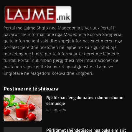
Portal me Lajme Shqip nga Maqedonia e Veriut - Portal i
pavarur me informacione nga Maqedonia Kosova Shqiperia
qe te informoheni sakt dhe shpejt Informacionet meren nga
portalet tjere dhe postohen ne lajme.mk ku sigurohet nje
marketing me i mire per te informuar te tjeret me lajmet e
fundit. Portali nuk mban pergjithesi mbi informacionet qe
postohen sepse gjithcka meret nga Agjensite e Lajmeve
Shqiptare ne Maqedoni Kosova dhe Shqiperi.
Postime më të shikuara
Një filxhan lëng domatesh shëron shumë
sëmundje
Prill 20, 2026
Përfitimet shëndetësore nga buka e misrit