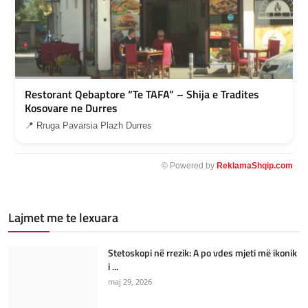
Restorant Qebaptore “Te TAFA” – Shija e Tradites
Kosovare ne Durres
📍 Rruga Pavarsia Plazh Durres
© Powered by
ReklamaShqip.com
Lajmet me te lexuara
Stetoskopi në rrezik: A po vdes mjeti më ikonik
i ...
maj 29, 2026