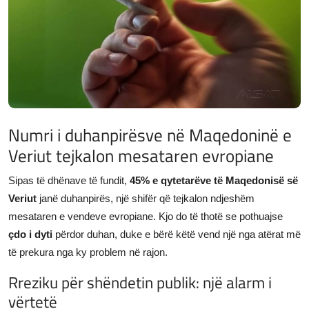
JETA
Gallery
Shqip
Numri i duhanpirësve në Maqedoninë e
Veriut tejkalon mesataren evropiane
Sipas të dhënave të fundit,
45% e qytetarëve të Maqedonisë së
Veriut
janë duhanpirës, një shifër që tejkalon ndjeshëm
mesataren e vendeve evropiane. Kjo do të thotë se pothuajse
çdo i dyti
përdor duhan, duke e bërë këtë vend një nga atërat më
të prekura nga ky problem në rajon.
Rreziku për shëndetin publik: një alarm i
vërtetë