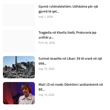
Gjumë i shëndetshëm: Udhëzime për një
gjumë të qet...
maj 1, 2026
Tragjedia në Kisella Vodë, Prokuroria jep
urdhër p...
Prill 24, 2026
Sulmet izraelite në Liban: 39 të vrarë në një
ditë...
maj 10, 2026
Mali i Zi në rrezik: Dështimi i anëtarësimit në
BE...
maj 19, 2026