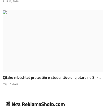
Prill 16, 2026
Çitaku mbështet protestën e studentëve shqiptarë në Shk...
maj 17, 2026
📰 Nga ReklamaShqip.com