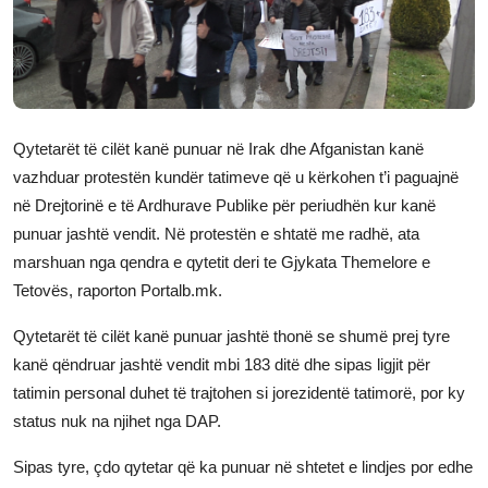
JETA
Gallery
Shqip
Qytetarët të cilët kanë punuar në Irak dhe Afganistan kanë
vazhduar protestën kundër tatimeve që u kërkohen t’i paguajnë
në Drejtorinë e të Ardhurave Publike për periudhën kur kanë
punuar jashtë vendit. Në protestën e shtatë me radhë, ata
marshuan nga qendra e qytetit deri te Gjykata Themelore e
Tetovës, raporton Portalb.mk.
Qytetarët të cilët kanë punuar jashtë thonë se shumë prej tyre
kanë qëndruar jashtë vendit mbi 183 ditë dhe sipas ligjit për
tatimin personal duhet të trajtohen si jorezidentë tatimorë, por ky
status nuk na njihet nga DAP.
Sipas tyre, çdo qytetar që ka punuar në shtetet e lindjes por edhe