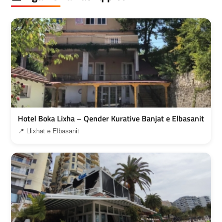
Hotel Boka Lixha – Qender Kurative Banjat e Elbasanit
📍 Llixhat e Elbasanit