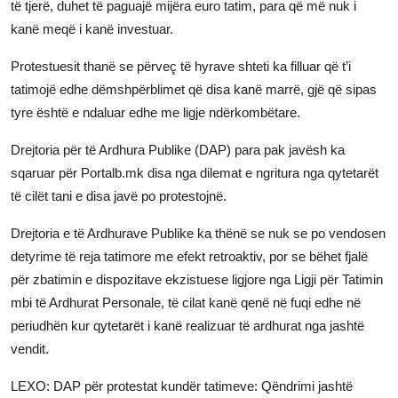
të tjerë, duhet të paguajë mijëra euro tatim, para që më nuk i
kanë meqë i kanë investuar.
Protestuesit thanë se përveç të hyrave shteti ka filluar që t’i
tatimojë edhe dëmshpërblimet që disa kanë marrë, gjë që sipas
tyre është e ndaluar edhe me ligje ndërkombëtare.
Drejtoria për të Ardhura Publike (DAP) para pak javësh ka
sqaruar për Portalb.mk disa nga dilemat e ngritura nga qytetarët
të cilët tani e disa javë po protestojnë.
Drejtoria e të Ardhurave Publike ka thënë se nuk se po vendosen
detyrime të reja tatimore me efekt retroaktiv, por se bëhet fjalë
për zbatimin e dispozitave ekzistuese ligjore nga Ligji për Tatimin
mbi të Ardhurat Personale, të cilat kanë qenë në fuqi edhe në
periudhën kur qytetarët i kanë realizuar të ardhurat nga jashtë
vendit.
LEXO: DAP për protestat kundër tatimeve: Qëndrimi jashtë