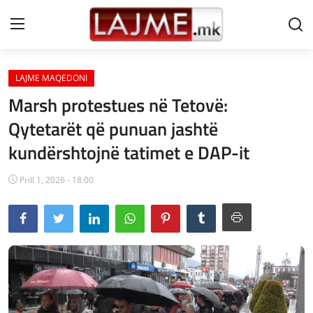
LAJME MAQEDONI
Shtëpi
Marsh protestues në Tetovë:
LAJME MAQEDONI
Qytetarët që punuan jashtë
kundërshtojnë tatimet e DAP-it
SHQIPERI
KOSOVA
Prill 1, 2026 - 18:00
LAJME NGA BOTA
SHOWBIZ
SPORT
SHENDETI