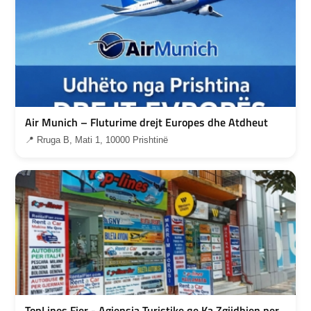
Air Munich – Fluturime drejt Europes dhe Atdheut
📍 Rruga B, Mati 1, 10000 Prishtinë
TopLines Fier - Agjensia Turistike qe Ka Zgjidhjen per