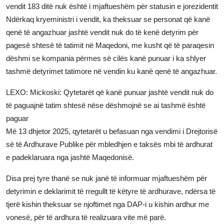
vendit 183 ditë nuk është i mjaftueshëm për statusin e jorezidentit
Ndërkaq kryeministri i vendit, ka theksuar se personat që kanë
qenë të angazhuar jashtë vendit nuk do të kenë detyrim për
pagesë shtesë të tatimit në Maqedoni, me kusht që të paraqesin
dëshmi se kompania përmes së cilës kanë punuar i ka shlyer
tashmë detyrimet tatimore në vendin ku kanë qenë të angazhuar.
LEXO: Mickoski: Qytetarët që kanë punuar jashtë vendit nuk do
të paguajnë tatim shtesë nëse dëshmojnë se ai tashmë është
paguar
Më 13 dhjetor 2025, qytetarët u befasuan nga vendimi i Drejtorisë
së të Ardhurave Publike për mbledhjen e taksës mbi të ardhurat
e padeklaruara nga jashtë Maqedonisë.
Disa prej tyre thanë se nuk janë të informuar mjaftueshëm për
detyrimin e deklarimit të rregullt të këtyre të ardhurave, ndërsa të
tjerë kishin theksuar se njoftimet nga DAP-i u kishin ardhur me
vonesë, për të ardhura të realizuara vite më parë.