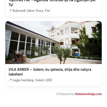
Ty!
📍 Bulevardi Jakov Xoxa, Fier
VILA ARBER – Golem, ku qetesia, shija dhe natyra
takohen!
📍 Lagja Gezdaraj, Golem 1002
© Powered by
ReklamaShqip.com