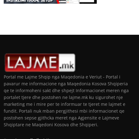
Portal me Lajme Shqip nga Maqedonia e Veriut - Portal i
pavarur me informacione nga Maqedonia Kosova Shqiperia
qe te informoheni sakt dhe shpejt Informacionet meren nga
portalet tjere dhe postohen ne lajme.mk ku sigurohet nje
marketing me i mire per te informuar te tjeret me lajmet e
fundit. Portali nuk mban pergjithesi mbi informacionet qe
postohen sepse gjithcka meret nga Agjensite e Lajmeve
Shqiptare ne Maqedoni Kosova dhe Shqiperi.