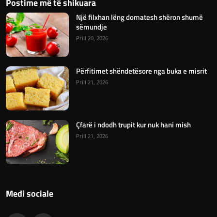
Postime më të shikuara
Një filxhan lëng domatesh shëron shumë
sëmundje
Prill 20, 2026
Përfitimet shëndetësore nga buka e misrit
Prill 21, 2026
Çfarë i ndodh trupit kur nuk hani mish
Prill 21, 2026
Medi sociale