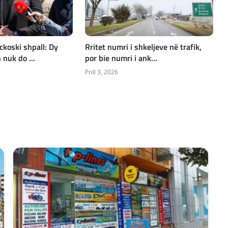
ckoski shpall: Dy
Rritet numri i shkeljeve në trafik,
nuk do ...
por bie numri i ank...
Prill 3, 2026