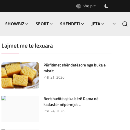
Shqip
SHOWBIZ
SPORT
SHENDETI
JETA
Lajmet me te lexuara
Përfitimet shëndetësore nga buka e
misrit
Prill 21, 2026
Berisha:Atë që ka bërë Rama në
kadastër nëpërmjet ...
Prill 24, 2026