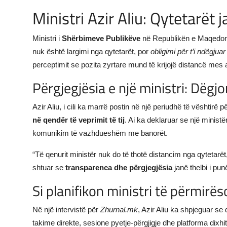
Ministri Azir Aliu: Qytetarët j
Ministri i
Shërbimeve Publikëve
në Republikën e Maqedoni
nuk është largimi nga qytetarët, por
obligimi për t’i ndëgjuar
perceptimit se pozita zyrtare mund të krijojë distancë mes a
Përgjegjësia e një ministri: Dëgj
Azir Aliu, i cili ka marrë postin në një periudhë të vështir
në qendër të veprimit të tij
. Ai ka deklaruar se një minist
komunikim të vazhdueshëm me banorët.
“Të qenurit ministër nuk do të thotë distancim nga qytetarët, 
shtuar se
transparenca dhe përgjegjësia
janë thelbi i punë
Si planifikon ministri të përmir
Në një intervistë për
Zhurnal.mk
, Azir Aliu ka shpjeguar se
takime direkte, sesione pyetje-përgjigje dhe platforma dixhi