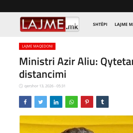
SHTËPI
LAJME 
Shtëpi
LAJME MAQEDONI
LAJME MAQEDONI
Ministri Azir Aliu: Qytetar
SHQIPERI
distancimi
KOSOVA
qershor 13, 2026 - 05:31
LAJME NGA BOTA
SHOWBIZ
SPORT
SHENDETI