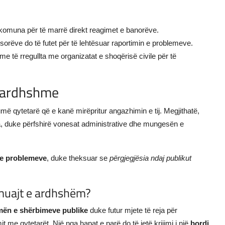
në komuna për të marrë direkt reagimet e banorëve.
sorëve do të futet për të lehtësuar raportimin e problemeve.
me të rregullta me organizatat e shoqërisë civile për të
e ardhshme
humë qytetarë që e kanë mirëpritur angazhimin e tij. Megjithatë,
 duke përfshirë vonesat administrative dhe mungesën e
re problemeve
, duke theksuar se
përgjegjësia ndaj publikut
 muajt e ardhshëm?
mën e shërbimeve publike
duke futur mjete të reja për
me qytetarët. Një nga hapat e parë do të jetë krijimi i një
bordi