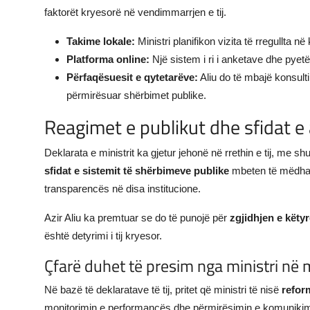
faktorët kryesorë në vendimmarrjen e tij.
Takime lokale:
Ministri planifikon vizita të rregullta 
Platforma online:
Një sistem i ri i anketave dhe pyetë
Përfaqësuesit e qytetarëve:
Aliu do të mbajë konsulti
përmirësuar shërbimet publike.
Reagimet e publikut dhe sfidat 
Deklarata e ministrit ka gjetur jehonë në rrethin e tij, me s
sfidat e sistemit të shërbimeve publike
mbeten të mëdha,
transparencës në disa institucione.
Azir Aliu ka premtuar se do të punojë për
zgjidhjen e këty
është detyrimi i tij kryesor.
Çfarë duhet të presim nga ministri në
Në bazë të deklaratave të tij, pritet që ministri të nisë
refor
monitorimin e performancës dhe përmirësimin e komunikimit 