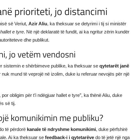
anë prioriteti, jo distancimi
së së Veriut,
Azir Aliu
, ka theksuar se detyrimi i tij si ministër
 hallet e tyre
. Në një deklaratë të fundit, ai ka ngritur zërin kundër
utoriteteve dhe publikut.
oni, jo vetëm vendosni
ë për sistemin e shërbimeve publike, ka theksuar se
qytetarët janë
ër nuk mund të veprojë në izolim, duke iu referuar nevojës për një
por obligim për t’i ndëgjuar hallet e tyre”, ka thënë Aliu, duke
s së tij.
ësojë komunikimin me publiku?
 do të përdorë
kanale të ndryshme komunikimi
, duke përfshirë
tale. Ai ka theksuar se
feedback-i i qytetarëve
do të jetë një nga