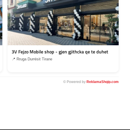
3V Fejzo Mobile shop - gjen gjithcka qe te duhet
📍 Rruga Durrësit Tirane
© Powered by
ReklamaShqip.com