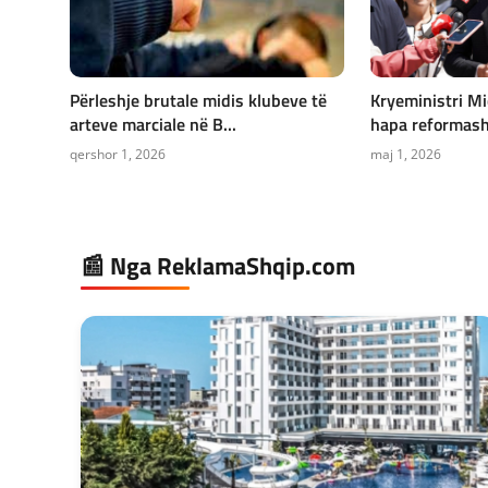
Përleshje brutale midis klubeve të
Kryeministri Mi
arteve marciale në B...
hapa reformash 
qershor 1, 2026
maj 1, 2026
📰 Nga ReklamaShqip.com