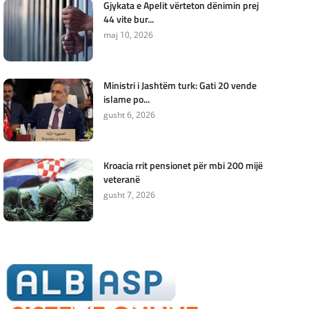
Gjykata e Apelit vërteton dënimin prej
44 vite bur...
maj 10, 2026
Ministri i Jashtëm turk: ​​Gati 20 vende
islame po...
gusht 6, 2026
Kroacia rrit pensionet për mbi 200 mijë
veteranë
gusht 7, 2026