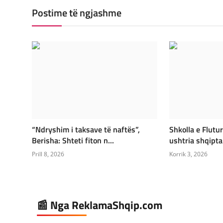
Postime të ngjashme
“Ndryshim i taksave të naftës”,
Shkolla e Flutur
Berisha: Shteti fiton n...
ushtria shqiptar
Prill 8, 2026
Korrik 3, 2026
📰 Nga ReklamaShqip.com