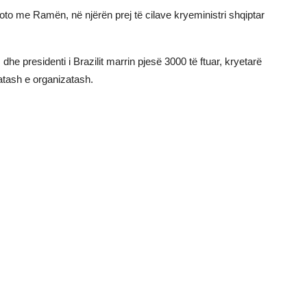
foto me Ramën, në njërën prej të cilave kryeministri shqiptar
dhe presidenti i Brazilit marrin pjesë 3000 të ftuar, kryetarë
katash e organizatash.