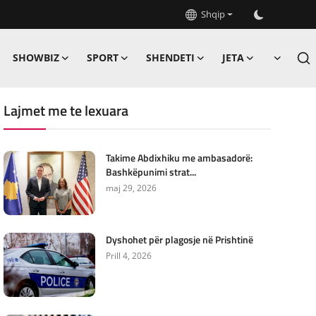
Shqip
SHOWBIZ
SPORT
SHENDETI
JETA
Lajmet me te lexuara
Takime Abdixhiku me ambasadorë:
Bashkëpunimi strat...
maj 29, 2026
Dyshohet për plagosje në Prishtinë
Prill 4, 2026