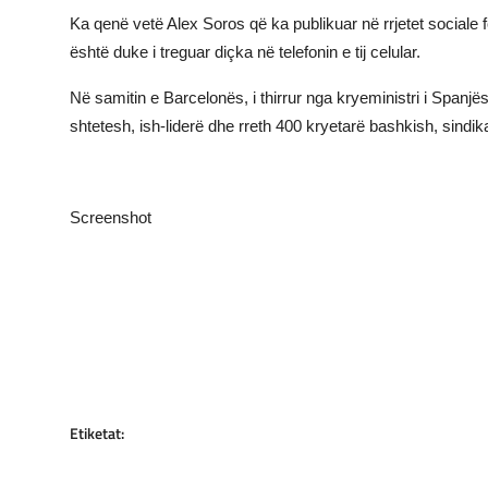
Ka qenë vetë Alex Soros që ka publikuar në rrjetet sociale 
JETA
është duke i treguar diçka në telefonin e tij celular.
Gallery
Në samitin e Barcelonës, i thirrur nga kryeministri i Spanjës 
shtetesh, ish-liderë dhe rreth 400 kryetarë bashkish, sindi
Shqip
Screenshot
Etiketat: