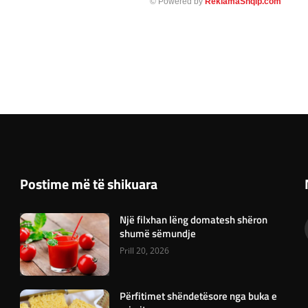
© Powered by
ReklamaShqip.com
Postime më të shikuara
Një filxhan lëng domatesh shëron
shumë sëmundje
Prill 20, 2026
Përfitimet shëndetësore nga buka e