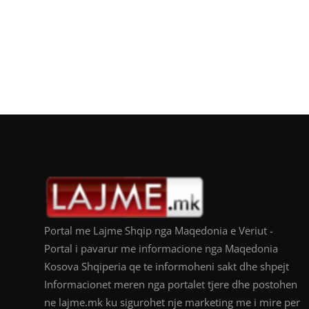
Portal me Lajme Shqip nga Maqedonia e Veriut -
Portal i pavarur me informacione nga Maqedonia
Kosova Shqiperia qe te informoheni sakt dhe shpejt
Informacionet meren nga portalet tjere dhe postohen
ne lajme.mk ku sigurohet nje marketing me i mire per