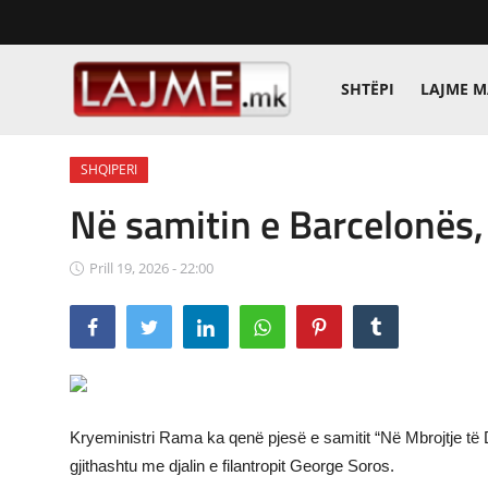
SHTËPI
LAJME 
Shtëpi
SHQIPERI
LAJME MAQEDONI
Në samitin e Barcelonës
SHQIPERI
Prill 19, 2026 - 22:00
KOSOVA
LAJME NGA BOTA
SHOWBIZ
SPORT
Kryeministri Rama ka qenë pjesë e samitit “Në Mbrojtje të
gjithashtu me djalin e filantropit George Soros.
SHENDETI