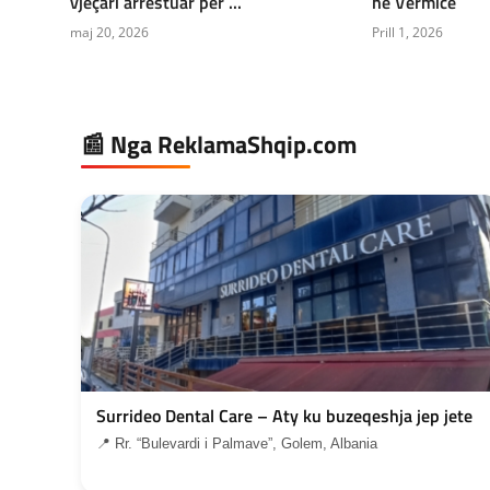
vjeçari arrestuar për ...
në Vërmicë
maj 20, 2026
Prill 1, 2026
📰 Nga ReklamaShqip.com
Surrideo Dental Care – Aty ku buzeqeshja jep jete
📍 Rr. “Bulevardi i Palmave”, Golem, Albania