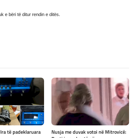
e bëri të ditur rendin e ditës.
lra të padeklaruara
Nusja me duvak votoi në Mitrovicë: