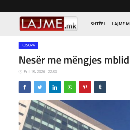
SHTËPI
LAJME 
Shtëpi
KOSOVA
LAJME MAQEDONI
Nesër me mëngjes mblid
SHQIPERI
Prill 19, 2026 - 22:30
KOSOVA
LAJME NGA BOTA
SHOWBIZ
SPORT
SHENDETI