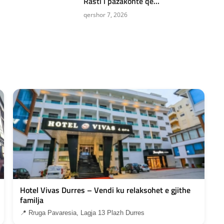
Rasti i pazakontë që...
qershor 7, 2026
Hotel Vivas Durres – Vendi ku relaksohet e gjithe
familja
📍 Rruga Pavaresia, Lagja 13 Plazh Durres