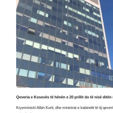
JETA
Gallery
Shqip
Qeveria e Kosovës të hënën e 20 prillit do të nisë ditë
Kryeministri Albin Kurti, dhe ministrat e kabinetit të tij qev