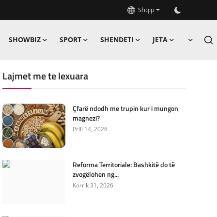
Shqip
SHOWBIZ
SPORT
SHENDETI
JETA
Lajmet me te lexuara
Çfarë ndodh me trupin kur i mungon
magnezi?
Prill 14, 2026
Reforma Territoriale: Bashkitë do të
zvogëlohen ng...
Korrik 31, 2026