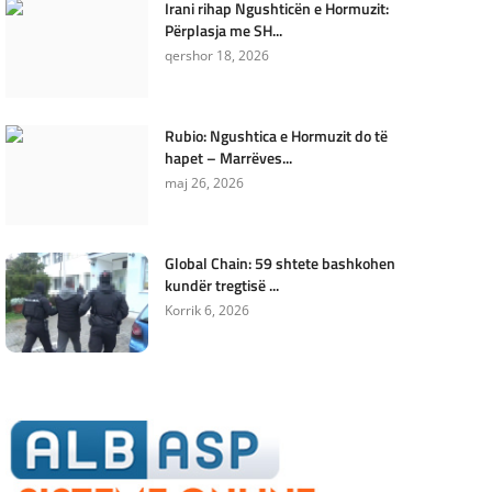
Irani rihap Ngushticën e Hormuzit:
Përplasja me SH...
qershor 18, 2026
Rubio: Ngushtica e Hormuzit do të
hapet – Marrëves...
maj 26, 2026
Global Chain: 59 shtete bashkohen
kundër tregtisë ...
Korrik 6, 2026