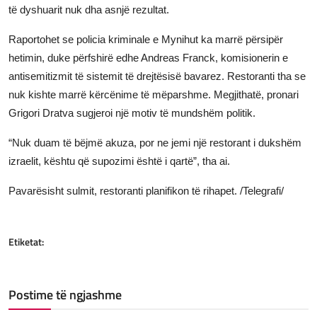
të dyshuarit nuk dha asnjë rezultat.
Raportohet se policia kriminale e Mynihut ka marrë përsipër
hetimin, duke përfshirë edhe Andreas Franck, komisionerin e
antisemitizmit të sistemit të drejtësisë bavarez. Restoranti tha se
nuk kishte marrë kërcënime të mëparshme. Megjithatë, pronari
Grigori Dratva sugjeroi një motiv të mundshëm politik.
“Nuk duam të bëjmë akuza, por ne jemi një restorant i dukshëm
izraelit, kështu që supozimi është i qartë”, tha ai.
Pavarësisht sulmit, restoranti planifikon të rihapet. /Telegrafi/
Etiketat:
Postime të ngjashme