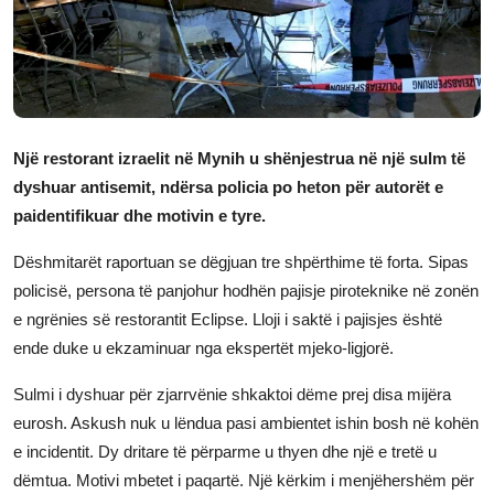
JETA
Gallery
Shqip
Një restorant izraelit në Mynih u shënjestrua në një sulm të
dyshuar antisemit, ndërsa policia po heton për autorët e
paidentifikuar dhe motivin e tyre.
Dëshmitarët raportuan se dëgjuan tre shpërthime të forta. Sipas
policisë, persona të panjohur hodhën pajisje piroteknike në zonën
e ngrënies së restorantit Eclipse. Lloji i saktë i pajisjes është
ende duke u ekzaminuar nga ekspertët mjeko-ligjorë.
Sulmi i dyshuar për zjarrvënie shkaktoi dëme prej disa mijëra
eurosh. Askush nuk u lëndua pasi ambientet ishin bosh në kohën
e incidentit. Dy dritare të përparme u thyen dhe një e tretë u
dëmtua. Motivi mbetet i paqartë. Një kërkim i menjëhershëm për