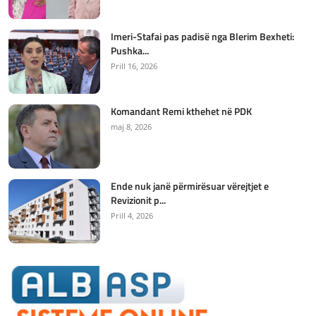
Imeri-Stafai pas padisë nga Blerim Bexheti:
Pushka...
Prill 16, 2026
Komandant Remi kthehet në PDK
maj 8, 2026
Ende nuk janë përmirësuar vërejtjet e
Revizionit p...
Prill 4, 2026