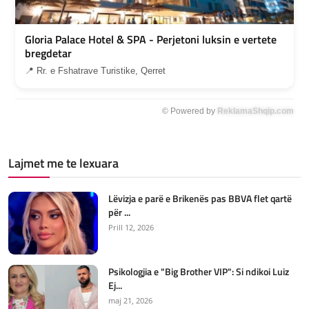
Gloria Palace Hotel & SPA - Perjetoni luksin e vertete
bregdetar
📍 Rr. e Fshatrave Turistike, Qerret
© Powered by
ReklamaShqip.com
Lajmet me te lexuara
Lëvizja e parë e Brikenës pas BBVA flet qartë
për ...
Prill 12, 2026
Psikologjia e "Big Brother VIP": Si ndikoi Luiz
Ej...
maj 21, 2026