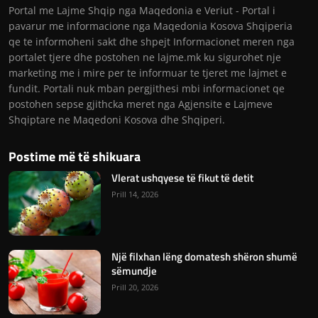
Portal me Lajme Shqip nga Maqedonia e Veriut - Portal i
pavarur me informacione nga Maqedonia Kosova Shqiperia
qe te informoheni sakt dhe shpejt Informacionet meren nga
portalet tjere dhe postohen ne lajme.mk ku sigurohet nje
marketing me i mire per te informuar te tjeret me lajmet e
fundit. Portali nuk mban pergjithesi mbi informacionet qe
postohen sepse gjithcka meret nga Agjensite e Lajmeve
Shqiptare ne Maqedoni Kosova dhe Shqiperi.
Postime më të shikuara
Vlerat ushqyese të fikut të detit
Prill 14, 2026
Një filxhan lëng domatesh shëron shumë
sëmundje
Prill 20, 2026