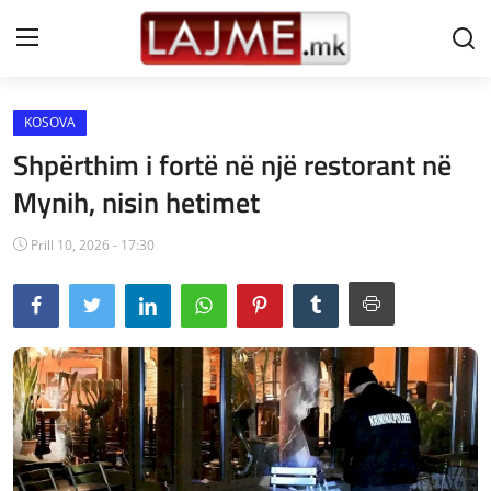
KOSOVA
Shtëpi
Shpërthim i fortë në një restorant në
LAJME MAQEDONI
Mynih, nisin hetimet
SHQIPERI
Prill 10, 2026 - 17:30
KOSOVA
LAJME NGA BOTA
SHOWBIZ
SPORT
SHENDETI