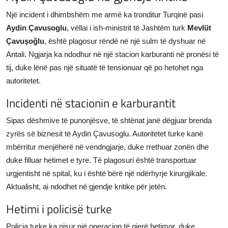
JETA
Një incident i dhimbshëm me armë ka tronditur Turqinë pasi
Aydin Çavusoglu
, vëllai i ish-ministrit të Jashtëm turk
Mevlüt
Gallery
Çavuşoğlu
, është plagosur rëndë në një sulm të dyshuar në
Antali. Ngjarja ka ndodhur në një stacion karburanti në pronësi të
Shqip
tij, duke lënë pas një situatë të tensionuar që po hetohet nga
autoritetet.
Incidenti në stacionin e karburantit
Sipas dëshmive të punonjësve, të shtënat janë dëgjuar brenda
zyrës së biznesit të Aydin Çavusoglu. Autoritetet turke kanë
mbërritur menjëherë në vendngjarje, duke rrethuar zonën dhe
duke filluar hetimet e tyre. Të plagosuri është transportuar
urgjentisht në spital, ku i është bërë një ndërhyrje kirurgjikale.
Aktualisht, ai ndodhet në gjendje kritike për jetën.
Hetimi i policisë turke
Policia turke ka nisur një operacion të gjerë hetimor, duke