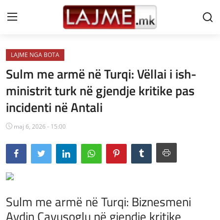
LAJME NGA BOTA
Shtëpi
Sulm me armë në Turqi: Vëllai i ish-
LAJME MAQEDONI
ministrit turk në gjendje kritike pas
incidenti në Antali
SHQIPERI
KOSOVA
maj 6, 2026 - 15:00
LAJME NGA BOTA
SHOWBIZ
SPORT
Sulm me armë në Turqi: Biznesmeni
Aydin Çavusoglu në gjendje kritike
SHENDETI