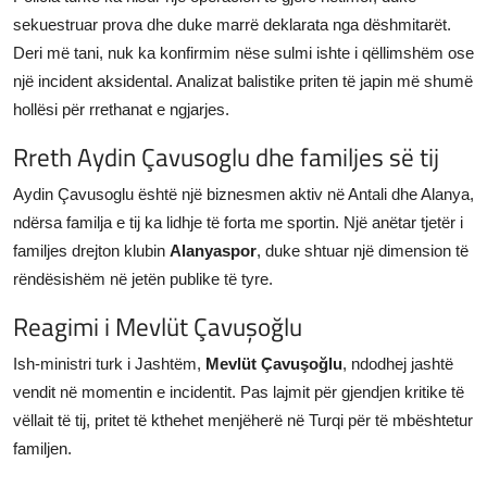
sekuestruar prova dhe duke marrë deklarata nga dëshmitarët.
Deri më tani, nuk ka konfirmim nëse sulmi ishte i qëllimshëm ose
një incident aksidental. Analizat balistike priten të japin më shumë
hollësi për rrethanat e ngjarjes.
Rreth Aydin Çavusoglu dhe familjes së tij
Aydin Çavusoglu është një biznesmen aktiv në Antali dhe Alanya,
ndërsa familja e tij ka lidhje të forta me sportin. Një anëtar tjetër i
familjes drejton klubin
Alanyaspor
, duke shtuar një dimension të
rëndësishëm në jetën publike të tyre.
Reagimi i Mevlüt Çavuşoğlu
Ish-ministri turk i Jashtëm,
Mevlüt Çavuşoğlu
, ndodhej jashtë
vendit në momentin e incidentit. Pas lajmit për gjendjen kritike të
vëllait të tij, pritet të kthehet menjëherë në Turqi për të mbështetur
familjen.