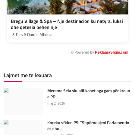
Bregu Village & Spa – Nje destinacion ku natyra, luksi
dhe qetesia behen nje
📍 Pjezë Durrës Albania
© Powered by
ReklamaShqip.com
Lajmet me te lexuara
Mereme Sela skualifikohet nga gara për kreun
e PD:...
maj 2, 2026
Koçeku sfidon PS: "Shpërndajeni Parlamentin
ose hu...