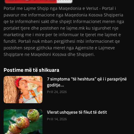
Portal me Lajme Shqip nga Maqedonia e Veriut - Portal i
pavarur me informacione nga Maqedonia Kosova Shqiperia
qe te informoheni sakt dhe shpejt Informacionet meren nga
portalet tjere dhe postohen ne lajme.mk ku sigurohet nje
marketing me i mire per te informuar te tjeret me lajmet e
fundit. Portali nuk mban pergjithesi mbi informacionet qe
postohen sepse gjithcka meret nga Agjensite e Lajmeve
Shqiptare ne Maqedoni Kosova dhe Shqiperi.
Postime më të shikuara
7 simptoma “të heshtura” që i i paraprijnë
goditje...
Prill 24, 2026
Vlerat ushqyese të fikut të detit
Prill 14, 2026