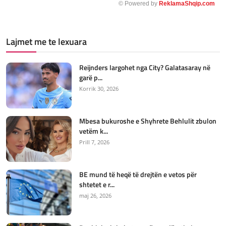
© Powered by
ReklamaShqip.com
Lajmet me te lexuara
Reijnders largohet nga City? Galatasaray në
garë p...
Korrik 30, 2026
Mbesa bukuroshe e Shyhrete Behlulit zbulon
vetëm k...
Prill 7, 2026
BE mund të heqë të drejtën e vetos për
shtetet e r...
maj 26, 2026