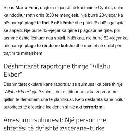
Sipas
Mario Fehr
, drejtor i sigurisë në kantonin e Cyrihut, sulmi
ka ndodhur rreth orës 8:30 të mëngjesit. Një burrë 28-vjeçar ka
pësuar një
plagë të thellë në këmbë
dhe pritet të dalë nga spitali
së shpejti. Një burrë 43-vjeçar ka qenë i plagosur në qafë, por
tashmë është lëshuar nga spitali. Ndërkaq, një burrë 52-vjeçar ka
pësuar një
plagë të rëndë në kofshë
dhe mbetet në spital për
trajtim të mëtejshëm.
Dëshmitarët raportojnë thirrje "Allahu
Ekber"
Dëshmitarët okularë kanë raportuar se sulmuesi ka bërë thirrje
"Allahu Ekber"
gjatë sulmit, duke shtuar se ai ka vepruar me
qëllim të dëmshëm dhe të planifikuar. Këto deklarata kanë nxitur
autoritetet të cilësojnë incidentin si një
akt terrorizmi
.
Arrestimi i sulmuesit: Një person me
shtetësi të dyfishtë zvicerane-turke