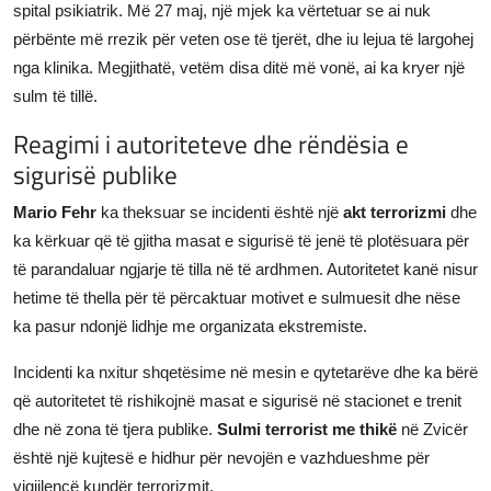
spital psikiatrik. Më 27 maj, një mjek ka vërtetuar se ai nuk
përbënte më rrezik për veten ose të tjerët, dhe iu lejua të largohej
nga klinika. Megjithatë, vetëm disa ditë më vonë, ai ka kryer një
sulm të tillë.
Reagimi i autoriteteve dhe rëndësia e
sigurisë publike
Mario Fehr
ka theksuar se incidenti është një
akt terrorizmi
dhe
ka kërkuar që të gjitha masat e sigurisë të jenë të plotësuara për
të parandaluar ngjarje të tilla në të ardhmen. Autoritetet kanë nisur
hetime të thella për të përcaktuar motivet e sulmuesit dhe nëse
ka pasur ndonjë lidhje me organizata ekstremiste.
Incidenti ka nxitur shqetësime në mesin e qytetarëve dhe ka bërë
që autoritetet të rishikojnë masat e sigurisë në stacionet e trenit
dhe në zona të tjera publike.
Sulmi terrorist me thikë
në Zvicër
është një kujtesë e hidhur për nevojën e vazhdueshme për
vigjilencë kundër terrorizmit.