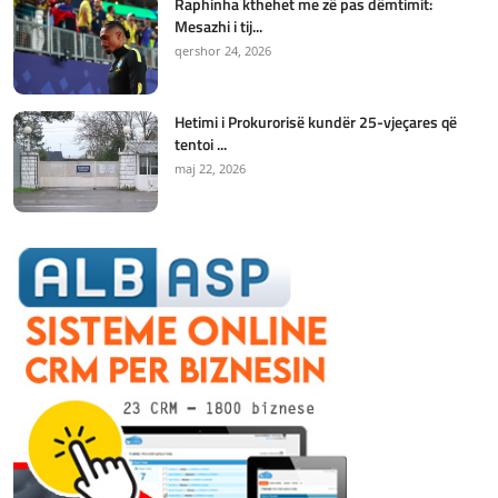
Raphinha kthehet me zë pas dëmtimit:
Mesazhi i tij...
qershor 24, 2026
Hetimi i Prokurorisë kundër 25-vjeçares që
tentoi ...
maj 22, 2026