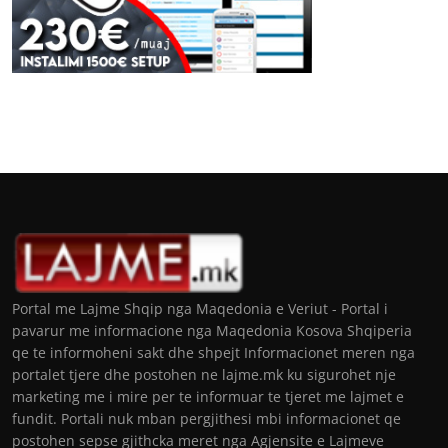
Portal me Lajme Shqip nga Maqedonia e Veriut - Portal i
pavarur me informacione nga Maqedonia Kosova Shqiperia
qe te informoheni sakt dhe shpejt Informacionet meren nga
portalet tjere dhe postohen ne lajme.mk ku sigurohet nje
marketing me i mire per te informuar te tjeret me lajmet e
fundit. Portali nuk mban pergjithesi mbi informacionet qe
postohen sepse gjithcka meret nga Agjensite e Lajmeve