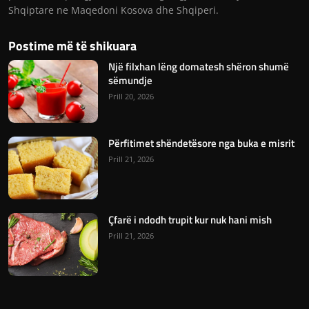
Shqiptare ne Maqedoni Kosova dhe Shqiperi.
Postime më të shikuara
Një filxhan lëng domatesh shëron shumë
sëmundje
Prill 20, 2026
Përfitimet shëndetësore nga buka e misrit
Prill 21, 2026
Çfarë i ndodh trupit kur nuk hani mish
Prill 21, 2026