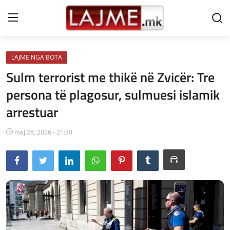
LAJME NGA BOTA
Shtëpi
Sulm terrorist me thikë në Zvicër: Tre
LAJME MAQEDONI
persona të plagosur, sulmuesi islamik
arrestuar
SHQIPERI
KOSOVA
maj 28, 2026 - 21:30
LAJME NGA BOTA
SHOWBIZ
SPORT
SHENDETI