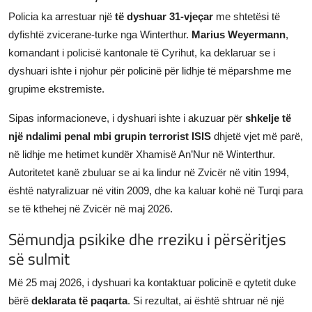
Policia ka arrestuar një
të dyshuar 31-vjeçar
me shtetësi të
dyfishtë zvicerane-turke nga Winterthur.
Marius Weyermann
,
komandant i policisë kantonale të Cyrihut, ka deklaruar se i
dyshuari ishte i njohur për policinë për lidhje të mëparshme me
grupime ekstremiste.
Sipas informacioneve, i dyshuari ishte i akuzuar për
shkelje të
një ndalimi penal mbi grupin terrorist ISIS
dhjetë vjet më parë,
në lidhje me hetimet kundër Xhamisë An’Nur në Winterthur.
Autoritetet kanë zbuluar se ai ka lindur në Zvicër në vitin 1994,
është natyralizuar në vitin 2009, dhe ka kaluar kohë në Turqi para
se të kthehej në Zvicër në maj 2026.
Sëmundja psikike dhe rreziku i përsëritjes
së sulmit
Më 25 maj 2026, i dyshuari ka kontaktuar policinë e qytetit duke
bërë
deklarata të paqarta
. Si rezultat, ai është shtruar në një