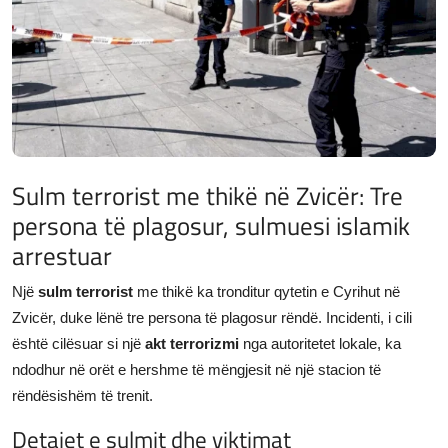
JETA
Gallery
Shqip
Sulm terrorist me thikë në Zvicër: Tre
persona të plagosur, sulmuesi islamik
arrestuar
Një
sulm terrorist
me thikë ka tronditur qytetin e Cyrihut në
Zvicër, duke lënë tre persona të plagosur rëndë. Incidenti, i cili
është cilësuar si një
akt terrorizmi
nga autoritetet lokale, ka
ndodhur në orët e hershme të mëngjesit në një stacion të
rëndësishëm të trenit.
Detajet e sulmit dhe viktimat