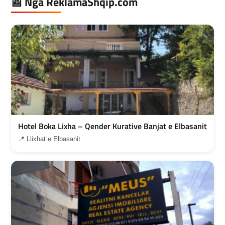
📰 Nga ReklamaShqip.com
Hotel Boka Lixha – Qender Kurative Banjat e Elbasanit
📍 Llixhat e Elbasanit