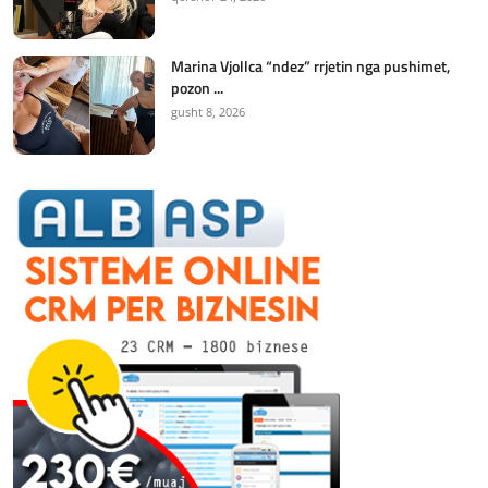
Marina Vjollca “ndez” rrjetin nga pushimet,
pozon ...
gusht 8, 2026