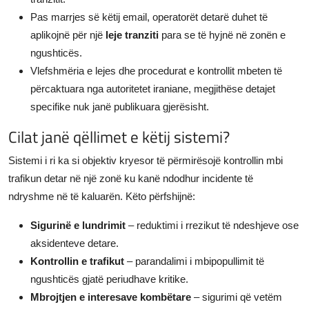
Pas marrjes së këtij email, operatorët detarë duhet të
aplikojnë për një
leje tranziti
para se të hyjnë në zonën e
ngushticës.
Vlefshmëria e lejes dhe procedurat e kontrollit mbeten të
përcaktuara nga autoritetet iraniane, megjithëse detajet
specifike nuk janë publikuara gjerësisht.
Cilat janë qëllimet e këtij sistemi?
Sistemi i ri ka si objektiv kryesor të përmirësojë kontrollin mbi
trafikun detar në një zonë ku kanë ndodhur incidente të
ndryshme në të kaluarën. Këto përfshijnë:
Sigurinë e lundrimit
– reduktimi i rrezikut të ndeshjeve ose
aksidenteve detare.
Kontrollin e trafikut
– parandalimi i mbipopullimit të
ngushticës gjatë periudhave kritike.
Mbrojtjen e interesave kombëtare
– sigurimi që vetëm