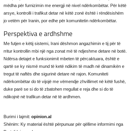
mëdha për furnizimin me energji në nivel ndërkombëtar. Për këtë
arsye, kontrolli i trafikut detar në këtë zonë është i rëndësishëm
jo vetëm për Iranin, por edhe për komunitetin ndërkombëtar.
Perspektiva e ardhshme
Me futjen e këtij sistemi, Irani dëshmon angazhimin e tij për të
rritur kontrollin mbi një nga zonat më të ndjeshme detare në botë.
Ndërsa detajet e funksionimit mbeten të përcaktuara, është e
qartë se ky nismë mund të ketë ndikim të madh në dinamikën e
tregut të naftës dhe sigurinë detare në rajon. Komuniteti
ndërkombëtar do të vijojë me vëmendje zhvillimet në këtë fushë,
duke parë se si do të zbatohen rregullat e reja dhe si do të
ndikojnë në trafikun detar në të ardhmen.
Burimi i lajmit:
opinion.al
Shënim: Ky material është përpunuar për qëllime informimi nga