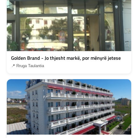
Golden Brand - Jo thjesht markë, por mënyrë jetese
📍 Rruga Taulantia