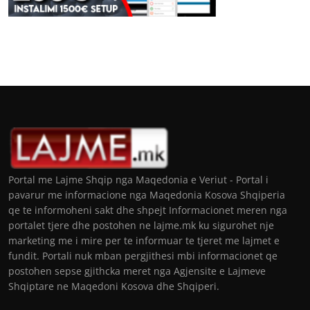
Portal me Lajme Shqip nga Maqedonia e Veriut - Portal i
pavarur me informacione nga Maqedonia Kosova Shqiperia
qe te informoheni sakt dhe shpejt Informacionet meren nga
portalet tjere dhe postohen ne lajme.mk ku sigurohet nje
marketing me i mire per te informuar te tjeret me lajmet e
fundit. Portali nuk mban pergjithesi mbi informacionet qe
postohen sepse gjithcka meret nga Agjensite e Lajmeve
Shqiptare ne Maqedoni Kosova dhe Shqiperi.