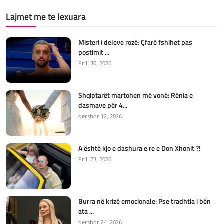
Lajmet me te lexuara
Misteri i deleve rozë: Çfarë fshihet pas
postimit ...
Prill 30, 2026
Shqiptarët martohen më vonë: Rënia e
dasmave për 4...
qershor 12, 2026
A është kjo e dashura e re e Don Xhonit ?!
Prill 23, 2026
Burra në krizë emocionale: Pse tradhtia i bën
ata ...
qershor 24, 2026