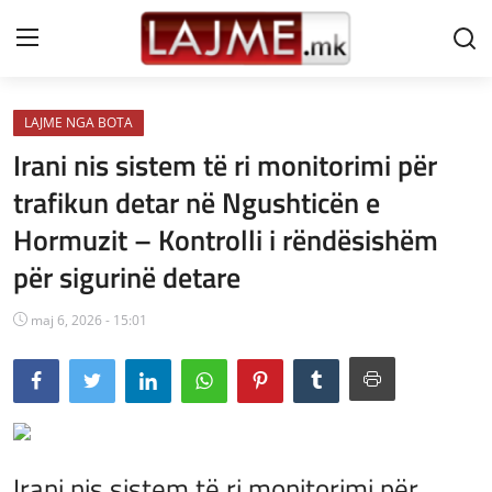
LAJME NGA BOTA
Shtëpi
Irani nis sistem të ri monitorimi për
LAJME MAQEDONI
trafikun detar në Ngushticën e
Hormuzit – Kontrolli i rëndësishëm
SHQIPERI
për sigurinë detare
KOSOVA
maj 6, 2026 - 15:01
LAJME NGA BOTA
SHOWBIZ
SPORT
SHENDETI
Irani nis sistem të ri monitorimi për