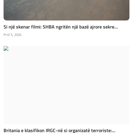
Si një skenar filmi: SHBA ngritën një bazë ajrore sekre...
Prill 5, 2026
Britania e klasifikon IRGC-në si organizatë terroriste:...