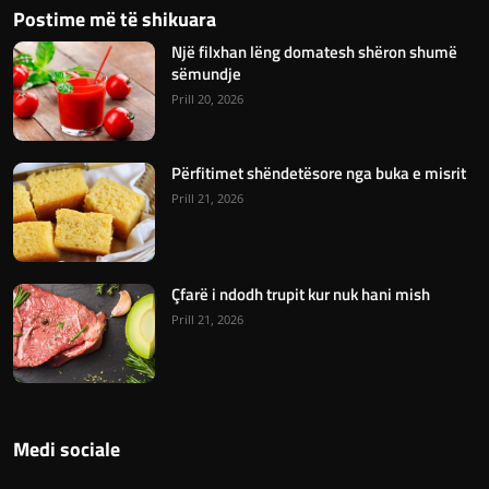
Postime më të shikuara
Një filxhan lëng domatesh shëron shumë
sëmundje
Prill 20, 2026
Përfitimet shëndetësore nga buka e misrit
Prill 21, 2026
Çfarë i ndodh trupit kur nuk hani mish
Prill 21, 2026
Medi sociale