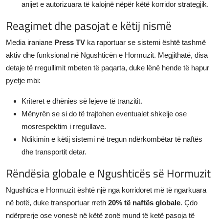
anijet e autorizuara të kalojnë nëpër këtë korridor strategjik.
Reagimet dhe pasojat e këtij nismë
Media iraniane
Press TV
ka raportuar se sistemi është tashmë
aktiv dhe funksional në Ngushticën e Hormuzit. Megjithatë, disa
detaje të rregullimit mbeten të paqarta, duke lënë hende të hapur
pyetje mbi:
Kriteret e dhënies së lejeve të tranzitit.
Mënyrën se si do të trajtohen eventualet shkelje ose
mosrespektim i rregullave.
Ndikimin e këtij sistemi në tregun ndërkombëtar të naftës
dhe transportit detar.
Rëndësia globale e Ngushticës së Hormuzit
Ngushtica e Hormuzit është një nga korridoret më të ngarkuara
në botë, duke transportuar rreth
20% të naftës globale
. Çdo
ndërprerje ose vonesë në këtë zonë mund të ketë pasoja të