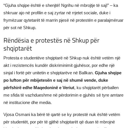
“Gjuha shqipe është e shenjtë! Ngrihu në mbrojtje të saj!” – ka
shkruar ajo në profilin e saj zyrtar në rrjetet sociale, duke i
frymëzuar qytetarët të marrin pjesë në protestën e paralajmëruar
për sot në Shkup.
Rëndësia e protestës në Shkup për
shqiptarët
Protesta e studentëve shqiptarë në Shkup nuk është vetëm një
akt i rezistencës kundër diskriminimit gjuhësor, por edhe një
sinjal i fortë për unitetin e shqiptarëve në Ballkan.
Gjuha shqipe
po lufton për mbijetesën e saj në shumë vende, duke
përfshirë edhe Maqedoninë e Veriut
, ku shqiptarët përballen
me sfida të vazhdueshme në përdorimin e gjuhës së tyre amtare
në institucione dhe media.
Vjosa Osmani ka bërë të qartë se ky protestë nuk është vetëm
për studentët, por për të gjithë shqiptarët që duan të mbrojnë