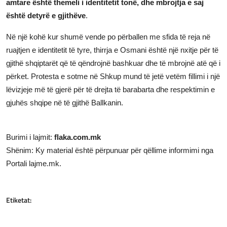
amtare është themeli i identitetit tonë, dhe mbrojtja e saj
është detyrë e gjithëve
.
Në një kohë kur shumë vende po përballen me sfida të reja në
ruajtjen e identitetit të tyre, thirrja e Osmani është një nxitje për të
gjithë shqiptarët që të qëndrojnë bashkuar dhe të mbrojnë atë që i
përket. Protesta e sotme në Shkup mund të jetë vetëm fillimi i një
lëvizjeje më të gjerë për të drejta të barabarta dhe respektimin e
gjuhës shqipe në të gjithë Ballkanin.
Burimi i lajmit:
flaka.com.mk
Shënim: Ky material është përpunuar për qëllime informimi nga
Portali lajme.mk.
Etiketat: