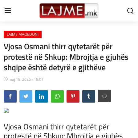
LAJME MAQEDONI
Shtëpi
Vjosa Osmani thirr qytetarët për
LAJME MAQEDONI
protestë në Shkup: Mbrojtja e gjuhës
shqipe është detyrë e gjithëve
SHQIPERI
KOSOVA
maj 18, 2026 - 18:01
LAJME NGA BOTA
SHOWBIZ
SPORT
Vjosa Osmani thirr qytetarët për
protestë në Shkup: Mbrojtja e gjuhës
SHENDETI