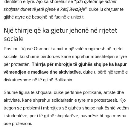
identitetin e tyre. Ajo ka shprehur se
“çdo qytetar që ndihet
shqiptar duhet të jetë pjesë e këtij lëvizjeje”
, duke iu drejtuar të
gjithë atyre që besojnë në fuqinë e unitetit.
Një thirrje që ka gjetur jehonë në rrjetet
sociale
Postimi i Vjosë Osmani ka nxitur një valë reagimesh në rrjetet
sociale, ku shumë përdorues kanë shprehur mbështetjen e tyre
për protestën.
Thirrja për mbrojtje të gjuhës shqipe ka kapur
vëmendjen e mediave dhe aktivistëve
, duke u bërë një temë e
diskutueshme në të gjithë Ballkanin.
Shumë figura të shquara, duke përfshirë politikanë, artistë dhe
aktivistë, kanë shprehur solidaritetin e tyre me protestuesit. Kjo
tregon se problemi i mbrojtjes së gjuhës shqipe nuk është vetëm
i studentëve, por i të gjithë shqiptarëve, pavarësisht nga mosha
ose profesioni.