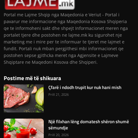
Portal me Lajme Shqip nga Maqedonia e Veriut - Portal i
pavarur me informacione nga Maqedonia Kosova Shqiperia
qe te informoheni sakt dhe shpejt Informacionet meren nga
portalet tjere dhe postohen ne lajme.mk ku sigurohet nje
marketing me i mire per te informuar te tjeret me lajmet e
fundit. Portali nuk mban pergjithesi mbi informacionet qe
postohen sepse gjithcka meret nga Agjensite e Lajmeve
Shqiptare ne Maqedoni Kosova dhe Shqiperi.
Postime më të shikuara
Çfarë i ndodh trupit kur nuk hani mish
Prill 21, 2026
Një filxhan lëng domatesh shëron shumë
sëmundje
Prill 20, 2026