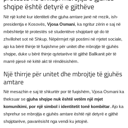
shqipe është detyrë e gjithëve
JETA
Në një kohë kur identiteti dhe gjuha amtare janë në rrezik, ish-
Gallery
presidentja e Kosovës,
Vjosa Osmani
, ka ngritur zërin e saj në
mbështetje të protestës së studentëve shqiptarë që do të
Shqip
zhvillohet sot në Shkup. Nëpërmjet një postimi në rrjetet sociale,
ajo ka bërë thirrje të fuqishme për unitet dhe mbrojtje të gjuhës
shqipe, duke u bërë thirrje qytetarëve të gjithë Ballkanit për të
marrë pjesë në këtë akt të rëndësishëm.
Një thirrje për unitet dhe mbrojtje të gjuhës
amtare
Në mesazhin e saj të shkurtër por të fuqishëm, Vjosa Osmani ka
theksuar se
gjuha shqipe nuk është vetëm një mjet
komunikimi, por një simbol i identitetit tonë kombëtar
. Ajo ka
shprehur se mbrojtja e gjuhës amtare është një detyrë e gjithë
shqiptarëve, pavarësisht nga vendi ku jetojnë.