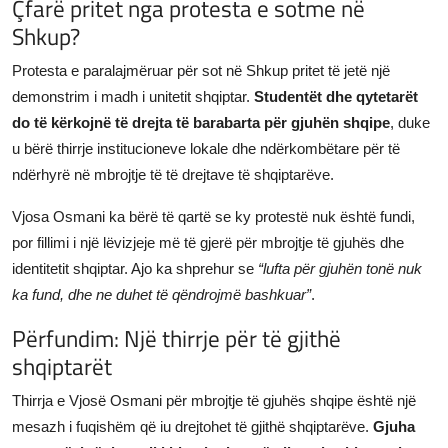
Çfarë pritet nga protesta e sotme në
Shkup?
Protesta e paralajmëruar për sot në Shkup pritet të jetë një
demonstrim i madh i unitetit shqiptar.
Studentët dhe qytetarët
do të kërkojnë të drejta të barabarta për gjuhën shqipe
, duke
u bërë thirrje institucioneve lokale dhe ndërkombëtare për të
ndërhyrë në mbrojtje të të drejtave të shqiptarëve.
Vjosa Osmani ka bërë të qartë se ky protestë nuk është fundi,
por fillimi i një lëvizjeje më të gjerë për mbrojtje të gjuhës dhe
identitetit shqiptar. Ajo ka shprehur se
“lufta për gjuhën tonë nuk
ka fund, dhe ne duhet të qëndrojmë bashkuar”
.
Përfundim: Një thirrje për të gjithë
shqiptarët
Thirrja e Vjosë Osmani për mbrojtje të gjuhës shqipe është një
mesazh i fuqishëm që iu drejtohet të gjithë shqiptarëve.
Gjuha