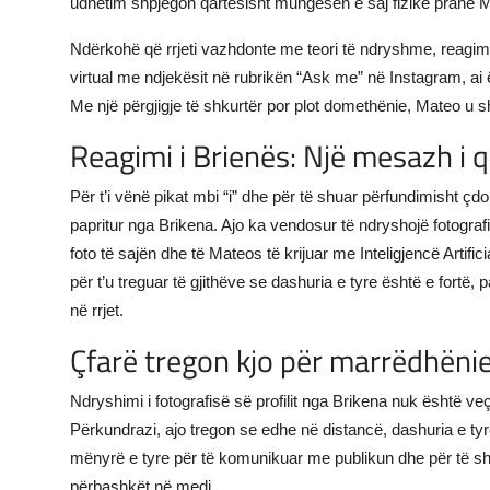
udhëtim shpjegon qartësisht mungesën e saj fizike pranë Ma
Ndërkohë që rrjeti vazhdonte me teori të ndryshme, reagi
virtual me ndjekësit në rubrikën “Ask me” në Instagram, ai 
Me një përgjigje të shkurtër por plot domethënie, Mateo u 
Reagimi i Brienës: Një mesazh i q
Për t’i vënë pikat mbi “i” dhe për të shuar përfundimisht çd
papritur nga Brikena. Ajo ka vendosur të ndryshojë fotografin
foto të sajën dhe të Mateos të krijuar me Inteligjencë Artific
për t’u treguar të gjithëve se dashuria e tyre është e for
në rrjet.
Çfarë tregon kjo për marrëdhënie
Ndryshimi i fotografisë së profilit nga Brikena nuk është v
Përkundrazi, ajo tregon se edhe në distancë, dashuria e ty
mënyrë e tyre për të komunikuar me publikun dhe për të s
përbashkët në medi.