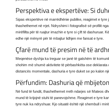
Perspektiva e ekspertëve: Si duhe
Sipas ekspertëve në marrëdhënie publike, reagimet e tyre 
thashethemet në rrjet. Ndryshimi i fotografisë së profilit ng
mirëfillta për të ruajtur imazhin e tyre si çift të dashurua
edhe një mënyrë për të mbajtur lidhjen me fansat e tyre.
Çfarë mund të presim në të ard
Meqenëse dyshja ka treguar se janë të gatshëm të komuni
shohim më shumë aktivitete të përbashkëta ose deklarata q
distancës momentale, dashuria e tyre duket se po kalon një
Përfundim: Dashuria që mbijeto
Në fund të fundit, thashethemet rreth ndarjes së Mateos dhe
mund të krijojnë stuhi të panevojshme. Reagimet e tyre kanë
tyre nuk ka ndryshuar. Kjo situatë është një shembull i mirë