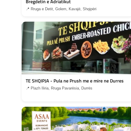
Bregdetin e Adriatikut
📍 Rruga e Detit, Golem, Kavajë, Shqipëri
TE SHQIPJA - Pula ne Prush me e mire ne Durres
📍 Plazh Iliria, Rruga Pavarësia, Durrës