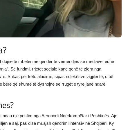
a?
zhdojnë të mbeten në qendër të vëmendjes së mediave, edhe
ania”. Së fundmi, rrjetet sociale kanë qenë të ziera nga
e. Shkas për këto aludime, sipas ndjekësve vigjilentë, u bë
ke bërë që shumë të dyshojnë se rrugët e tyre janë ndarë
hes?
na ndau një postim nga Aeroporti Ndërkombëtar i Prishtinës. Ajo
amiljen e saj, pas disa muajsh qëndrimi intensiv në Shqipëri. Ky