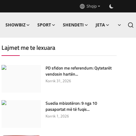
Shqip
SHOWBIZ
SPORT
SHENDETI
JETA
Lajmet me te lexuara
PD sfidon me referendum: Qytetarët
vendosin hartën...
Korrik 31, 2026
Suedia mbizotëron: 9 nga 10
pasaportat më të fuqis...
Korrik 1, 2026