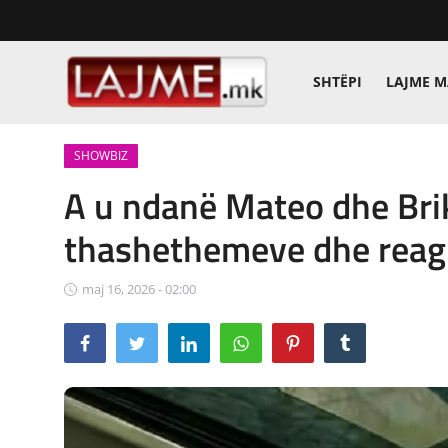
SHTËPI
LAJME 
Shtëpi
SHOWBIZ
LAJME MAQEDONI
A u ndanë Mateo dhe Brik
SHQIPERI
thashethemeve dhe reagi
KOSOVA
maj 16, 2026 - 02:00
LAJME NGA BOTA
SHOWBIZ
SPORT
SHENDETI