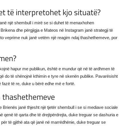
t të interpretohet kjo situatë?
janë një shembull i mirë se si duhet të menaxhohen
a Brikena dhe përgjigja e Mateos në Instagram janë strategji të
r. Këto veprime nuk janë vetëm një reagim ndaj thashethemeve, por
hmen?
kojnë hapur me publikun, është e mundur që në të ardhmen të
ë do të shënojnë kthimin e tyre në skenën publike. Pavarësisht
 fazë të re, duke u bërë edhe më e fortë.
n thashethemeve
 Brienës janë thjesht një tjetër shembull i se si mediave sociale
 qenë të qarta dhe të drejtpërdrejta, duke treguar se dashuria e
 për të gjithë ata që janë në marrëdhënie, duke treguar se