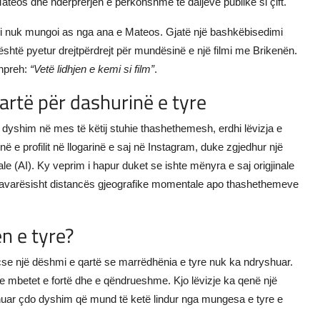
teos dhe ndërprerjen e përkohshme të daljeve publike si çift.
mi nuk mungoi as nga ana e Mateos. Gjatë një bashkëbisedimi
është pyetur drejtpërdrejt për mundësinë e një filmi me Brikenën.
shpreh:
“Vetë lidhjen e kemi si film”
.
artë për dashurinë e tyre
o dyshim në mes të këtij stuhie thashethemesh, erdhi lëvizja e
ë e profilit në llogarinë e saj në Instagram, duke zgjedhur një
iale (AI). Ky veprim i hapur duket se ishte mënyra e saj origjinale
të, pavarësisht distancës gjeografike momentale apo thashethemeve
n e tyre?
eçse një dëshmi e qartë se marrëdhënia e tyre nuk ka ndryshuar.
re mbetet e fortë dhe e qëndrueshme. Kjo lëvizje ka qenë një
huar çdo dyshim që mund të ketë lindur nga mungesa e tyre e