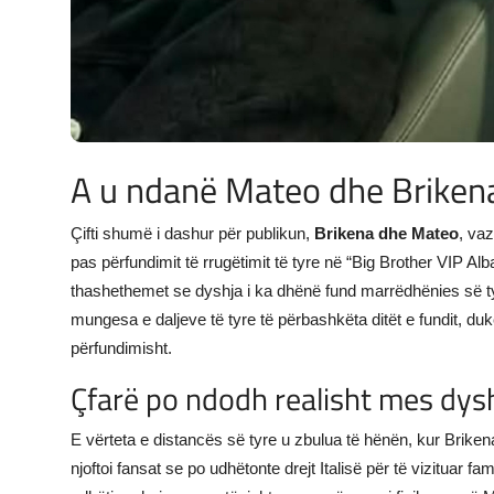
A u ndanë Mateo dhe Briken
Çifti shumë i dashur për publikun,
Brikena dhe Mateo
, va
pas përfundimit të rrugëtimit të tyre në “Big Brother VIP Alb
thashethemet se dyshja i ka dhënë fund marrëdhënies së tyr
mungesa e daljeve të tyre të përbashkëta ditët e fundit, du
përfundimisht.
Çfarë po ndodh realisht mes dys
E vërteta e distancës së tyre u zbulua të hënën, kur Brike
njoftoi fansat se po udhëtonte drejt Italisë për të vizituar f