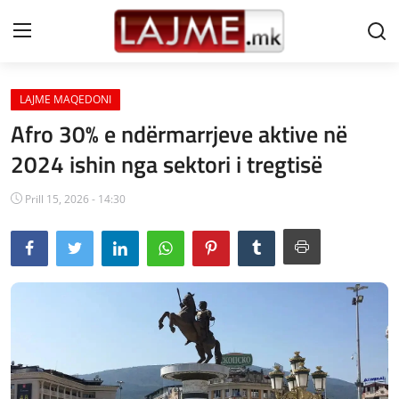
LAJME MAQEDONI
Shtëpi
Afro 30% e ndërmarrjeve aktive në
LAJME MAQEDONI
2024 ishin nga sektori i tregtisë
SHQIPERI
Prill 15, 2026 - 14:30
KOSOVA
LAJME NGA BOTA
SHOWBIZ
SPORT
SHENDETI