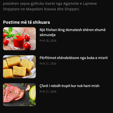
postohen sepse gjithcka meret nga Agjensite e Lajmeve
Shqiptare ne Maqedoni Kosova dhe Shqiperi.
Postime më të shikuara
Një filxhan lëng domatesh shëron shumë
sëmundje
Prill 20, 2026
Përfitimet shëndetësore nga buka e misrit
Prill 21, 2026
Çfarë i ndodh trupit kur nuk hani mish
Prill 21, 2026