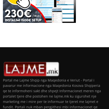
Portal me Lajme Shqip nga Maqedonia e Veriut - Portal i
pavarur me informacione nga Maqedonia Kosova Shqiperia
qe te informoheni sakt dhe shpejt Informacionet meren nga
portalet tjere dhe postohen ne lajme.mk ku sigurohet nje
marketing me i mire per te informuar te tjeret me lajmet e
fundit. Portali nuk mban pergjithesi mbi informacionet qe