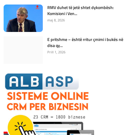
RMV duhet të jetë shtet dykombësh:
Komisioni i Ven...
maj 8, 2026
E pritshme – është rritur çmimi i bukës në
disa qy...
Prill 1, 2026