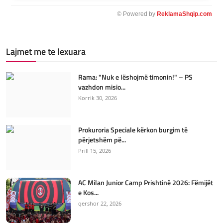
© Powered by
ReklamaShqip.com
Lajmet me te lexuara
Rama: "Nuk e lëshojmë timonin!" – PS
vazhdon misio...
Korrik 30, 2026
Prokuroria Speciale kërkon burgim të
përjetshëm pë...
Prill 15, 2026
AC Milan Junior Camp Prishtinë 2026: Fëmijët
e Kos...
qershor 22, 2026