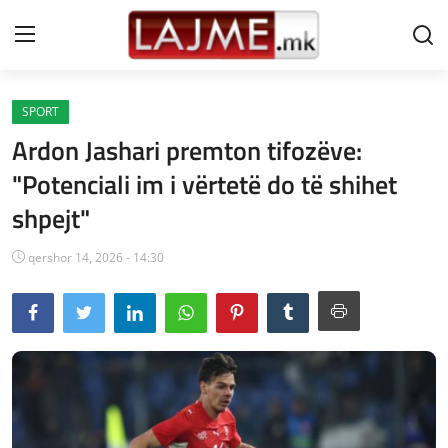
SPORT
Shtëpi
Ardon Jashari premton tifozëve:
LAJME MAQEDONI
"Potenciali im i vërtetë do të shihet
shpejt"
SHQIPERI
KOSOVA
qershor 14, 2026 - 14:30
LAJME NGA BOTA
SHOWBIZ
SPORT
SHENDETI