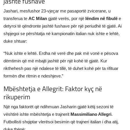
jashtë fushave
Jashari, mesfushor 23-vjeçar me pasaportë zvicerane, u
transferua te
AC Milan
gjatë verës, por një
lëndim në fibulë
e
detyroi të qëndronte jashtë fushave për një periudhë të gjatë. Ai
shpjegoi se përshtatja në kampionatin italian nuk ishte e lehtë,
duke shtuar:
“Nuk ishte e lehtë. Erdha në verë dhe pak më vonë e pësova
dëmtimin që më mbajti jashtë për një kohë të gjatë. Kur
rikthehesh pas një ndalese të tillë, të duhet kohë për ta rifituar
formën dhe ritmin e ndeshjeve.”
Mbështetja e Allegrit: Faktor kyç në
rikuperim
Një nga faktorët që ndihmuan Jasharin gjatë këtij sezoni të
vështirë ishte mbështetja e trajnerit
Massimiliano Allegri
.
Futbollisti shqiptar vlerësoi besimin që trajneri italian i dha atij,
duke thënë: