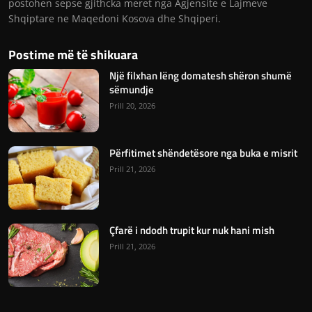
postohen sepse gjithcka meret nga Agjensite e Lajmeve
Shqiptare ne Maqedoni Kosova dhe Shqiperi.
Postime më të shikuara
Një filxhan lëng domatesh shëron shumë
sëmundje
Prill 20, 2026
Përfitimet shëndetësore nga buka e misrit
Prill 21, 2026
Çfarë i ndodh trupit kur nuk hani mish
Prill 21, 2026