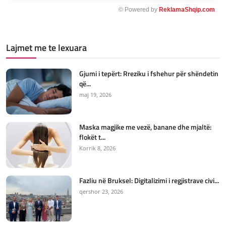
© Powered by
ReklamaShqip.com
Lajmet me te lexuara
Gjumi i tepërt: Rreziku i fshehur për shëndetin
që...
maj 19, 2026
Maska magjike me vezë, banane dhe mjaltë:
flokët t...
Korrik 8, 2026
Fazliu në Bruksel: Digitalizimi i regjistrave civi...
qershor 23, 2026