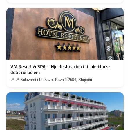
VM Resort & SPA – Nje destinacion i ri luksi buze
detit ne Golem
📍 📍 Bulevardi i Pishave, Kavajë 2504, Shqipëri