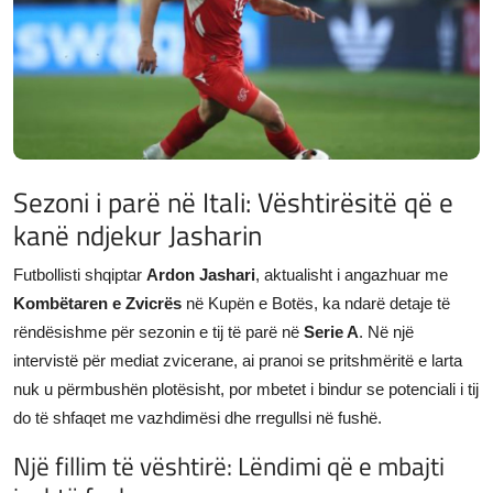
JETA
Gallery
Shqip
Sezoni i parë në Itali: Vështirësitë që e
kanë ndjekur Jasharin
Futbollisti shqiptar
Ardon Jashari
, aktualisht i angazhuar me
Kombëtaren e Zvicrës
në Kupën e Botës, ka ndarë detaje të
rëndësishme për sezonin e tij të parë në
Serie A
. Në një
intervistë për mediat zvicerane, ai pranoi se pritshmëritë e larta
nuk u përmbushën plotësisht, por mbetet i bindur se potenciali i tij
do të shfaqet me vazhdimësi dhe rregullsi në fushë.
Një fillim të vështirë: Lëndimi që e mbajti