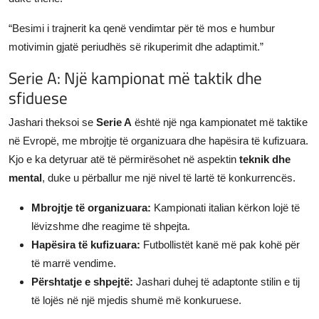
“Besimi i trajnerit ka qenë vendimtar për të mos e humbur
motivimin gjatë periudhës së rikuperimit dhe adaptimit.”
Serie A: Një kampionat më taktik dhe
sfiduese
Jashari theksoi se
Serie A
është një nga kampionatet më taktike
në Evropë, me mbrojtje të organizuara dhe hapësira të kufizuara.
Kjo e ka detyruar atë të përmirësohet në aspektin
teknik dhe
mental
, duke u përballur me një nivel të lartë të konkurrencës.
Mbrojtje të organizuara:
Kampionati italian kërkon lojë të
lëvizshme dhe reagime të shpejta.
Hapësira të kufizuara:
Futbollistët kanë më pak kohë për
të marrë vendime.
Përshtatje e shpejtë:
Jashari duhej të adaptonte stilin e tij
të lojës në një mjedis shumë më konkuruese.