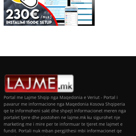
Portal me Lajme Shqip nga Maqedonia e Veriut - Portal i
pavarur me informacione nga Maqedonia Kosova Shqiperia
qe te informoheni sakt dhe shpejt Informacionet meren nga
portalet tjere dhe postohen ne lajme.mk ku sigurohet nje
marketing me i mire per te informuar te tjeret me lajmet e
fundit. Portali nuk mban pergjithesi mbi informacionet qe