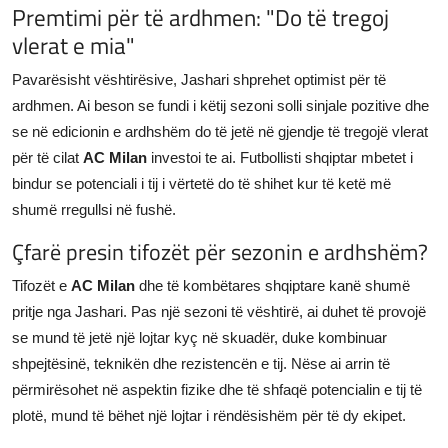
Premtimi për të ardhmen: "Do të tregoj
vlerat e mia"
Pavarësisht vështirësive, Jashari shprehet optimist për të
ardhmen. Ai beson se fundi i këtij sezoni solli sinjale pozitive dhe
se në edicionin e ardhshëm do të jetë në gjendje të tregojë vlerat
për të cilat
AC Milan
investoi te ai. Futbollisti shqiptar mbetet i
bindur se potenciali i tij i vërtetë do të shihet kur të ketë më
shumë rregullsi në fushë.
Çfarë presin tifozët për sezonin e ardhshëm?
Tifozët e
AC Milan
dhe të kombëtares shqiptare kanë shumë
pritje nga Jashari. Pas një sezoni të vështirë, ai duhet të provojë
se mund të jetë një lojtar kyç në skuadër, duke kombinuar
shpejtësinë, teknikën dhe rezistencën e tij. Nëse ai arrin të
përmirësohet në aspektin fizike dhe të shfaqë potencialin e tij të
plotë, mund të bëhet një lojtar i rëndësishëm për të dy ekipet.