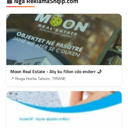
📰 Nga ReklamaShqip.com
Moon Real Estate - Aty ku fillon cdo enderr 🌙
📍 Rruga Hoxha Tahsim, TIRANE