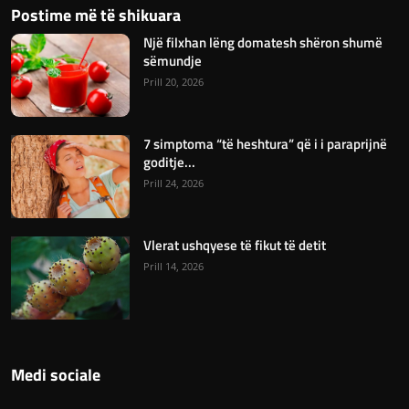
Postime më të shikuara
Një filxhan lëng domatesh shëron shumë
sëmundje
Prill 20, 2026
7 simptoma “të heshtura” që i i paraprijnë
goditje...
Prill 24, 2026
Vlerat ushqyese të fikut të detit
Prill 14, 2026
Medi sociale