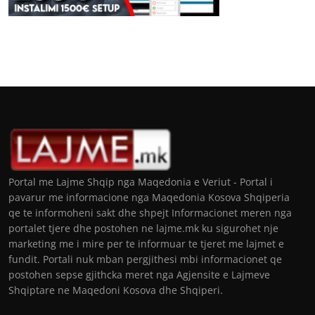
Portal me Lajme Shqip nga Maqedonia e Veriut - Portal i
pavarur me informacione nga Maqedonia Kosova Shqiperia
qe te informoheni sakt dhe shpejt Informacionet meren nga
portalet tjere dhe postohen ne lajme.mk ku sigurohet nje
marketing me i mire per te informuar te tjeret me lajmet e
fundit. Portali nuk mban pergjithesi mbi informacionet qe
postohen sepse gjithcka meret nga Agjensite e Lajmeve
Shqiptare ne Maqedoni Kosova dhe Shqiperi.