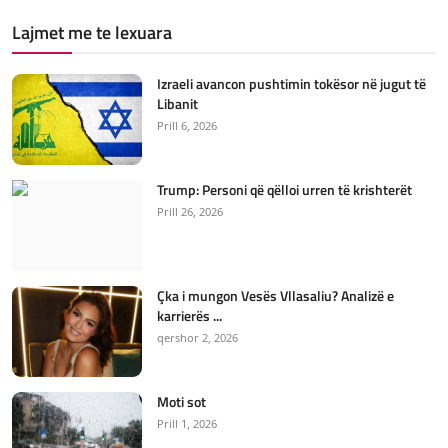
Lajmet me te lexuara
Izraeli avancon pushtimin tokësor në jugut të
Libanit
Prill 6, 2026
Trump: Personi që qëlloi urren të krishterët
Prill 26, 2026
Çka i mungon Vesës Vllasaliu? Analizë e
karrierës ...
qershor 2, 2026
Moti sot
Prill 1, 2026