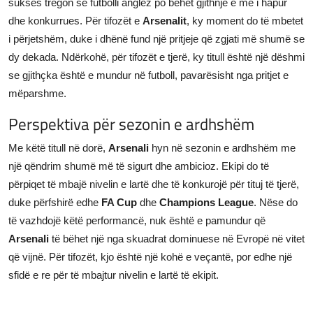
sukses tregon se futbolli anglez po bëhet gjithnjë e më i hapur
dhe konkurrues. Për tifozët e
Arsenalit
, ky moment do të mbetet
i përjetshëm, duke i dhënë fund një pritjeje që zgjati më shumë se
dy dekada. Ndërkohë, për tifozët e tjerë, ky titull është një dëshmi
se gjithçka është e mundur në futboll, pavarësisht nga pritjet e
mëparshme.
Perspektiva për sezonin e ardhshëm
Me këtë titull në dorë,
Arsenali
hyn në sezonin e ardhshëm me
një qëndrim shumë më të sigurt dhe ambicioz. Ekipi do të
përpiqet të mbajë nivelin e lartë dhe të konkurojë për tituj të tjerë,
duke përfshirë edhe
FA Cup
dhe
Champions League
. Nëse do
të vazhdojë këtë performancë, nuk është e pamundur që
Arsenali
të bëhet një nga skuadrat dominuese në Evropë në vitet
që vijnë. Për tifozët, kjo është një kohë e veçantë, por edhe një
sfidë e re për të mbajtur nivelin e lartë të ekipit.