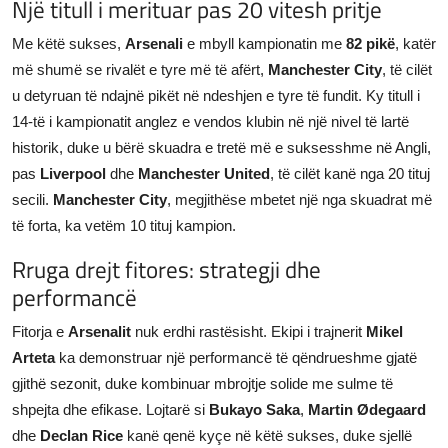
Një titull i merituar pas 20 vitesh pritje
Me këtë sukses,
Arsenali
e mbyll kampionatin me
82 pikë
, katër
më shumë se rivalët e tyre më të afërt,
Manchester City
, të cilët
u detyruan të ndajnë pikët në ndeshjen e tyre të fundit. Ky titull i
14-të i kampionatit anglez e vendos klubin në një nivel të lartë
historik, duke u bërë skuadra e tretë më e suksesshme në Angli,
pas
Liverpool
dhe
Manchester United
, të cilët kanë nga 20 tituj
secili.
Manchester City
, megjithëse mbetet një nga skuadrat më
të forta, ka vetëm 10 tituj kampion.
Rruga drejt fitores: strategji dhe
performancë
Fitorja e
Arsenalit
nuk erdhi rastësisht. Ekipi i trajnerit
Mikel
Arteta
ka demonstruar një performancë të qëndrueshme gjatë
gjithë sezonit, duke kombinuar mbrojtje solide me sulme të
shpejta dhe efikase. Lojtarë si
Bukayo Saka
,
Martin Ødegaard
dhe
Declan Rice
kanë qenë kyçe në këtë sukses, duke sjellë