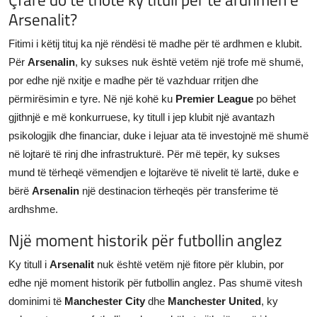
Arsenalit?
Fitimi i këtij tituj ka një rëndësi të madhe për të ardhmen e klubit.
Për
Arsenalin
, ky sukses nuk është vetëm një trofe më shumë,
por edhe një nxitje e madhe për të vazhduar rritjen dhe
përmirësimin e tyre. Në një kohë ku
Premier League
po bëhet
gjithnjë e më konkurruese, ky titull i jep klubit një avantazh
psikologjik dhe financiar, duke i lejuar ata të investojnë më shumë
në lojtarë të rinj dhe infrastrukturë. Për më tepër, ky sukses
mund të tërheqë vëmendjen e lojtarëve të nivelit të lartë, duke e
bërë
Arsenalin
një destinacion tërheqës për transferime të
ardhshme.
Një moment historik për futbollin anglez
Ky titull i
Arsenalit
nuk është vetëm një fitore për klubin, por
edhe një moment historik për futbollin anglez. Pas shumë vitesh
dominimi të
Manchester City
dhe
Manchester United
, ky