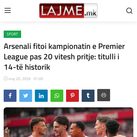
SPORT
Shtëpi
Arsenali fitoi kampionatin e Premier
LAJME MAQEDONI
League pas 20 vitesh pritje: titulli i
14-të historik
SHQIPERI
KOSOVA
maj 20, 2026 - 01:00
LAJME NGA BOTA
SHOWBIZ
SPORT
SHENDETI