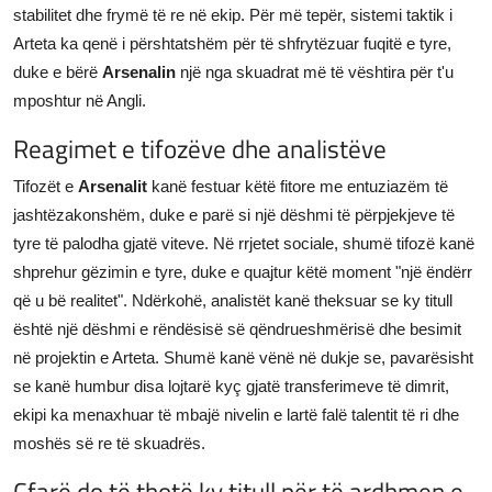
stabilitet dhe frymë të re në ekip. Për më tepër, sistemi taktik i
Arteta ka qenë i përshtatshëm për të shfrytëzuar fuqitë e tyre,
duke e bërë
Arsenalin
një nga skuadrat më të vështira për t'u
mposhtur në Angli.
Reagimet e tifozëve dhe analistëve
Tifozët e
Arsenalit
kanë festuar këtë fitore me entuziazëm të
jashtëzakonshëm, duke e parë si një dëshmi të përpjekjeve të
tyre të palodha gjatë viteve. Në rrjetet sociale, shumë tifozë kanë
shprehur gëzimin e tyre, duke e quajtur këtë moment "një ëndërr
që u bë realitet". Ndërkohë, analistët kanë theksuar se ky titull
është një dëshmi e rëndësisë së qëndrueshmërisë dhe besimit
në projektin e Arteta. Shumë kanë vënë në dukje se, pavarësisht
se kanë humbur disa lojtarë kyç gjatë transferimeve të dimrit,
ekipi ka menaxhuar të mbajë nivelin e lartë falë talentit të ri dhe
moshës së re të skuadrës.
Çfarë do të thotë ky titull për të ardhmen e