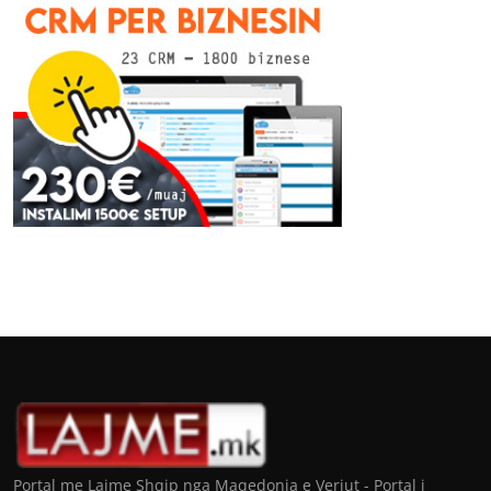
Portal me Lajme Shqip nga Maqedonia e Veriut - Portal i