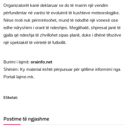
Organizatorët kanë deklaruar se do të marrin një vendim
përfundimtar në varësi të evoluimit të kushteve meteorologjike.
Nëse moti nuk përmirësohet, mund të ndodhë një vonesë ose
edhe ndryshimi i orarit të ndeshjes. Megjithatë, shpresat janë të
gjalla që ndeshja të zhvillohet sipas planit, duke i dhënë tifozëve
një spektakël të vërtetë të futbollit.
Burimi i lajmit:
orainfo.net
Shënim: Ky material është përpunuar për qëllime informimi nga
Portali lajme.mk.
Etiketat:
Postime të ngjashme