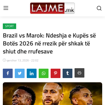
SPORT
Shtëpi
Brazil vs Marok: Ndeshja e Kupës së
LAJME MAQEDONI
Botës 2026 në rrezik për shkak të
shiut dhe rrufesave
SHQIPERI
KOSOVA
qershor 13, 2026 - 22:02
LAJME NGA BOTA
SHOWBIZ
SPORT
SHENDETI