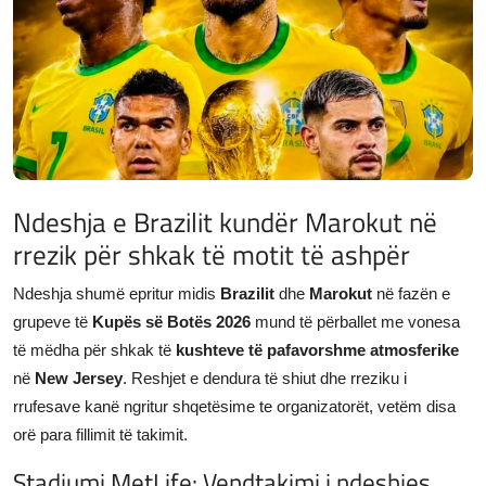
JETA
Gallery
Shqip
Ndeshja e Brazilit kundër Marokut në
rrezik për shkak të motit të ashpër
Ndeshja shumë epritur midis
Brazilit
dhe
Marokut
në fazën e
grupeve të
Kupës së Botës 2026
mund të përballet me vonesa
të mëdha për shkak të
kushteve të pafavorshme atmosferike
në
New Jersey
. Reshjet e dendura të shiut dhe rreziku i
rrufesave kanë ngritur shqetësime te organizatorët, vetëm disa
orë para fillimit të takimit.
Stadiumi MetLife: Vendtakimi i ndeshjes