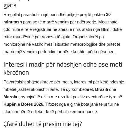
gjata
Rregullat parashohin një periudhë pritjeje prej të paktën
30
minutash
para se të marrë vendim për ndërprerje. Megjithatë,
çdo rrufe e re e regjistruar në afërsi e rinis afatin nga fillimi, duke
rritur mundësinë për vonesa të gjata. Organizatorët po
monitorojnë në vazhdimësi situatën meteorologjike dhe pritet të
marrin një vendim përfundimtar nëse kushtet përkeqësohen.
Interesi i madh për ndeshjen edhe pse moti
kërcënon
Pavarësisht shqetësimeve për motin, interesimi për këtë ndeshje
mbetet jashtëzakonisht i lartë. Të dy kombëtaret,
Brazili
dhe
Maroku
, synojnë të nisin me rezultat pozitiv aventurën e tyre në
Kupën e Botës 2026
. Tifozët nga e gjithë bota janë të pritur në
stadium për të ndjekur këtë përballje emocionuese.
Çfarë duhet të presim më tej?