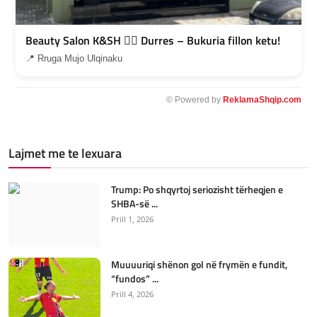
Beauty Salon K&SH 💇‍♀️ Durres – Bukuria fillon ketu!
📍 Rruga Mujo Ulqinaku
© Powered by
ReklamaShqip.com
Lajmet me te lexuara
Trump: Po shqyrtoj seriozisht tërheqjen e
SHBA-së ...
Prill 1, 2026
Muuuuriqi shënon gol në frymën e fundit,
“fundos” ...
Prill 4, 2026