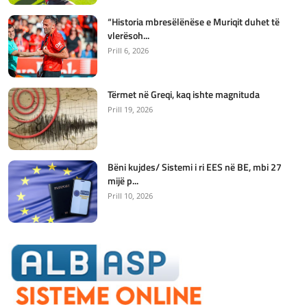
“Historia mbresëlënëse e Muriqit duhet të
vlerësoh...
Prill 6, 2026
Tërmet në Greqi, kaq ishte magnituda
Prill 19, 2026
Bëni kujdes/ Sistemi i ri EES në BE, mbi 27
mijë p...
Prill 10, 2026