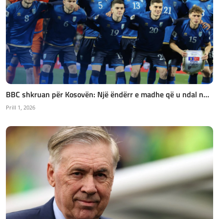
BBC shkruan për Kosovën: Një ëndërr e madhe që u ndal n...
Prill 1, 2026