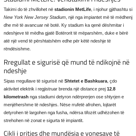
Takimi do të zhvillohet në
stadionin MetLife
, i njohur gjithashtu si
New York New Jersey Stadium
, një nga impiantet më të mëdhenj
dhe më të avancuar në botë. Ky stadium ka qenë dëshmitar i
ndeshjeve të mëdha gjatë Botërorit të mëparshëm, duke e bërë
atë një vend të përshtatshëm edhe për këtë ndeshje të
rëndësishme.
Rregullat e sigurisë që mund të ndikojnë në
ndeshje
Sipas rregullave të sigurisë në
Shtetet e Bashkuara
, çdo
aktivitet elektrik i regjistruar brenda një distance prej
12.8
kilometrash
nga stadiumi detyron ndërprerjen ose shtyrjen e
menjëhershme të ndeshjes. Nëse rrufetë afrohen, lojtarët
detyrohen të largohen nga fusha, ndërsa tifozët udhëzohen të
strehohen në zonat e sigurta të impiantit.
Cikli i pritjes dhe mundësia e vonesave të