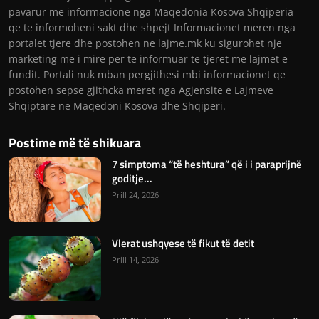
pavarur me informacione nga Maqedonia Kosova Shqiperia
qe te informoheni sakt dhe shpejt Informacionet meren nga
portalet tjere dhe postohen ne lajme.mk ku sigurohet nje
marketing me i mire per te informuar te tjeret me lajmet e
fundit. Portali nuk mban pergjithesi mbi informacionet qe
postohen sepse gjithcka meret nga Agjensite e Lajmeve
Shqiptare ne Maqedoni Kosova dhe Shqiperi.
Postime më të shikuara
7 simptoma “të heshtura” që i i paraprijnë
goditje...
Prill 24, 2026
Vlerat ushqyese të fikut të detit
Prill 14, 2026