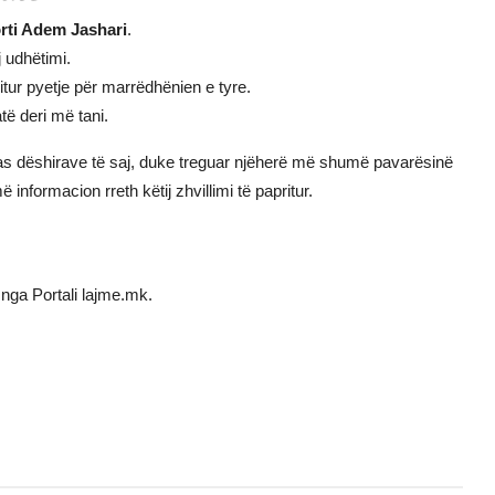
rti Adem Jashari
.
j udhëtimi.
tur pyetje për marrëdhënien e tyre.
të deri më tani.
as dëshirave të saj, duke treguar njëherë më shumë pavarësinë
nformacion rreth këtij zhvillimi të papritur.
nga Portali lajme.mk.