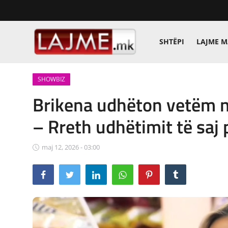
SHTËPI
LAJME 
Shtëpi
SHOWBIZ
LAJME MAQEDONI
Brikena udhëton vetëm n
SHQIPERI
– Rreth udhëtimit të saj
KOSOVA
maj 12, 2026 - 03:00
LAJME NGA BOTA
SHOWBIZ
SPORT
SHENDETI