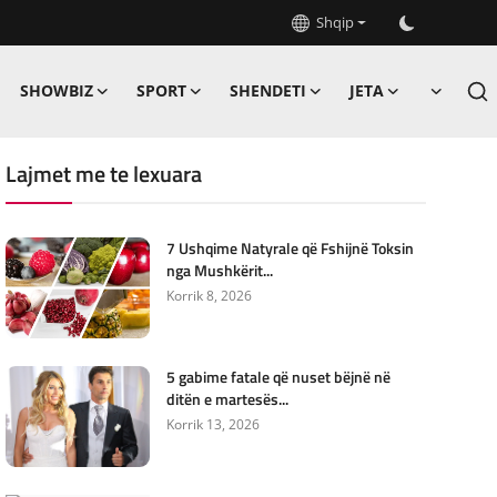
Shqip
SHOWBIZ
SPORT
SHENDETI
JETA
Lajmet me te lexuara
7 Ushqime Natyrale që Fshijnë Toksin
nga Mushkërit...
Korrik 8, 2026
5 gabime fatale që nuset bëjnë në
ditën e martesës...
Korrik 13, 2026