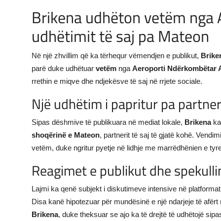
Brikena udhëton vetëm nga A
udhëtimit të saj pa Mateon
Në një zhvillim që ka tërhequr vëmendjen e publikut,
Brike
parë duke udhëtuar
vetëm
nga
Aeroporti Ndërkombëtar 
rrethin e miqve dhe ndjekësve të saj në rrjete sociale.
Një udhëtim i papritur pa partner
Sipas dëshmive të publikuara në mediat lokale,
Brikena
ka 
shoqërinë e Mateon
, partnerit të saj të gjatë kohë. Vendi
vetëm, duke ngritur pyetje në lidhje me marrëdhënien e tyre
Reagimet e publikut dhe spekull
Lajmi ka qenë subjekt i diskutimeve intensive në platform
Disa kanë hipotezuar për mundësinë e një ndarjeje të afërt n
Brikena
, duke theksuar se ajo ka të drejtë të udhëtojë sipa