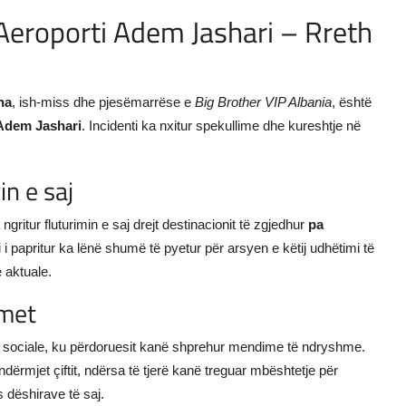
eroporti Adem Jashari – Rreth
na
, ish-miss dhe pjesëmarrëse e
Big Brother VIP Albania
, është
Adem Jashari
. Incidenti ka nxitur spekullime dhe kureshtje në
in e saj
ngritur fluturimin e saj drejt destinacionit të zgjedhur
pa
mi i papritur ka lënë shumë të pyetur për arsyen e këtij udhëtimi të
 aktuale.
imet
at sociale, ku përdoruesit kanë shprehur mendime të ndryshme.
dërmjet çiftit, ndërsa të tjerë kanë treguar mbështetje për
s dëshirave të saj.