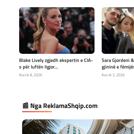
Blake Lively zgjedh ekspertin e CIA-
Sara Gjordeni &
s për luftën ligjor...
gjininë e fëmijës
Korrik 8, 2026
Korrik 3, 2026
📰 Nga ReklamaShqip.com