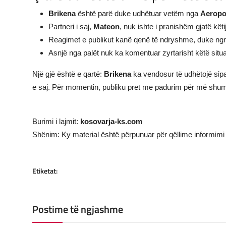
Brikena
është parë duke udhëtuar vetëm nga
Aeropo
Partneri i saj,
Mateon
, nuk ishte i pranishëm gjatë këti
Reagimet e publikut kanë qenë të ndryshme, duke ngri
Asnjë nga palët nuk ka komentuar zyrtarisht këtë situa
Një gjë është e qartë:
Brikena
ka vendosur të udhëtojë sip
e saj. Për momentin, publiku pret me padurim për më shumë i
Burimi i lajmit:
kosovarja-ks.com
Shënim: Ky material është përpunuar për qëllime informimi 
Etiketat:
Postime të ngjashme