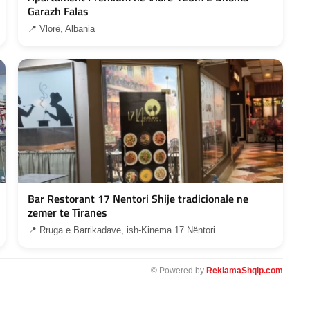
Garazh Falas
📍 Vlorë, Albania
Bar Restorant 17 Nentori Shije tradicionale ne
zemer te Tiranes
📍 Rruga e Barrikadave, ish-Kinema 17 Nëntori
© Powered by
ReklamaShqip.com