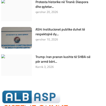
Protesta historike në Tiranë: Diaspora
dhe qytetar...
qershor 20, 2026
ASH: Institucionet publike duhet të
respektojnë dy...
qershor 10, 2026
Trump: Iran pranon kushte të SHBA-së
për armë bërt...
Korrik 3, 2026