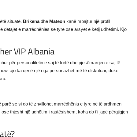
ëtë situatë.
Brikena
dhe
Mateon
kanë mbajtur një profil
ë detajet e marrëdhënies së tyre ose arsyet e këtij udhëtimi. Kjo
ther VIP Albania
johur për personalitetin e saj të fortë dhe pjesëmarrjen e saj të
show, ajo ka qenë një nga personazhet më të diskutuar, duke
ura.
ë parë se si do të zhvillohet marrëdhënia e tyre në të ardhmen.
ose thjesht një udhëtim i rastësishëm, koha do t'i japë përgjigjen
uatë?