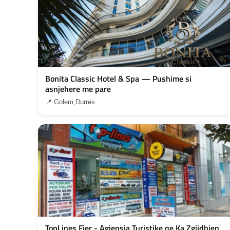
Bonita Classic Hotel & Spa — Pushime si
asnjehere me pare
📍 Golem,Durrës
TopLines Fier - Agjensia Turistike qe Ka Zgjidhjen