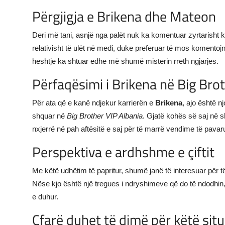
Përgjigja e Brikena dhe Mateon
Deri më tani, asnjë nga palët nuk ka komentuar zyrtarisht k
relativisht të ulët në medi, duke preferuar të mos komentojn
heshtje ka shtuar edhe më shumë misterin rreth ngjarjes.
Përfaqësimi i Brikena në Big Bro
Për ata që e kanë ndjekur karrierën e
Brikena
, ajo është n
shquar në
Big Brother VIP Albania
. Gjatë kohës së saj në 
nxjerrë në pah aftësitë e saj për të marrë vendime të pavar
Perspektiva e ardhshme e çiftit
Me këtë udhëtim të papritur, shumë janë të interesuar për t
Nëse kjo është një tregues i ndryshimeve që do të ndodhin, 
e duhur.
Çfarë duhet të dimë për këtë sit