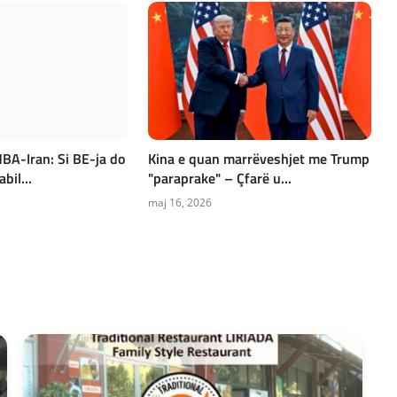
BA-Iran: Si BE-ja do
Kina e quan marrëveshjet me Trump
bil...
"paraprake" – Çfarë u...
maj 16, 2026