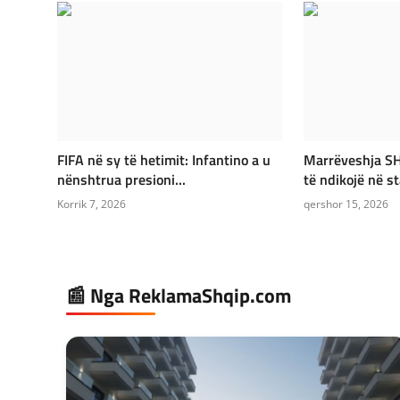
FIFA në sy të hetimit: Infantino a u
Marrëveshja SH
nënshtrua presioni...
të ndikojë në sta
Korrik 7, 2026
qershor 15, 2026
📰 Nga ReklamaShqip.com