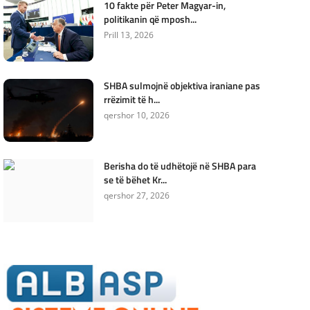
10 fakte për Peter Magyar-in,
politikanin që mposh...
Prill 13, 2026
SHBA sulmojnë objektiva iraniane pas
rrëzimit të h...
qershor 10, 2026
Berisha do të udhëtojë në SHBA para
se të bëhet Kr...
qershor 27, 2026