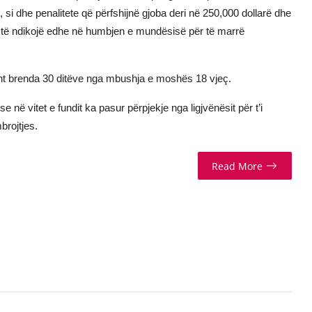
 si dhe penalitete që përfshijnë gjoba deri në 250,000 dollarë dhe
d të ndikojë edhe në humbjen e mundësisë për të marrë
kisht brenda 30 ditëve nga mbushja e moshës 18 vjeç.
 në vitet e fundit ka pasur përpjekje nga ligjvënësit për t’i
brojtjes.
Read More