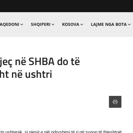
MAQEDONI
SHQIPERI
KOSOVA
LAJME NGA BOTA
jeç në SHBA do të
ht në ushtri
in ushtarak, si pjesë e një ndryshimi të ri që synon të thjeshtojë