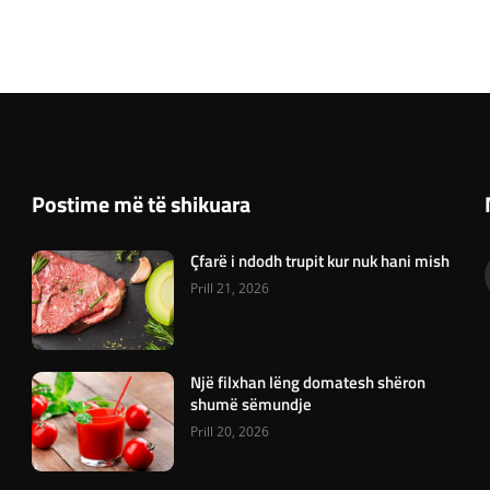
Postime më të shikuara
Çfarë i ndodh trupit kur nuk hani mish
Prill 21, 2026
Një filxhan lëng domatesh shëron
shumë sëmundje
Prill 20, 2026