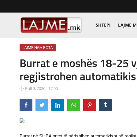
SHTËPI
LAJME 
Shtëpi
LAJME NGA BOTA
LAJME MAQEDONI
Burrat e moshës 18-25 v
SHQIPERI
regjistrohen automatikis
KOSOVA
Prill 9, 2026 - 17:00
LAJME NGA BOTA
SHOWBIZ
SPORT
SHENDETI
Burrat në SHBA pritet të përfshihen automatikisht në regjistr