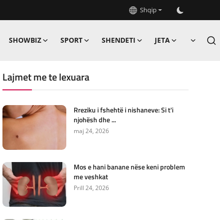
Shqip
SHOWBIZ
SPORT
SHENDETI
JETA
Lajmet me te lexuara
Rreziku i fshehtë i nishaneve: Si t'i
njohësh dhe ...
maj 24, 2026
Mos e hani banane nëse keni problem
me veshkat
Prill 24, 2026