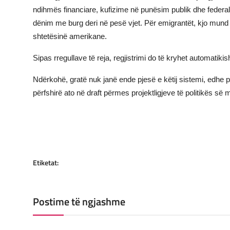
ndihmës financiare, kufizime në punësim publik dhe federal,
dënim me burg deri në pesë vjet. Për emigrantët, kjo mun
shtetësinë amerikane.
Sipas rregullave të reja, regjistrimi do të kryhet automati
Ndërkohë, gratë nuk janë ende pjesë e këtij sistemi, edhe pse
përfshirë ato në draft përmes projektligjeve të politikës së m
Etiketat:
Postime të ngjashme