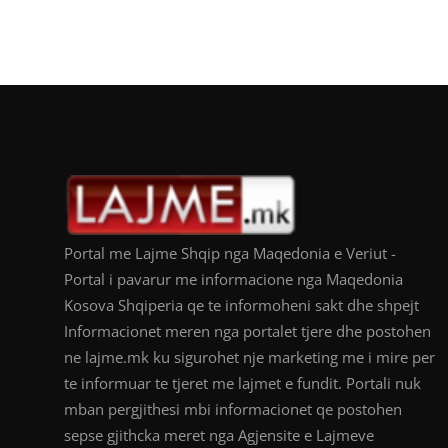
Portal me Lajme Shqip nga Maqedonia e Veriut -
Portal i pavarur me informacione nga Maqedonia
Kosova Shqiperia qe te informoheni sakt dhe shpejt
Informacionet meren nga portalet tjere dhe postohen
ne lajme.mk ku sigurohet nje marketing me i mire per
te informuar te tjeret me lajmet e fundit. Portali nuk
mban pergjithesi mbi informacionet qe postohen
sepse gjithcka meret nga Agjensite e Lajmeve