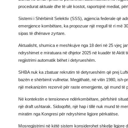
procedurat aktuale dhe të ulë kostot, raportojnë mediat, për
JETA
Sistemi i Shërbimit Selektiv (SSS), agjencia federale që ad
Gallery
emergjence kombëtare, ka propozuar një rregull të ri më 3
sipas të dhënave zyrtare.
Shqip
Aktualisht, shumica e meshkujve nga 18 deri në 25 vjeç janë
ndryshimet e miratuara në dhjetor 2025 në kuadër të Aktit të
regjistrimi automatik bëhet i detyrueshëm.
SHBA nuk ka zbatuar rekrutim të detyrueshëm që prej Luftës
bazën e shërbimit vullnetar. Megjithatë, në vitin 1980, ish-
një mekanizëm rezervë për raste emergjente, që mund të pë
Në kontekstin e tensioneve ndërkombëtare, përfshirë situat
një draft ushtarak. Sidoqoftë, një hap i tillë nuk mund të 
miratim nga Kongresi për ndryshime ligjore përkatëse.
Mosregjistrimi në këtë sistem konsiderohet shkelje ligjore 