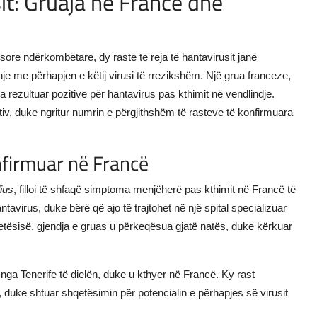
sit: Gruaja në Francë dhe
ësore ndërkombëtare, dy raste të reja të hantavirusit janë
je me përhapjen e këtij virusi të rrezikshëm. Një grua franceze,
ka rezultuar pozitive për hantavirus pas kthimit në vendlindje.
tiv, duke ngritur numrin e përgjithshëm të rasteve të konfirmuara
onfirmuar në Francë
ius
, filloi të shfaqë simptoma menjëherë pas kthimit në Francë të
ntavirus, duke bërë që ajo të trajtohet në një spital specializuar
etësisë, gjendja e gruas u përkeqësua gjatë natës, duke kërkuar
ga Tenerife të dielën, duke u kthyer në Francë. Ky rast
ë, duke shtuar shqetësimin për potencialin e përhapjes së virusit