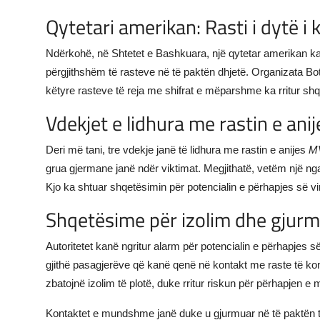
Qytetari amerikan: Rasti i dytë 
Ndërkohë, në Shtetet e Bashkuara, një qytetar amerikan ka 
përgjithshëm të rasteve në të paktën dhjetë. Organizata B
këtyre rasteve të reja me shifrat e mëparshme ka rritur shqe
Vdekjet e lidhura me rastin e anij
Deri më tani, tre vdekje janë të lidhura me rastin e anijes
M
grua gjermane janë ndër viktimat. Megjithatë, vetëm një nga
Kjo ka shtuar shqetësimin për potencialin e përhapjes së vi
Shqetësime për izolim dhe gjurm
Autoritetet kanë ngritur alarm për potencialin e përhapjes 
gjithë pasagjerëve që kanë qenë në kontakt me raste të konf
zbatojnë izolim të plotë, duke rritur riskun për përhapjen e 
Kontaktet e mundshme janë duke u gjurmuar në të paktën tre