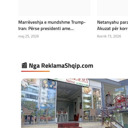
Marrëveshja e mundshme Trump-
Netanyahu para 
Iran: Përse presidenti ame...
Akuzat për korr
maj 25, 2026
Korrik 15, 2026
📰 Nga ReklamaShqip.com