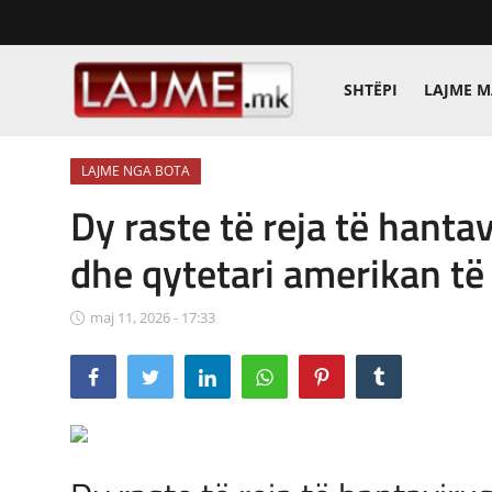
SHTËPI
LAJME 
Shtëpi
LAJME NGA BOTA
LAJME MAQEDONI
Dy raste të reja të hanta
SHQIPERI
dhe qytetari amerikan të 
KOSOVA
maj 11, 2026 - 17:33
LAJME NGA BOTA
SHOWBIZ
SPORT
SHENDETI