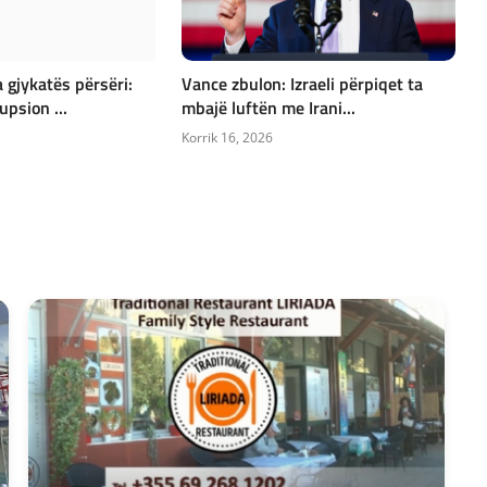
gjykatës përsëri:
Vance zbulon: Izraeli përpiqet ta
upsion ...
mbajë luftën me Irani...
Korrik 16, 2026