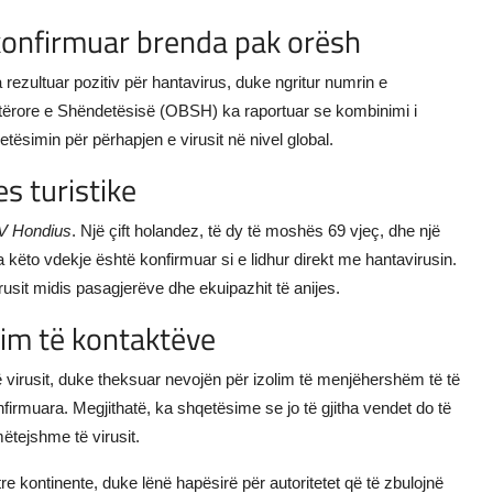
i konfirmuar brenda pak orësh
rezultuar pozitiv për hantavirus, duke ngritur numrin e
otërore e Shëndetësisë (OBSH) ka raportuar se kombinimi i
tësimin për përhapjen e virusit në nivel global.
es turistike
V Hondius
. Një çift holandez, të dy të moshës 69 vjeç, dhe një
 këto vdekje është konfirmuar si e lidhur direkt me hantavirusin.
rusit midis pasagjerëve dhe ekuipazhit të anijes.
im të kontaktëve
së virusit, duke theksuar nevojën për izolim të menjëhershëm të të
irmuara. Megjithatë, ka shqetësime se jo të gjitha vendet do të
mëtejshme të virusit.
 kontinente, duke lënë hapësirë për autoritetet që të zbulojnë