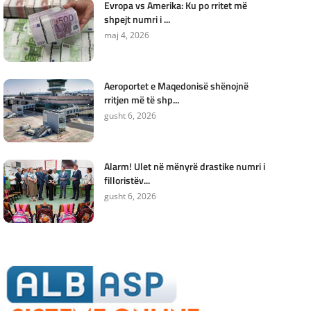
Evropa vs Amerika: Ku po rritet më
shpejt numri i ...
maj 4, 2026
Aeroportet e Maqedonisë shënojnë
rritjen më të shp...
gusht 6, 2026
Alarm! Ulet në mënyrë drastike numri i
filloristëv...
gusht 6, 2026