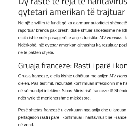
Dy raste të reja të hantaviru
qytetari amerikan të trajtuar
JETA
Gallery
Në një zhvillim të fundit që ka alarmuar autoritetet shëndet
raportuar brenda pak orësh, duke shtuar shqetësime në lidh
Shqip
e cila ishte ndër pasagjerët e anijes turistike
MV Hondius
, 
Ndërkohë, një qytetar amerikan gjithashtu ka rezultuar pozi
në të paktën dhjetë.
Gruaja franceze: Rasti i parë i k
Gruaja franceze, e cila kishte udhëtuar me anijen
MV Hond
dielën. Pas testimit, rezultatet konfirmuan infeksionin me ha
në sëmundjet infektive. Sipas Ministrisë franceze të Shënd
ndërhyrje të menjëhershme mjekësore.
Pesë shtetas francezë u evakuuan nga anija dhe u larguan n
përfaqëson rasti i parë i konfirmuar i hantavirusit në Franc
në vend.