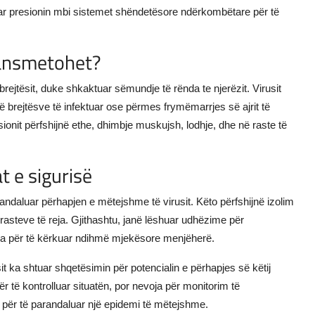
uar presionin mbi sistemet shëndetësore ndërkombëtare për të
ransmetohet?
rejtësit, duke shkaktuar sëmundje të rënda te njerëzit. Virusit
ë brejtësve të infektuar ose përmes frymëmarrjes së ajrit të
onit përfshijnë ethe, dhimbje muskujsh, lodhje, dhe në raste të
 e sigurisë
arandaluar përhapjen e mëtejshme të virusit. Këto përfshijnë izolim
rasteve të reja. Gjithashtu, janë lëshuar udhëzime për
ra për të kërkuar ndihmë mjekësore menjëherë.
usit ka shtuar shqetësimin për potencialin e përhapjes së këtij
për të kontrolluar situatën, por nevoja për monitorim të
ër të parandaluar një epidemi të mëtejshme.