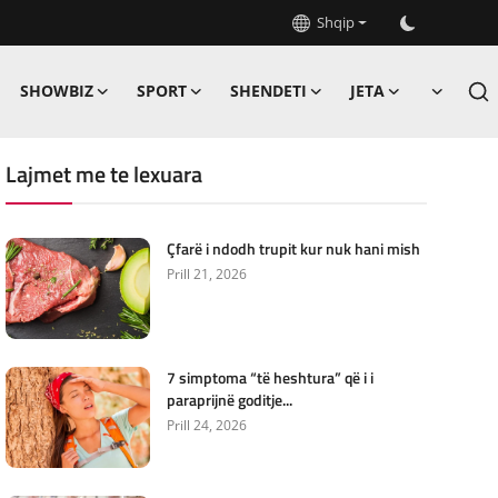
Shqip
SHOWBIZ
SPORT
SHENDETI
JETA
Lajmet me te lexuara
Çfarë i ndodh trupit kur nuk hani mish
Prill 21, 2026
7 simptoma “të heshtura” që i i
paraprijnë goditje...
Prill 24, 2026