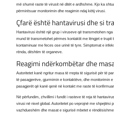
më shumë raste të virusit në ditët e ardhshme. Kjo ka sht
përmirësuar monitorimin dhe reagimin ndaj këtij virusi.
Çfarë është hantavirusi dhe si t
Hantavirusi është një grup i viruseve që transmetohen nga b
mund të transmetohet përmes kontaktit me lëngjet e trupit t
kontaminuar me feces ose urinë të tyre. Simptomat e infeksi
rënda, dështim të organeve.
Reagimi ndërkombëtar dhe masat
Autoritetet kanë ngritur masa të rrepta të sigurisë për të p
të pasagjerëve, gjurmimin e kontaktëve, dhe monitorimin e 
pasagjerët që kanë qenë në kontakt me raste të konfirmua
Në përfundim, zhvillimi i fundit i rasteve të reja të hantavir
virusi në nivel global. Autoritetet po veprojnë me shpejtësi 
vazhdueshëm dhe masat e sigurisë mbetet e rëndësishme p