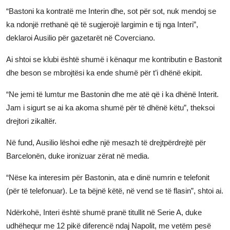
“Bastoni ka kontratë me Interin dhe, sot për sot, nuk mendoj se
ka ndonjë rrethanë që të sugjerojë largimin e tij nga Interi”,
deklaroi Ausilio për gazetarët në Coverciano.
Ai shtoi se klubi është shumë i kënaqur me kontributin e Bastonit
dhe beson se mbrojtësi ka ende shumë për t’i dhënë ekipit.
“Ne jemi të lumtur me Bastonin dhe me atë që i ka dhënë Interit.
Jam i sigurt se ai ka akoma shumë për të dhënë këtu”, theksoi
drejtori zikaltër.
Në fund, Ausilio lëshoi edhe një mesazh të drejtpërdrejtë për
Barcelonën, duke ironizuar zërat në media.
“Nëse ka interesim për Bastonin, ata e dinë numrin e telefonit
(për të telefonuar). Le ta bëjnë këtë, në vend se të flasin”, shtoi ai.
Ndërkohë, Interi është shumë pranë titullit në Serie A, duke
udhëhequr me 12 pikë diferencë ndaj Napolit, me vetëm pesë