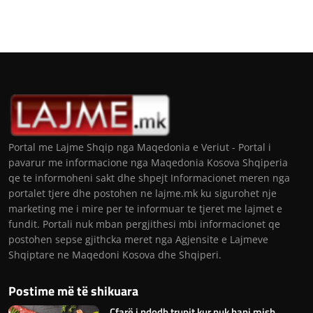
Portal me Lajme Shqip nga Maqedonia e Veriut - Portal i
pavarur me informacione nga Maqedonia Kosova Shqiperia
qe te informoheni sakt dhe shpejt Informacionet meren nga
portalet tjere dhe postohen ne lajme.mk ku sigurohet nje
marketing me i mire per te informuar te tjeret me lajmet e
fundit. Portali nuk mban pergjithesi mbi informacionet qe
postohen sepse gjithcka meret nga Agjensite e Lajmeve
Shqiptare ne Maqedoni Kosova dhe Shqiperi.
Postime më të shikuara
Çfarë i ndodh trupit kur nuk hani mish