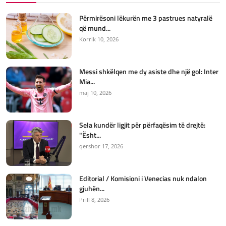
Përmirësoni lëkurën me 3 pastrues natyralë
që mund...
Korrik 10, 2026
Messi shkëlqen me dy asiste dhe një gol: Inter
Mia...
maj 10, 2026
Sela kundër ligjit për përfaqësim të drejtë:
"Ësht...
qershor 17, 2026
Editorial / Komisioni i Venecias nuk ndalon
gjuhën...
Prill 8, 2026