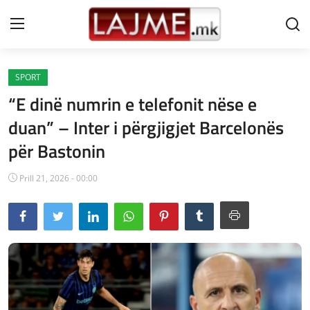
SPORT
Shtëpi
“E dinë numrin e telefonit nëse e
LAJME MAQEDONI
duan” – Inter i përgjigjet Barcelonës
për Bastonin
SHQIPERI
KOSOVA
Prill 21, 2026 - 00:00
LAJME NGA BOTA
SHOWBIZ
SPORT
SHENDETI