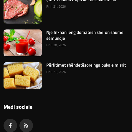
Prill 21, 2026
Një filxhan lëng domatesh shëron shumë
sëmundje
Prill 20, 2026
Përfitimet shëndetësore nga buka e misrit
Prill 21, 2026
Medi sociale