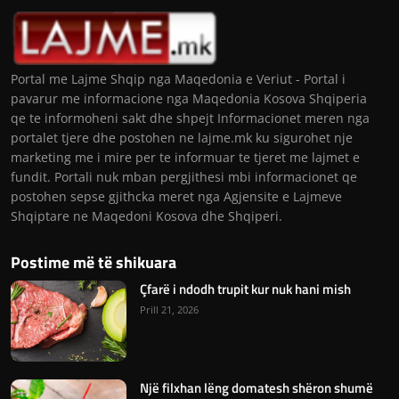
Portal me Lajme Shqip nga Maqedonia e Veriut - Portal i
pavarur me informacione nga Maqedonia Kosova Shqiperia
qe te informoheni sakt dhe shpejt Informacionet meren nga
portalet tjere dhe postohen ne lajme.mk ku sigurohet nje
marketing me i mire per te informuar te tjeret me lajmet e
fundit. Portali nuk mban pergjithesi mbi informacionet qe
postohen sepse gjithcka meret nga Agjensite e Lajmeve
Shqiptare ne Maqedoni Kosova dhe Shqiperi.
Postime më të shikuara
Çfarë i ndodh trupit kur nuk hani mish
Prill 21, 2026
Një filxhan lëng domatesh shëron shumë