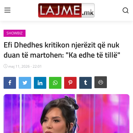
SHOWBIZ
Shtëpi
Efi Dhedhes kritikon njerëzit që nuk
LAJME MAQEDONI
duan të martohen: "Ka edhe të tillë"
SHQIPERI
maj 11, 2026 - 22:01
KOSOVA
LAJME NGA BOTA
SHOWBIZ
SPORT
SHENDETI