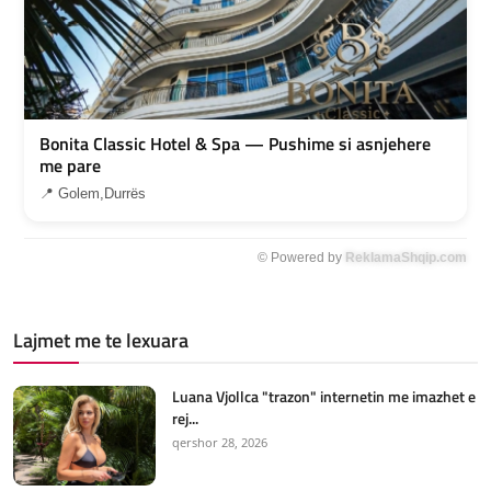
Bonita Classic Hotel & Spa — Pushime si asnjehere
me pare
📍 Golem,Durrës
© Powered by
ReklamaShqip.com
Lajmet me te lexuara
Luana Vjollca "trazon" internetin me imazhet e
rej...
qershor 28, 2026