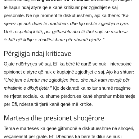
të hapur ndaj atyre që e kanë kritikuar për zgjedhjet e saj
personale. Në një moment të diskutueshëm, ajo ka thënë:
“Ka
njerëz që nuk duan të martohen, dhe kjo është zgjedhja e tyre.
Unë respektoj këtë, por gjithashtu dua të theksojë se martesa
është një lidhje e rëndësishme për shumë njerëz.”
Përgjigja ndaj kriticave
Gjatë ndërhyrjes së saj, Efi ka bërë të qartë se nuk i interesojnë
opinionet e atyre që nuk e kuptojnë zgjedhjet e saj. Ajo ka shtuar:
“Unë jam e lumtur me zgjedhjen time, dhe nuk kam nevojë për
miratimin e dikujt tjetër.”
Kjo deklaratë ka nxitur shumë reagime
në rrjetet sociale, ku shumë përdorues kanë shprehur mbështetje
për Efi, ndërsa të tjerë kanë qenë më kritike.
Martesa dhe presionet shoqërore
Tema e martesës ka qenë gjithmonë e diskutueshme në shoqëri,
veçanërisht për gratë. Efi Dhedhes ka bërë të ditur se nuk i