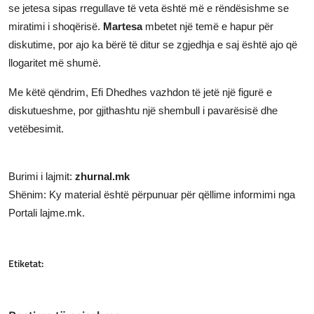
se jetesa sipas rregullave të veta është më e rëndësishme se
miratimi i shoqërisë.
Martesa
mbetet një temë e hapur për
diskutime, por ajo ka bërë të ditur se zgjedhja e saj është ajo që
llogaritet më shumë.
Me këtë qëndrim, Efi Dhedhes vazhdon të jetë një figurë e
diskutueshme, por gjithashtu një shembull i pavarësisë dhe
vetëbesimit.
Burimi i lajmit:
zhurnal.mk
Shënim: Ky material është përpunuar për qëllime informimi nga
Portali lajme.mk.
Etiketat: