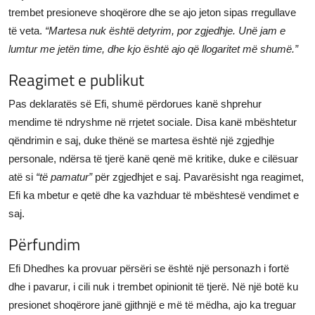
trembet presioneve shoqërore dhe se ajo jeton sipas rregullave
të veta.
“Martesa nuk është detyrim, por zgjedhje. Unë jam e
lumtur me jetën time, dhe kjo është ajo që llogaritet më shumë.”
Reagimet e publikut
Pas deklaratës së Efi, shumë përdorues kanë shprehur
mendime të ndryshme në rrjetet sociale. Disa kanë mbështetur
qëndrimin e saj, duke thënë se martesa është një zgjedhje
personale, ndërsa të tjerë kanë qenë më kritike, duke e cilësuar
atë si
“të pamatur”
për zgjedhjet e saj. Pavarësisht nga reagimet,
Efi ka mbetur e qetë dhe ka vazhduar të mbështesë vendimet e
saj.
Përfundim
Efi Dhedhes ka provuar përsëri se është një personazh i fortë
dhe i pavarur, i cili nuk i trembet opinionit të tjerë. Në një botë ku
presionet shoqërore janë gjithnjë e më të mëdha, ajo ka treguar