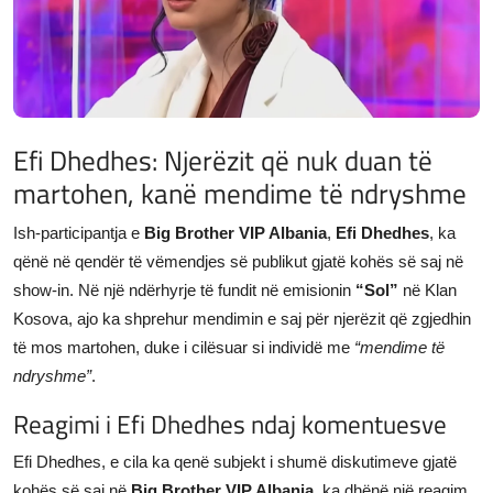
JETA
Gallery
Shqip
Efi Dhedhes: Njerëzit që nuk duan të
martohen, kanë mendime të ndryshme
Ish-participantja e
Big Brother VIP Albania
,
Efi Dhedhes
, ka
qënë në qendër të vëmendjes së publikut gjatë kohës së saj në
show-in. Në një ndërhyrje të fundit në emisionin
“Sol”
në Klan
Kosova, ajo ka shprehur mendimin e saj për njerëzit që zgjedhin
të mos martohen, duke i cilësuar si individë me
“mendime të
ndryshme”
.
Reagimi i Efi Dhedhes ndaj komentuesve
Efi Dhedhes, e cila ka qenë subjekt i shumë diskutimeve gjatë
kohës së saj në
Big Brother VIP Albania
, ka dhënë një reagim