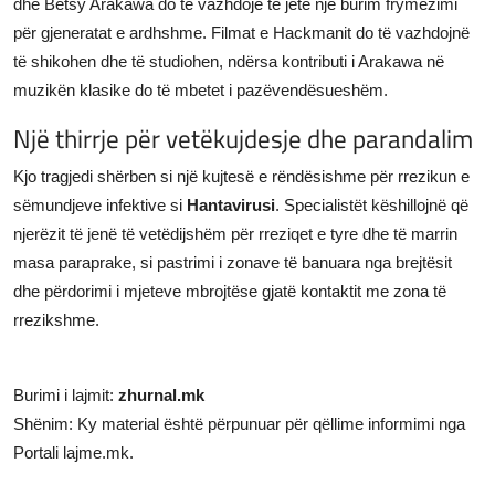
dhe Betsy Arakawa do të vazhdojë të jetë një burim frymëzimi
për gjeneratat e ardhshme. Filmat e Hackmanit do të vazhdojnë
të shikohen dhe të studiohen, ndërsa kontributi i Arakawa në
muzikën klasike do të mbetet i pazëvendësueshëm.
Një thirrje për vetëkujdesje dhe parandalim
Kjo tragjedi shërben si një kujtesë e rëndësishme për rrezikun e
sëmundjeve infektive si
Hantavirusi
. Specialistët këshillojnë që
njerëzit të jenë të vetëdijshëm për rreziqet e tyre dhe të marrin
masa paraprake, si pastrimi i zonave të banuara nga brejtësit
dhe përdorimi i mjeteve mbrojtëse gjatë kontaktit me zona të
rrezikshme.
Burimi i lajmit:
zhurnal.mk
Shënim: Ky material është përpunuar për qëllime informimi nga
Portali lajme.mk.