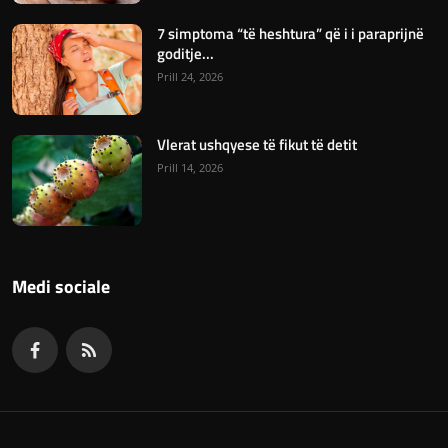
7 simptoma “të heshtura” që i i paraprijnë
goditje...
Prill 24, 2026
Vlerat ushqyese të fikut të detit
Prill 14, 2026
Medi sociale