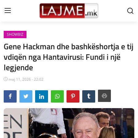
SHOWBIZ
Shtëpi
Gene Hackman dhe bashkëshortja e tij
LAJME MAQEDONI
vdiqën nga Hantavirusi: Fundi i një
legjende
SHQIPERI
KOSOVA
maj 11, 2026 - 22:02
LAJME NGA BOTA
SHOWBIZ
SPORT
SHENDETI