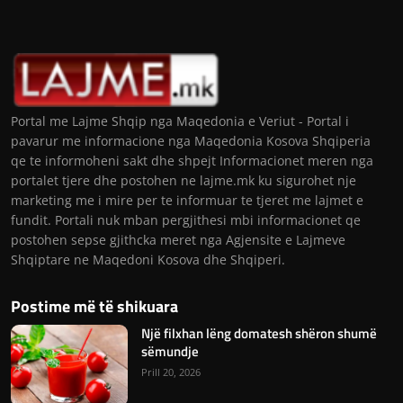
Portal me Lajme Shqip nga Maqedonia e Veriut - Portal i
pavarur me informacione nga Maqedonia Kosova Shqiperia
qe te informoheni sakt dhe shpejt Informacionet meren nga
portalet tjere dhe postohen ne lajme.mk ku sigurohet nje
marketing me i mire per te informuar te tjeret me lajmet e
fundit. Portali nuk mban pergjithesi mbi informacionet qe
postohen sepse gjithcka meret nga Agjensite e Lajmeve
Shqiptare ne Maqedoni Kosova dhe Shqiperi.
Postime më të shikuara
Një filxhan lëng domatesh shëron shumë
sëmundje
Prill 20, 2026