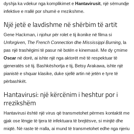
dyshja ka vdekur nga komplikimet e
Hantavirusit
, një sëmundje
infektive e rrallë por shumë e rrezikshme.
Një jetë e lavdishme në shërbim të artit
Gene Hackman, i njohur për rolet e tij ikonike në filma si
Unforgiven
,
The French Connection
dhe
Mississippi Burning
, la
pas një trashëgimi të pasur në botën e kinemasë. Me dy çmime
Oscar
në dorë, ai ishte një nga aktorët më të respektuar të
gjeneratës së tij. Bashkëshortja e tij, Betsy Arakawa, ishte një
pianistë e shquar klasike, duke sjellë artin në jetën e tyre të
përbashkët.
Hantavirusi: një kërcënim i heshtur por i
rrezikshëm
Hantavirusi është një virus që transmetohet përmes kontaktit me
gjak ose lëngje të tjera të infektuara të brejtësve, si minjtë dhe
miqtë. Në raste të rralla, ai mund të transmetohet edhe nga njeriu