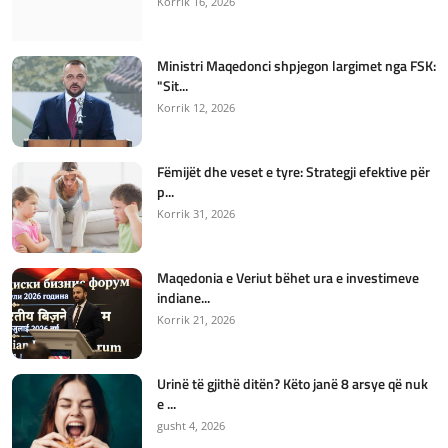
Korrik 16, 2026
Ministri Maqedonci shpjegon largimet nga FSK:
"Sit...
Korrik 12, 2026
Fëmijët dhe veset e tyre: Strategji efektive për
p...
Korrik 31, 2026
Maqedonia e Veriut bëhet ura e investimeve
indiane...
Korrik 21, 2026
Urinë të gjithë ditën? Këto janë 8 arsye që nuk
e ...
gusht 4, 2026