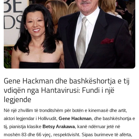
JETA
Gallery
Shqip
Gene Hackman dhe bashkëshortja e tij
vdiqën nga Hantavirusi: Fundi i një
legjende
Në një zhvillim të tronditshëm për botën e kinemasë dhe artit,
aktori legjendar i Hollivudit,
Gene Hackman
, dhe bashkëshortja e
tij, pianistja klasike
Betsy Arakawa
, kanë ndërruar jetë në
moshën 83 dhe 66 vjeç, respektivisht. Sipas burimeve të afërta,