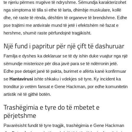
te njeriu përmes rrugëve të ndryshme. Sëmundja karakterizohet
nga simptoma të tilla si ethe të larta, dhimbje muskulare, kollë
dhe, në raste të rënda, dështim të organeve të brendshme. Edhe
pse trajtimi me antivirale mund të jetë i efektshëm në fazat e
hershme, shumë raste përfundojnë tragjikisht.
Një fund i papritur për një çift të dashuruar
Familja e dyshes ka deklaruar se të dy ishin duke vuajtur nga një
sëmundje misterioze për disa javë para se të ndërronin jetë.
Edhe pse detajet janë të pakta, burimet e afërta kanë konfirmuar
se
Hantavirusi
ishte shkaku i vdekjes së tyre. Ky incident ka
tronditur jo vetëm fansat e Gene Hackman, por edhe komunitetin
artistik në të gjithë botën.
Trashëgimia e tyre do të mbetet e
përjetshme
Pavarësisht fundit të tyre tragjik, trashëgimia e Gene Hackman