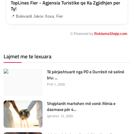
TopLines Fier - Agjensia Turistike qe Ka Zgjidhjen per
Ty!
📍 Bulevardi Jakov Xoxa, Fier
© Powered by
ReklamaShqip.com
Lajmet me te lexuara
Të përjashtuarit nga PD e Durrësit në selinë
blu: ...
Prill 1, 2026
Shqiptarët martohen më vonë: Rënia e
dasmave për 4...
qershor 12, 2026