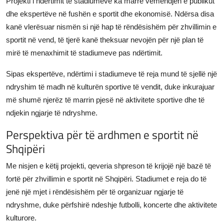
Projekti i ndërtimit të stadiumeve ka marrë vëmendjen e publikut
dhe ekspertëve në fushën e sportit dhe ekonomisë. Ndërsa disa
kanë vlerësuar nismën si një hap të rëndësishëm për zhvillimin e
sportit në vend, të tjerë kanë theksuar nevojën për një plan të
mirë të menaxhimit të stadiumeve pas ndërtimit.
Sipas ekspertëve, ndërtimi i stadiumeve të reja mund të sjellë një
ndryshim të madh në kulturën sportive të vendit, duke inkurajuar
më shumë njerëz të marrin pjesë në aktivitete sportive dhe të
ndjekin ngjarje të ndryshme.
Perspektiva për të ardhmen e sportit në
Shqipëri
Me nisjen e këtij projekti, qeveria shpreson të krijojë një bazë të
fortë për zhvillimin e sportit në Shqipëri. Stadiumet e reja do të
jenë një mjet i rëndësishëm për të organizuar ngjarje të
ndryshme, duke përfshirë ndeshje futbolli, koncerte dhe aktivitete
kulturore.