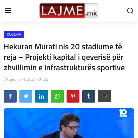
KOSOVA
Shtëpi
Hekuran Murati nis 20 stadiume të
LAJME MAQEDONI
reja – Projekti kapital i qeverisë për
zhvillimin e infrastrukturës sportive
SHQIPERI
KOSOVA
qershor 4, 2026 - 01:32
LAJME NGA BOTA
SHOWBIZ
SPORT
SHENDETI