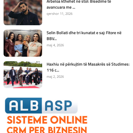
Arbeloa kthehet në stol: Bisedime të
avancuara me ...
qershor 11, 2026
Selin Bollati dhe tri kunatat e saj: Fitore në
BBV...
maj 4, 2026
Haxhiu në përkujtim të Masakrës së Studimes:
116 c...
maj 2, 2026