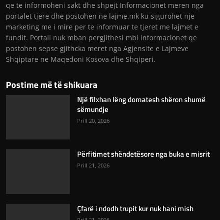
qe te informoheni sakt dhe shpejt Informacionet meren nga
portalet tjere dhe postohen ne lajme.mk ku sigurohet nje
marketing me i mire per te informuar te tjeret me lajmet e
fundit. Portali nuk mban pergjithesi mbi informacionet qe
postohen sepse gjithcka meret nga Agjensite e Lajmeve
Shqiptare ne Maqedoni Kosova dhe Shqiperi.
Postime më të shikuara
Një filxhan lëng domatesh shëron shumë
sëmundje
Prill 20, 2026
Përfitimet shëndetësore nga buka e misrit
Prill 21, 2026
Çfarë i ndodh trupit kur nuk hani mish
Prill 21, 2026