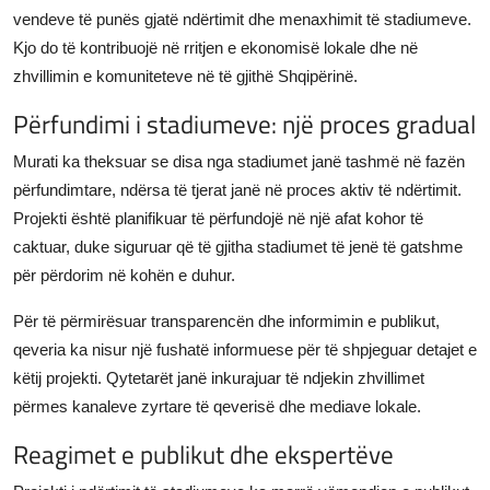
vendeve të punës gjatë ndërtimit dhe menaxhimit të stadiumeve.
Kjo do të kontribuojë në rritjen e ekonomisë lokale dhe në
zhvillimin e komuniteteve në të gjithë Shqipërinë.
Përfundimi i stadiumeve: një proces gradual
Murati ka theksuar se disa nga stadiumet janë tashmë në fazën
përfundimtare, ndërsa të tjerat janë në proces aktiv të ndërtimit.
Projekti është planifikuar të përfundojë në një afat kohor të
caktuar, duke siguruar që të gjitha stadiumet të jenë të gatshme
për përdorim në kohën e duhur.
Për të përmirësuar transparencën dhe informimin e publikut,
qeveria ka nisur një fushatë informuese për të shpjeguar detajet e
këtij projekti. Qytetarët janë inkurajuar të ndjekin zhvillimet
përmes kanaleve zyrtare të qeverisë dhe mediave lokale.
Reagimet e publikut dhe ekspertëve