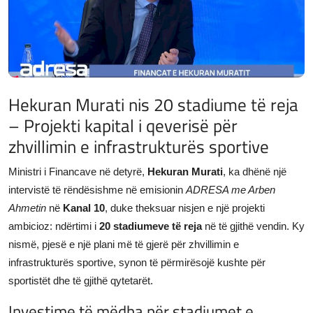
JETA
Gallery
Shqip
Hekuran Murati nis 20 stadiume të reja
– Projekti kapital i qeverisë për
zhvillimin e infrastrukturës sportive
Ministri i Financave në detyrë,
Hekuran Murati
, ka dhënë një
intervistë të rëndësishme në emisionin
ADRESA me Arben
Ahmetin
në
Kanal 10
, duke theksuar nisjen e një projekti
ambicioz: ndërtimi i
20 stadiumeve të reja
në të gjithë vendin. Ky
nismë, pjesë e një plani më të gjerë për zhvillimin e
infrastrukturës sportive, synon të përmirësojë kushte për
sportistët dhe të gjithë qytetarët.
Investime të mëdha për stadiumet e