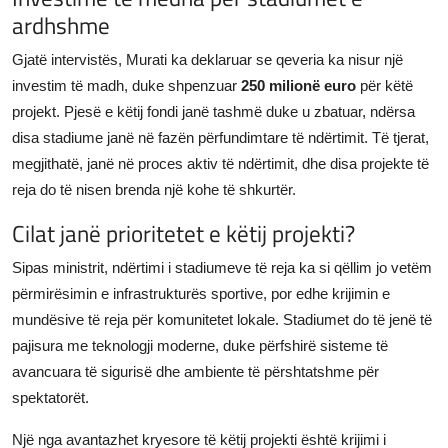
ardhshme
Gjatë intervistës, Murati ka deklaruar se qeveria ka nisur një
investim të madh, duke shpenzuar
250 milionë euro
për këtë
projekt. Pjesë e këtij fondi janë tashmë duke u zbatuar, ndërsa
disa stadiume janë në fazën përfundimtare të ndërtimit. Të tjerat,
megjithatë, janë në proces aktiv të ndërtimit, dhe disa projekte të
reja do të nisen brenda një kohe të shkurtër.
Cilat janë prioritetet e këtij projekti?
Sipas ministrit, ndërtimi i stadiumeve të reja ka si qëllim jo vetëm
përmirësimin e infrastrukturës sportive, por edhe krijimin e
mundësive të reja për komunitetet lokale. Stadiumet do të jenë të
pajisura me teknologji moderne, duke përfshirë sisteme të
avancuara të sigurisë dhe ambiente të përshtatshme për
spektatorët.
Një nga avantazhet kryesore të këtij projekti është krijimi i