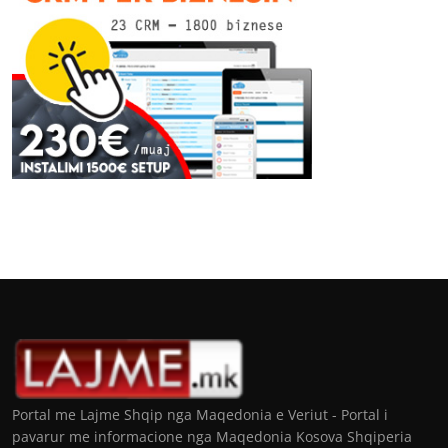
Portal me Lajme Shqip nga Maqedonia e Veriut - Portal i
pavarur me informacione nga Maqedonia Kosova Shqiperia