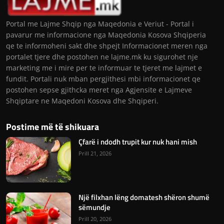
Portal me Lajme Shqip nga Maqedonia e Veriut - Portal i
pavarur me informacione nga Maqedonia Kosova Shqiperia
qe te informoheni sakt dhe shpejt Informacionet meren nga
portalet tjere dhe postohen ne lajme.mk ku sigurohet nje
marketing me i mire per te informuar te tjeret me lajmet e
fundit. Portali nuk mban pergjithesi mbi informacionet qe
postohen sepse gjithcka meret nga Agjensite e Lajmeve
Shqiptare ne Maqedoni Kosova dhe Shqiperi.
Postime më të shikuara
Çfarë i ndodh trupit kur nuk hani mish
Prill 21, 2026
Një filxhan lëng domatesh shëron shumë
sëmundje
Prill 20, 2026