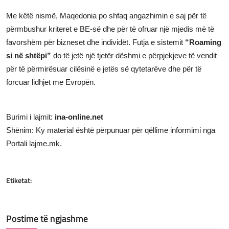
Me këtë nismë, Maqedonia po shfaq angazhimin e saj për të
përmbushur kriteret e BE-së dhe për të ofruar një mjedis më të
favorshëm për bizneset dhe individët. Futja e sistemit
“Roaming
si në shtëpi”
do të jetë një tjetër dëshmi e përpjekjeve të vendit
për të përmirësuar cilësinë e jetës së qytetarëve dhe për të
forcuar lidhjet me Evropën.
Burimi i lajmit:
ina-online.net
Shënim: Ky material është përpunuar për qëllime informimi nga
Portali lajme.mk.
Etiketat:
Postime të ngjashme