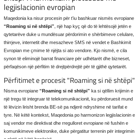
legjislacionin evropian
JETA
Maqedonia ka nisur procesin për t’iu bashkuar nismës evropiane
Gallery
“Roaming si në shtëpi”
, një hap kyç që do të lehtësojë jetën e
qytetarëve duke u mundësuar përdorimin e shërbimeve celulare,
Shqip
thirrjeve, internetit dhe mesazheve SMS në vendet e Bashkimit
Evropian me çmime të njëjta si ato vendore. Kjo nismë, e cila
synon të eliminojë barrat financiare për udhëtarët dhe bizneset,
përfaqëson një përfitim të drejtpërdrejtë për të gjithë qytetarët.
Përfitimet e procesit "Roaming si në shtëpi"
Nisma evropiane
“Roaming si në shtëpi”
ka si qëllim krijimin e
një tregu të integruar të telekomunikacionit, ku përdoruesit mund
të lëvizin lirisht brenda BE-së pa ndjerë ndryshime në tarifat e
tyre. Në këtë kontekst, Maqedonia po harmonizon legjislacionin e
saj vendor me direktivat dhe rregulloret evropiane në fushën e
komunikimeve elektronike, duke përgatitur terrenin për integrimin