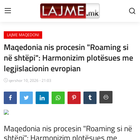
LAJME MAQEDONI
Shtëpi
Maqedonia nis procesin "Roaming si
LAJME MAQEDONI
në shtëpi": Harmonizim plotësues me
legjislacionin evropian
SHQIPERI
KOSOVA
qershor 10, 2026 - 21:03
LAJME NGA BOTA
SHOWBIZ
SPORT
Maqedonia nis procesin "Roaming si në
shtëpi": Harmonizim plotësues me
SHENDETI