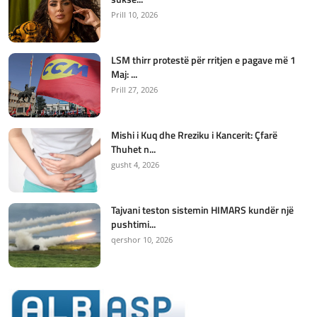
Prill 10, 2026
LSM thirr protestë për rritjen e pagave më 1
Maj: ...
Prill 27, 2026
Mishi i Kuq dhe Rreziku i Kancerit: Çfarë
Thuhet n...
gusht 4, 2026
Tajvani teston sistemin HIMARS kundër një
pushtimi...
qershor 10, 2026