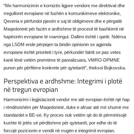
“Me harmonizimin e kornizës ligjore vendore me direktivat dhe
rregulloret evropiane në fushën e komunikimeve elektronike,
Qeveria e përfundoi pjesën e saj të obligimeve dhe e përgatiti
Maqedoninë për fazën e ardhshme të procesit të bashkimit në
hapësirën evropiane të roamingut. Dallimi është i qartë. Ndërsa
nga LSDM ende përpiqen ta bindin opinionin se agjenda
evropiane është prioriteti i tyre, përkundër faktit se pas vetes
kanë lënë vetëm premtime të parealizuara, VMRO-DPMNE
punon për përfitime konkrete për qytetarët”, theksoi Bojkovska.
Perspektiva e ardhshme: Integrimi i plotë
në tregun evropian
Harmonizimi i legjislacionit vendor me atë evropian është një hap
i rëndësishëm për Maqedoninë, duke e afruar atë më shumë me
standardet e BE-së. Ky proces nuk vetëm që do të përmirësojë
kushte të jetës së përditshme për qytetarët, por edhe do të
forcojë pozicionin e vendit në rrugën e integrimit evropian.