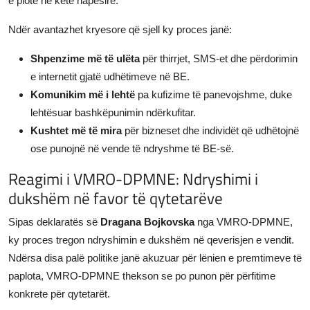
e plotë në këtë hapësirë.
Ndër avantazhet kryesore që sjell ky proces janë:
Shpenzime më të ulëta
për thirrjet, SMS-et dhe përdorimin
e internetit gjatë udhëtimeve në BE.
Komunikim më i lehtë
pa kufizime të panevojshme, duke
lehtësuar bashkëpunimin ndërkufitar.
Kushtet më të mira
për bizneset dhe individët që udhëtojnë
ose punojnë në vende të ndryshme të BE-së.
Reagimi i VMRO-DPMNE: Ndryshimi i
dukshëm në favor të qytetarëve
Sipas deklaratës së
Dragana Bojkovska
nga VMRO-DPMNE,
ky proces tregon ndryshimin e dukshëm në qeverisjen e vendit.
Ndërsa disa palë politike janë akuzuar për lënien e premtimeve të
paplota, VMRO-DPMNE thekson se po punon për përfitime
konkrete për qytetarët.