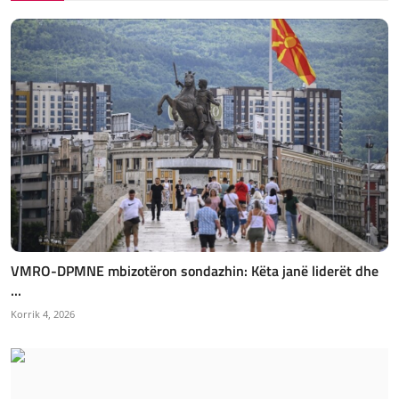
VMRO-DPMNE mbizotëron sondazhin: Këta janë liderët dhe
...
Korrik 4, 2026