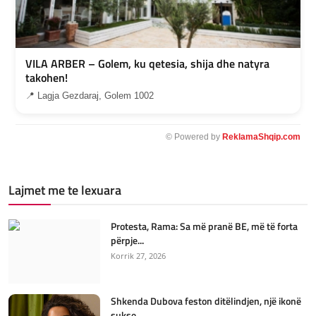
VILA ARBER – Golem, ku qetesia, shija dhe natyra
takohen!
📍 Lagja Gezdaraj, Golem 1002
© Powered by
ReklamaShqip.com
Lajmet me te lexuara
Protesta, Rama: Sa më pranë BE, më të forta
përpje...
Korrik 27, 2026
Shkenda Dubova feston ditëlindjen, një ikonë
sukse...