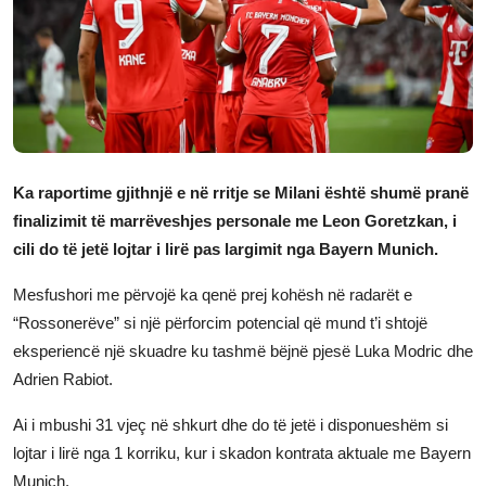
JETA
Gallery
Shqip
Ka raportime gjithnjë e në rritje se Milani është shumë pranë
finalizimit të marrëveshjes personale me Leon Goretzkan, i
cili do të jetë lojtar i lirë pas largimit nga Bayern Munich.
Mesfushori me përvojë ka qenë prej kohësh në radarët e
“Rossonerëve” si një përforcim potencial që mund t’i shtojë
eksperiencë një skuadre ku tashmë bëjnë pjesë Luka Modric dhe
Adrien Rabiot.
Ai i mbushi 31 vjeç në shkurt dhe do të jetë i disponueshëm si
lojtar i lirë nga 1 korriku, kur i skadon kontrata aktuale me Bayern
Munich.