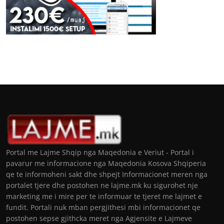
Portal me Lajme Shqip nga Maqedonia e Veriut - Portal i
pavarur me informacione nga Maqedonia Kosova Shqiperia
qe te informoheni sakt dhe shpejt Informacionet meren nga
portalet tjere dhe postohen ne lajme.mk ku sigurohet nje
marketing me i mire per te informuar te tjeret me lajmet e
fundit. Portali nuk mban pergjithesi mbi informacionet qe
postohen sepse gjithcka meret nga Agjensite e Lajmeve