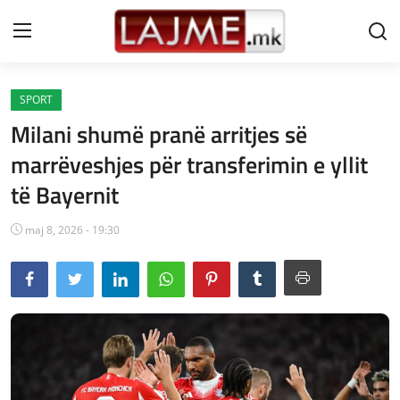
SPORT
Shtëpi
Milani shumë pranë arritjes së
LAJME MAQEDONI
marrëveshjes për transferimin e yllit
të Bayernit
SHQIPERI
KOSOVA
maj 8, 2026 - 19:30
LAJME NGA BOTA
SHOWBIZ
SPORT
SHENDETI