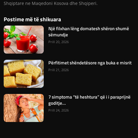
Shqiptare ne Maqedoni Kosova dhe Shqiperi.
Postime më të shikuara
Një filxhan lëng domatesh shëron shumë
sëmundje
Prill 20, 2026
Përfitimet shëndetësore nga buka e misrit
Prill 21, 2026
7 simptoma “të heshtura” që i i paraprijnë
goditje...
Prill 24, 2026