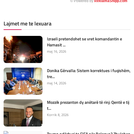
© Powered by
ReklamaShqip.com
Lajmet me te lexuara
Izraeli pretendohet se vret komandantin e
Hamasit ...
maj 16, 2026
Donika Gërvalla: Sistem korrektues i fuqishëm,
tre...
maj 14, 2026
Mozzik prezanton dy anëtarë të rinj: Qentë e tij
t...
Korrik 8, 2026
Trump ndërhyri te FIFA për Balogun? Zbulohen