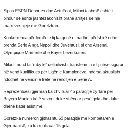
Sipas ESPN Deportes dhe ActuFoot, Milani tashmë është i
bindur se është jashtëzakonisht pranë arritjes së një
marrëveshjeje me Goretzkan.
Konkurrenca për firmën e tij ka qenë e madhe, përfshirë edhe
brenda Serie A nga Napoli dhe Juventusi, si dhe Arsenal,
Olympique Marseille dhe Bayer Leverkusen.
Milani mund ta “mbyllë” definitivisht transferimin e tij nëse siguron
një vend kualifikues për Ligën e Kampionëve, ndërsa aktualisht
ndodhet në vendin e tretë në renditjen e Serie A.
Reprezentuesi gjerman ka zhvilluar 45 paraqitje zyrtare për
Bayern Munich këtë sezon, duke shënuar pesë gola dhe duke
dhënë katër asistime.
Goretzka numëron gjithashtu 69 paraqitje me kombëtaren e
Gjermanisë, ku ka realizuar 15 gola.