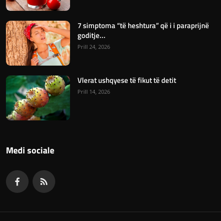
7 simptoma “të heshtura” që i i paraprijnë
goditje...
Prill 24, 2026
Vlerat ushqyese të fikut të detit
Prill 14, 2026
Medi sociale