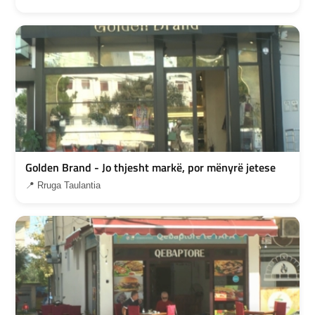
Golden Brand - Jo thjesht markë, por mënyrë jetese
📍 Rruga Taulantia