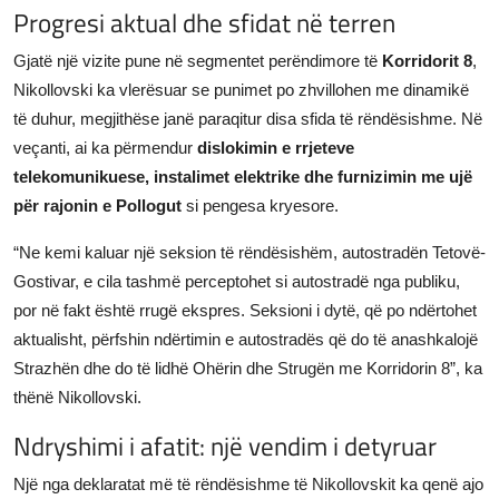
Progresi aktual dhe sfidat në terren
Gjatë një vizite pune në segmentet perëndimore të
Korridorit 8
,
Nikollovski ka vlerësuar se punimet po zhvillohen me dinamikë
të duhur, megjithëse janë paraqitur disa sfida të rëndësishme. Në
veçanti, ai ka përmendur
dislokimin e rrjeteve
telekomunikuese, instalimet elektrike dhe furnizimin me ujë
për rajonin e Pollogut
si pengesa kryesore.
“Ne kemi kaluar një seksion të rëndësishëm, autostradën Tetovë-
Gostivar, e cila tashmë perceptohet si autostradë nga publiku,
por në fakt është rrugë ekspres. Seksioni i dytë, që po ndërtohet
aktualisht, përfshin ndërtimin e autostradës që do të anashkalojë
Strazhën dhe do të lidhë Ohërin dhe Strugën me Korridorin 8”, ka
thënë Nikollovski.
Ndryshimi i afatit: një vendim i detyruar
Një nga deklaratat më të rëndësishme të Nikollovskit ka qenë ajo