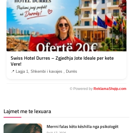
Swiss Hotel Durres – Zgjedhja Jote Ideale per kete
Vere!
📍 Lagja 1, Shkembi i kavajes , Durrës
© Powered by
ReklamaShqip.com
Lajmet me te lexuara
Merrni falas këto këshilla nga psikologët
Prill 17, 2026