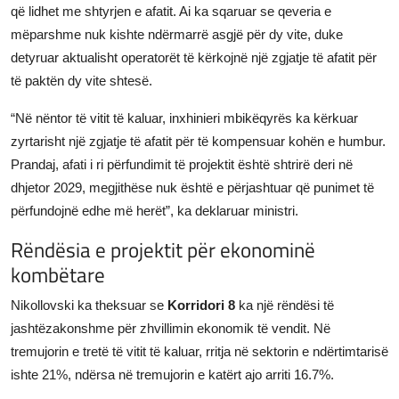
që lidhet me shtyrjen e afatit. Ai ka sqaruar se qeveria e
mëparshme nuk kishte ndërmarrë asgjë për dy vite, duke
detyruar aktualisht operatorët të kërkojnë një zgjatje të afatit për
të paktën dy vite shtesë.
“Në nëntor të vitit të kaluar, inxhinieri mbikëqyrës ka kërkuar
zyrtarisht një zgjatje të afatit për të kompensuar kohën e humbur.
Prandaj, afati i ri përfundimit të projektit është shtrirë deri në
dhjetor 2029, megjithëse nuk është e përjashtuar që punimet të
përfundojnë edhe më herët”, ka deklaruar ministri.
Rëndësia e projektit për ekonominë
kombëtare
Nikollovski ka theksuar se
Korridori 8
ka një rëndësi të
jashtëzakonshme për zhvillimin ekonomik të vendit. Në
tremujorin e tretë të vitit të kaluar, rritja në sektorin e ndërtimtarisë
ishte 21%, ndërsa në tremujorin e katërt ajo arriti 16.7%.