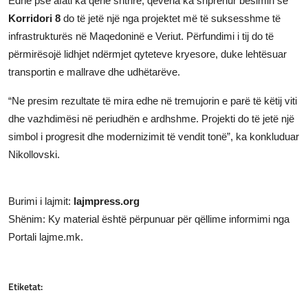
Edhe pse afati ka qenë shtrirë, qeveria ka shprehur besimin se
Korridori 8
do të jetë një nga projektet më të suksesshme të
infrastrukturës në Maqedoninë e Veriut. Përfundimi i tij do të
përmirësojë lidhjet ndërmjet qyteteve kryesore, duke lehtësuar
transportin e mallrave dhe udhëtarëve.
“Ne presim rezultate të mira edhe në tremujorin e parë të këtij viti
dhe vazhdimësi në periudhën e ardhshme. Projekti do të jetë një
simbol i progresit dhe modernizimit të vendit tonë”, ka konkluduar
Nikollovski.
Burimi i lajmit:
lajmpress.org
Shënim: Ky material është përpunuar për qëllime informimi nga
Portali lajme.mk.
Etiketat: