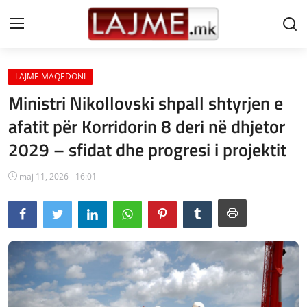
LAJME MAQEDONI
Shtëpi
Ministri Nikollovski shpall shtyrjen e
LAJME MAQEDONI
afatit për Korridorin 8 deri në dhjetor
2029 – sfidat dhe progresi i projektit
SHQIPERI
KOSOVA
maj 11, 2026 - 16:01
LAJME NGA BOTA
SHOWBIZ
SPORT
SHENDETI