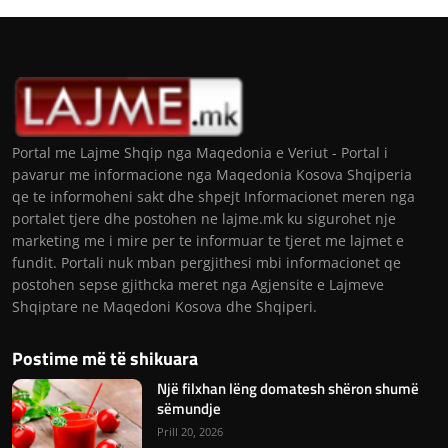
Portal me Lajme Shqip nga Maqedonia e Veriut - Portal i
pavarur me informacione nga Maqedonia Kosova Shqiperia
qe te informoheni sakt dhe shpejt Informacionet meren nga
portalet tjere dhe postohen ne lajme.mk ku sigurohet nje
marketing me i mire per te informuar te tjeret me lajmet e
fundit. Portali nuk mban pergjithesi mbi informacionet qe
postohen sepse gjithcka meret nga Agjensite e Lajmeve
Shqiptare ne Maqedoni Kosova dhe Shqiperi.
Postime më të shikuara
Një filxhan lëng domatesh shëron shumë
sëmundje
Prill 20, 2026