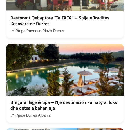
Restorant Qebaptore “Te TAFA” – Shija e Tradites
Kosovare ne Durres
📍 Rruga Pavarsia Plazh Durres
Bregu Village & Spa – Nje destinacion ku natyra, luksi
dhe qetesia behen nje
📍 Pjezë Durrës Albania