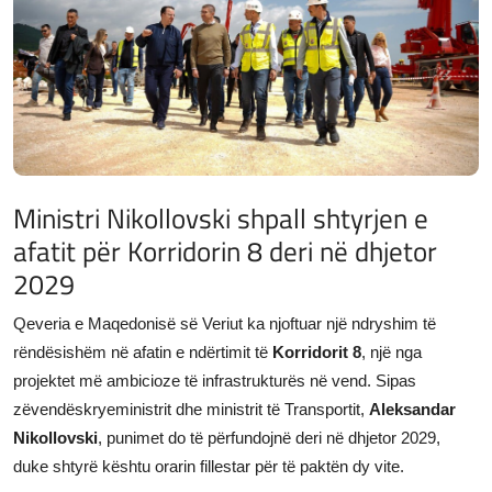
JETA
Gallery
Shqip
Ministri Nikollovski shpall shtyrjen e
afatit për Korridorin 8 deri në dhjetor
2029
Qeveria e Maqedonisë së Veriut ka njoftuar një ndryshim të
rëndësishëm në afatin e ndërtimit të
Korridorit 8
, një nga
projektet më ambicioze të infrastrukturës në vend. Sipas
zëvendëskryeministrit dhe ministrit të Transportit,
Aleksandar
Nikollovski
, punimet do të përfundojnë deri në dhjetor 2029,
duke shtyrë kështu orarin fillestar për të paktën dy vite.