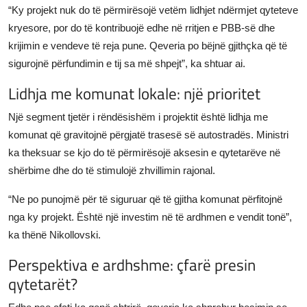
“Ky projekt nuk do të përmirësojë vetëm lidhjet ndërmjet qyteteve
kryesore, por do të kontribuojë edhe në rritjen e PBB-së dhe
krijimin e vendeve të reja pune. Qeveria po bëjnë gjithçka që të
sigurojnë përfundimin e tij sa më shpejt”, ka shtuar ai.
Lidhja me komunat lokale: një prioritet
Një segment tjetër i rëndësishëm i projektit është lidhja me
komunat që gravitojnë përgjatë trasesë së autostradës. Ministri
ka theksuar se kjo do të përmirësojë aksesin e qytetarëve në
shërbime dhe do të stimulojë zhvillimin rajonal.
“Ne po punojmë për të siguruar që të gjitha komunat përfitojnë
nga ky projekt. Është një investim në të ardhmen e vendit tonë”,
ka thënë Nikollovski.
Perspektiva e ardhshme: çfarë presin
qytetarët?