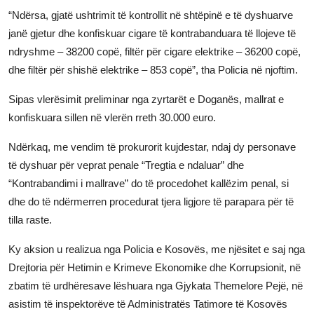
“Ndërsa, gjatë ushtrimit të kontrollit në shtëpinë e të dyshuarve
janë gjetur dhe konfiskuar cigare të kontrabanduara të llojeve të
ndryshme – 38200 copë, filtër për cigare elektrike – 36200 copë,
dhe filtër për shishë elektrike – 853 copë”, tha Policia në njoftim.
Sipas vlerësimit preliminar nga zyrtarët e Doganës, mallrat e
konfiskuara sillen në vlerën rreth 30.000 euro.
Ndërkaq, me vendim të prokurorit kujdestar, ndaj dy personave
të dyshuar për veprat penale “Tregtia e ndaluar” dhe
“Kontrabandimi i mallrave” do të procedohet kallëzim penal, si
dhe do të ndërmerren procedurat tjera ligjore të parapara për të
tilla raste.
Ky aksion u realizua nga Policia e Kosovës, me njësitet e saj nga
Drejtoria për Hetimin e Krimeve Ekonomike dhe Korrupsionit, në
zbatim të urdhëresave lëshuara nga Gjykata Themelore Pejë, në
asistim të inspektorëve të Administratës Tatimore të Kosovës