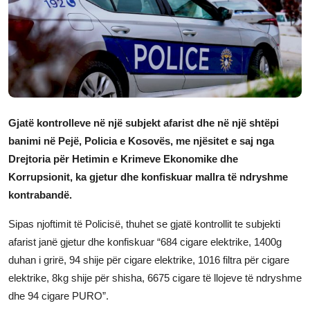
JETA
Gallery
Shqip
Gjatë kontrolleve në një subjekt afarist dhe në një shtëpi
banimi në Pejë, Policia e Kosovës, me njësitet e saj nga
Drejtoria për Hetimin e Krimeve Ekonomike dhe
Korrupsionit, ka gjetur dhe konfiskuar mallra të ndryshme
kontrabandë.
Sipas njoftimit të Policisë, thuhet se gjatë kontrollit te subjekti
afarist janë gjetur dhe konfiskuar “684 cigare elektrike, 1400g
duhan i grirë, 94 shije për cigare elektrike, 1016 filtra për cigare
elektrike, 8kg shije për shisha, 6675 cigare të llojeve të ndryshme
dhe 94 cigare PURO”.