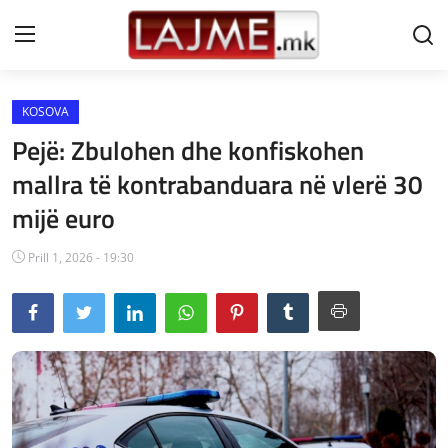
KOSOVA
Shtëpi
Pejë: Zbulohen dhe konfiskohen
LAJME MAQEDONI
mallra të kontrabanduara në vlerë 30
mijë euro
SHQIPERI
KOSOVA
Prill 1, 2026 - 19:30
LAJME NGA BOTA
SHOWBIZ
SPORT
SHENDETI