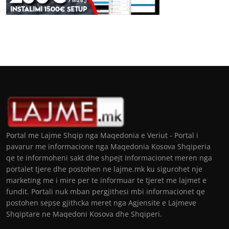
Portal me Lajme Shqip nga Maqedonia e Veriut - Portal i
pavarur me informacione nga Maqedonia Kosova Shqiperia
qe te informoheni sakt dhe shpejt Informacionet meren nga
portalet tjere dhe postohen ne lajme.mk ku sigurohet nje
marketing me i mire per te informuar te tjeret me lajmet e
fundit. Portali nuk mban pergjithesi mbi informacionet qe
postohen sepse gjithcka meret nga Agjensite e Lajmeve
Shqiptare ne Maqedoni Kosova dhe Shqiperi.