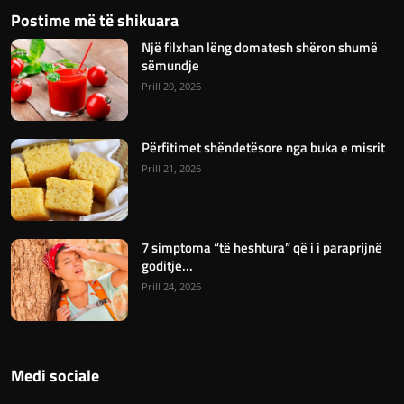
Postime më të shikuara
Një filxhan lëng domatesh shëron shumë
sëmundje
Prill 20, 2026
Përfitimet shëndetësore nga buka e misrit
Prill 21, 2026
7 simptoma “të heshtura” që i i paraprijnë
goditje...
Prill 24, 2026
Medi sociale