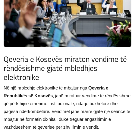
JETA
Gallery
Shqip
Qeveria e Kosovës miraton vendime të
rëndësishme gjatë mbledhjes
elektronike
Në një mbledhje elektronike të mbajtur nga
Qeveria e
Republikës së Kosovës
, janë miratuar vendime të rëndësishme
që përfshijnë emërime institucionale, ndarje buxhetore dhe
pagesa ndërkombëtare. Vendimet janë marrë gjatë një seance të
mbajtur në formatin dixhital, duke treguar angazhimin e
vazhdueshëm të qeverisë për zhvillimin e vendit.