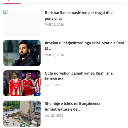
Berisha: Rama mashtron për rrogat dhe
pensionet
Prill 12, 2026
Arbeloa e “përjashton” nga ekipi lojtarin e Real
M...
Prill 25, 2026
Opta ndryshon parashikimet: Kush janë
fituesit më ...
maj 1, 2026
Shembje e tokës në Bunjakovec:
Infrastrukturë e dë...
maj 25, 2026