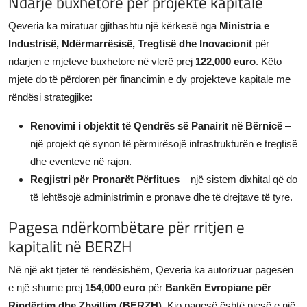
Ndarje buxhetore për projekte kapitale
Qeveria ka miratuar gjithashtu një kërkesë nga
Ministria e
Industrisë, Ndërmarrësisë, Tregtisë dhe Inovacionit
për
ndarjen e mjeteve buxhetore në vlerë prej
122,000 euro
. Këto
mjete do të përdoren për financimin e dy projekteve kapitale me
rëndësi strategjike:
Renovimi i objektit të Qendrës së Panairit në Bërnicë
–
një projekt që synon të përmirësojë infrastrukturën e tregtisë
dhe eventeve në rajon.
Regjistri për Pronarët Përfitues
– një sistem dixhital që do
të lehtësojë administrimin e pronave dhe të drejtave të tyre.
Pagesa ndërkombëtare për rritjen e
kapitalit në BERZH
Në një akt tjetër të rëndësishëm, Qeveria ka autorizuar pagesën
e një shume prej
154,000 euro
për
Bankën Evropiane për
Rindërtim dhe Zhvillim (BERZH)
. Kjo pagesë është pjesë e një