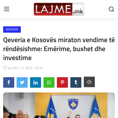
KOSOVA
Shtëpi
Qeveria e Kosovës miraton vendime të
LAJME MAQEDONI
rëndësishme: Emërime, buxhet dhe
investime
SHQIPERI
KOSOVA
qershor 12, 2026 - 23:33
LAJME NGA BOTA
SHOWBIZ
SPORT
SHENDETI