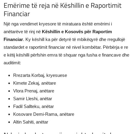
Emërime të reja në Këshillin e Raportimit
Financiar
Një nga vendimet kryesore të miratuara është emërimi i
anëtarëve të rinj në
Këshillin e Kosovës për Raportim
Financiar
. Ky këshill ka për detyrë të mbikëqyrë dhe rregullojë
standardet e raportimit financiar në nivel kombëtar. Përbërja e re
e këtij këshilli përfshin emra të shquar nga fusha e financave dhe
auditimit:
Rrezarta Korbaj, kryesuese
Kimete Zekaj, anëtare
Vlora Prenaj, anëtare
Samir Lleshi, anëtar
Fadil Sallteku, anëtar
Kosovare Demi-Rama, anëtare
Altin Sahiti, anëtar