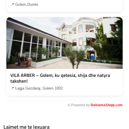
📍 Golem,Durrës
VILA ARBER – Golem, ku qetesia, shija dhe natyra
takohen!
📍 Lagja Gezdaraj, Golem 1002
© Powered by
ReklamaShqip.com
Lajmet me te lexuara