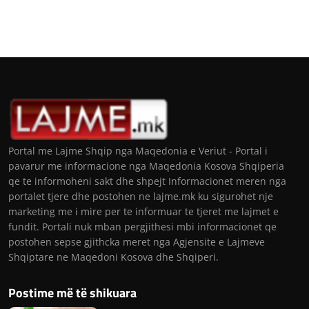
Portal me Lajme Shqip nga Maqedonia e Veriut - Portal i
pavarur me informacione nga Maqedonia Kosova Shqiperia
qe te informoheni sakt dhe shpejt Informacionet meren nga
portalet tjere dhe postohen ne lajme.mk ku sigurohet nje
marketing me i mire per te informuar te tjeret me lajmet e
fundit. Portali nuk mban pergjithesi mbi informacionet qe
postohen sepse gjithcka meret nga Agjensite e Lajmeve
Shqiptare ne Maqedoni Kosova dhe Shqiperi.
Postime më të shikuara