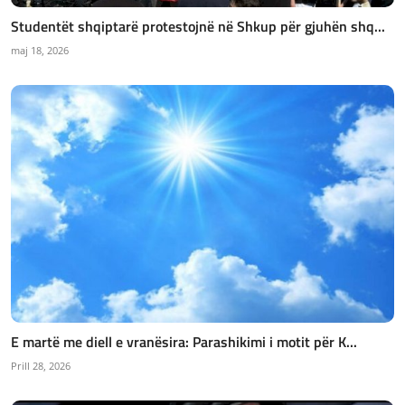
Studentët shqiptarë protestojnë në Shkup për gjuhën shq...
maj 18, 2026
E martë me diell e vranësira: Parashikimi i motit për K...
Prill 28, 2026