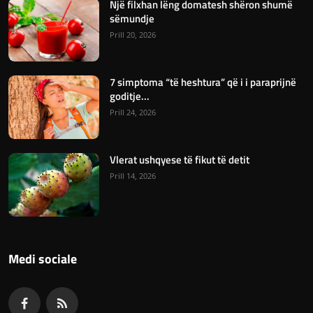
Një filxhan lëng domatesh shëron shumë
sëmundje
Prill 20, 2026
7 simptoma “të heshtura” që i i paraprijnë
goditje...
Prill 24, 2026
Vlerat ushqyese të fikut të detit
Prill 14, 2026
Medi sociale