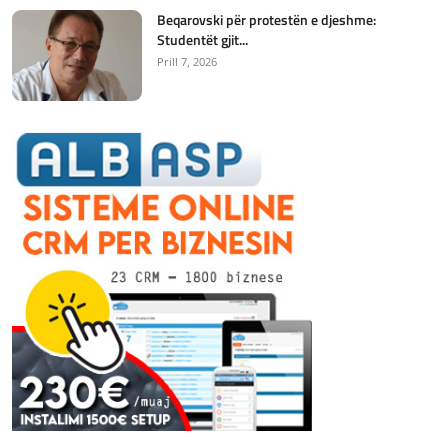
Beqarovski për protestën e djeshme:
Studentët gjit...
Prill 7, 2026