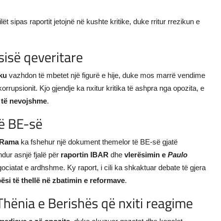
cilët sipas raportit jetojnë në kushte kritike, duke rritur rrezikun e
sisë qeveritare
ku
vazhdon të mbetet një figurë e hije, duke mos marrë vendime
orrupsionit. Kjo gjendje ka nxitur kritika të ashpra nga opozita, e
 të nevojshme
.
ë BE-së
 Rama
ka fshehur një dokument themelor të BE-së gjatë
dur asnjë fjalë për
raportin IBAR
dhe
vlerësimin e
Paulo
gociatat e ardhshme. Ky raport, i cili ka shkaktuar debate të gjera
ësi të thellë në zbatimin e reformave
.
hënia e Berishës që nxiti reagime