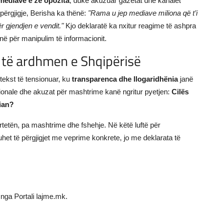
mediave e zë opozita
, duke akuzuar gazetat dhe kanalet
 përgjigje, Berisha ka thënë:
"Rama u jep mediave miliona që t’i
r gjendjen e vendit."
Kjo deklaratë ka nxitur reagime të ashpra
ë për manipulim të informacionit.
 të ardhmen e Shqipërisë
tekst të tensionuar, ku
transparenca dhe llogaridhënia
janë
ucionale dhe akuzat për mashtrime kanë ngritur pyetjen:
Cilës
pian?
vërtetën, pa mashtrime dhe fshehje. Në këtë luftë për
uhet të përgjigjet me veprime konkrete, jo me deklarata të
nga Portali lajme.mk.