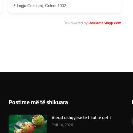
📍 Lagja Gezdaraj, Golem 1002
© Powered by
ReklamaShqip.com
Postime më të shikuara
Vlerat ushqyese të fikut të detit
Prill 14, 2026