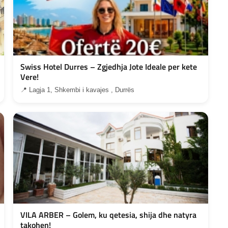
Swiss Hotel Durres – Zgjedhja Jote Ideale per kete
Vere!
📍 Lagja 1, Shkembi i kavajes , Durrës
VILA ARBER – Golem, ku qetesia, shija dhe natyra
takohen!