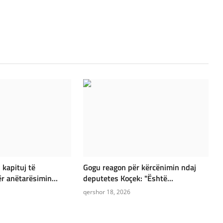
 kapituj të
Gogu reagon për kërcënimin ndaj
 anëtarësimin...
deputetes Koçek: "Është...
qershor 18, 2026