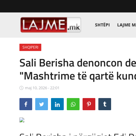
SHTËPI
LAJME 
Shtëpi
SHQIPERI
LAJME MAQEDONI
Sali Berisha denoncon de
SHQIPERI
"Mashtrime të qartë kun
KOSOVA
maj 10, 2026 - 22:01
LAJME NGA BOTA
SHOWBIZ
SPORT
SHENDETI