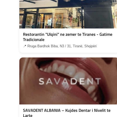
Restorantin "Ulqini" ne zemer te Tiranes - Gatime
Tradicionale
📍 Rruga Bardhok Biba, N3 / 31, Tiranë, Shqipëri
SAVADENT ALBANIA – Kujdes Dentar i Nivelit te
Larte