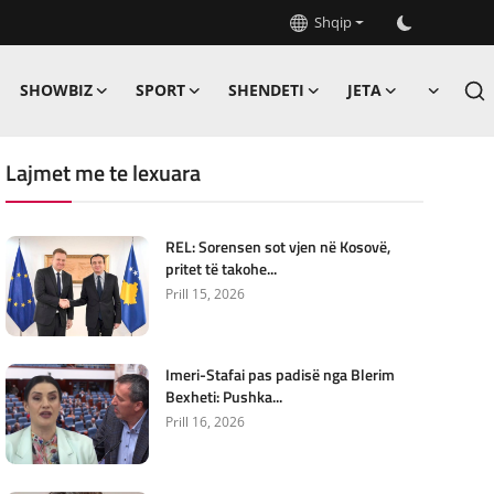
Shqip
SHOWBIZ
SPORT
SHENDETI
JETA
Lajmet me te lexuara
REL: Sorensen sot vjen në Kosovë,
pritet të takohe...
Prill 15, 2026
Imeri-Stafai pas padisë nga Blerim
Bexheti: Pushka...
Prill 16, 2026