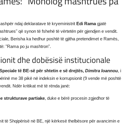
i Ramës: "Monolog mashtrues pa
 ashpër ndaj deklaratave të kryeministrit
Edi Rama
gjatë
ashtrues" që synon të fshehë të vërtetën për gjendjen e vendit.
ciale, Berisha ka hedhur poshtë të gjitha pretendimet e Ramës,
rtë: "Rama po ju mashtron".
ionit dhe dobësisë institucionale
Speciale të BE-së për shtetin e së drejtës,
Dimitra Ioannou
, i
hqipërinë me 38 pikë në indeksin e korrupsionit (9 vende më poshtë
vendit. Ndër kritikat më të rënda janë:
he strukturave partiake
, duke e bërë procesin zgjedhor të
mit të Shqipërisë në BE, një kërkesë thelbësore për avancimin e