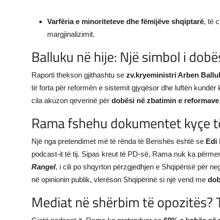
Varfëria e minoriteteve dhe fëmijëve shqiptarë
, të 
margjinalizimit.
Balluku në hije: Një simbol i dobë
Raporti thekson gjithashtu se
zv.kryeministri Arben Ballu
të forta për reformën e sistemit gjyqësor dhe luftën kundër k
cila akuzon qeverinë për
dobësi në zbatimin e reformave
Rama fshehu dokumentet kyçe t
Një nga pretendimet më të rënda të Berishës është se
Edi
podcast-it të tij. Sipas kreut të PD-së, Rama nuk ka përmen
Rangel
, i cili po shqyrton përzgjedhjen e Shqipërisë për ne
në opinionin publik, vlerëson Shqipërinë si një vend me
dob
Mediat në shërbim të opozitës? T