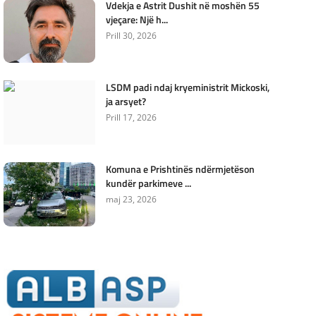
Vdekja e Astrit Dushit në moshën 55
vjeçare: Një h...
Prill 30, 2026
LSDM padi ndaj kryeministrit Mickoski,
ja arsyet?
Prill 17, 2026
Komuna e Prishtinës ndërmjetëson
kundër parkimeve ...
maj 23, 2026