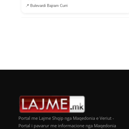
📍 Bulevardi Bajram Curri
Portal me Lajme Shqip nga Maqedonia e Veriut -
Portal i pavarur me informacione nga Maqedonia