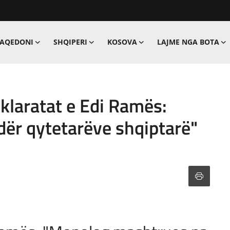
MAQEDONI
SHQIPERI
KOSOVA
LAJME NGA BOTA
klaratat e Edi Ramës:
dër qytetarëve shqiptarë"