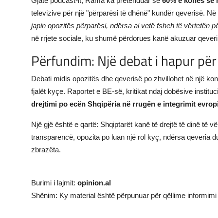
Gjatë podcast-it, Rama ka pretenduar se
60% e kohës së 
televizive për një "përparësi të dhënë" kundër qeverisë. Në
japin opozitës përparësi, ndërsa ai vetë fsheh të vërtetën pë
në rrjete sociale, ku shumë përdorues kanë akuzuar qeverin
Përfundim: Një debat i hapur për
Debati midis opozitës dhe qeverisë po zhvillohet në një kon
fjalët kyçe. Raportet e BE-së, kritikat ndaj dobësive instit
drejtimi po ecën Shqipëria në rrugën e integrimit evro
Një gjë është e qartë: Shqiptarët kanë të drejtë të dinë të 
transparencë, opozita po luan një rol kyç, ndërsa qeveria d
zbrazëta.
Burimi i lajmit:
opinion.al
Shënim: Ky material është përpunuar për qëllime informimi 