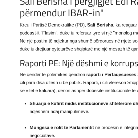
Sali Berisha i përgjigjet Ed
përmendur IBAR-in"
JETA
Gallery
Kreu i Partisë Demokratike (PD),
Sali Berisha
, ka reaguar
podcast-it "Flasim", duke iu referuar tyre si një "monolog m
Shqip
Në një postim të ndjekur nga shumë përdorues në rrjete so
duke iu drejtuar qytetarëve shqiptarë me një mesazh të qa
Raporti PE: Një dëshmi e korrups
Në qendër të polemikës qëndron
raporti i Përfaqësueses 
cili para disa ditësh u bë publik. Raporti, i cili vlerëson S
se vitet e kaluara), dënon ashpër dobësitë institucionale të 
Shuarja e kufirit midis institucioneve shtetërore d
ndjeshëm ndaj manipulimeve.
Mungesa e rolit të Parlamentit
në procesin e integri
negociatave.