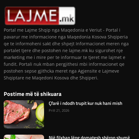
Portal me Lajme Shqip nga Maqedonia e Veriut - Portal i
pavarur me informacione nga Maqedonia Kosova Shqiperia
qe te informoheni sakt dhe shpejt Informacionet meren nga
portalet tjere dhe postohen ne lajme.mk ku sigurohet nje
marketing me i mire per te informuar te tjeret me lajmet e
fundit. Portali nuk mban pergjithesi mbi informacionet qe
postohen sepse gjithcka meret nga Agjensite e Lajmeve
Shqiptare ne Maqedoni Kosova dhe Shqiperi.
Postime më të shikuara
Çfarë i ndodh trupit kur nuk hani mish
Prill 21, 2026
Një filxhan lëng domatesh shëron shumë