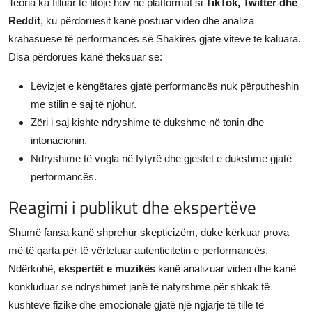
Teoria ka filluar të fitojë hov në platformat si
TikTok, Twitter dhe
Reddit
, ku përdoruesit kanë postuar video dhe analiza
krahasuese të performancës së Shakirës gjatë viteve të kaluara.
Disa përdorues kanë theksuar se:
Lëvizjet e këngëtares gjatë performancës nuk përputheshin
me stilin e saj të njohur.
Zëri i saj kishte ndryshime të dukshme në tonin dhe
intonacionin.
Ndryshime të vogla në fytyrë dhe gjestet e dukshme gjatë
performancës.
Reagimi i publikut dhe ekspertëve
Shumë fansa kanë shprehur skepticizëm, duke kërkuar prova
më të qarta për të vërtetuar autenticitetin e performancës.
Ndërkohë,
ekspertët e muzikës
kanë analizuar video dhe kanë
konkluduar se ndryshimet janë të natyrshme për shkak të
kushteve fizike dhe emocionale gjatë një ngjarje të tillë të