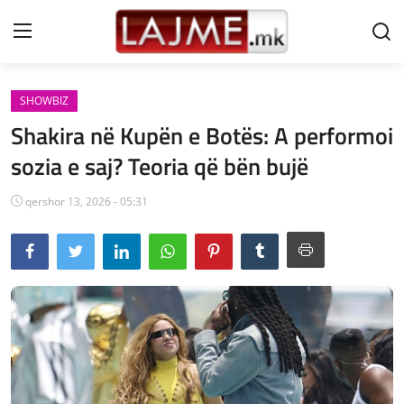
SHOWBIZ
Shtëpi
Shakira në Kupën e Botës: A performoi
LAJME MAQEDONI
sozia e saj? Teoria që bën bujë
SHQIPERI
qershor 13, 2026 - 05:31
KOSOVA
LAJME NGA BOTA
SHOWBIZ
SPORT
SHENDETI