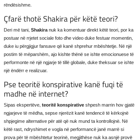
rëndësishme.
Çfarë thotë Shakira për këtë teori?
Deri më tani,
Shakira
nuk ka komentuar direkt këtë teori, por ka
postuar në rrjetet sociale foto dhe video duke festuar momentin,
duke iu përgjigjur fansave që kanë shprehur mbështetje. Në një
postim të mëparshëm, ajo kishte thënë se ishte emocionuese të
performonte në një ngjarje të tillë globale, duke theksuar se ishte
një ëndërr e realizuar.
Pse teoritë konspirative kanë fuqi të
madhe në internet?
Sipas ekspertëve,
teoritë konspirative
shpesh marrin hov gjatë
ngjarjeve të mëdha, sepse njerëzit kanë tendencë të kërkojnë
shpjegime alternative për atë që nuk mund ta kontrollojnë. Në
këtë rast, ndryshimet e vogla në performancë janë marrë si
prova për të mbështetur teorinë, megjithëse nuk ka asnjë provë