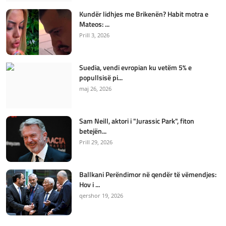
Kundër lidhjes me Brikenën? Habit motra e
Mateos: ...
Prill 3, 2026
Suedia, vendi evropian ku vetëm 5% e
popullsisë pi...
maj 26, 2026
Sam Neill, aktori i "Jurassic Park", fiton
betejën...
Prill 29, 2026
Ballkani Perëndimor në qendër të vëmendjes:
Hov i ...
qershor 19, 2026