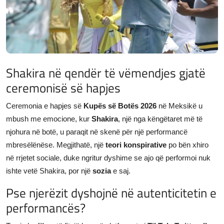
JETA
Gallery
Shqip
Shakira në qendër të vëmendjes gjatë
ceremonisë së hapjes
Ceremonia e hapjes së
Kupës së Botës 2026
në Meksikë u
mbush me emocione, kur
Shakira
, një nga këngëtaret më të
njohura në botë, u paraqit në skenë për një performancë
mbresëlënëse. Megjithatë, një
teori konspirative
po bën xhiro
në rrjetet sociale, duke ngritur dyshime se ajo që performoi nuk
ishte vetë Shakira, por një
sozia
e saj.
Pse njerëzit dyshojnë në autenticitetin e
performancës?