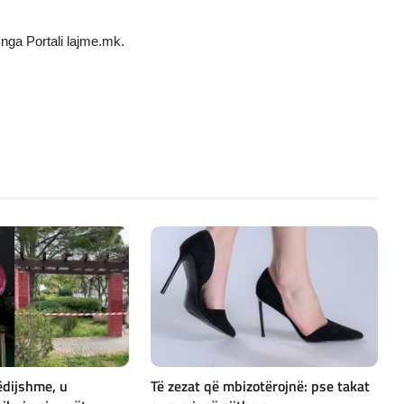
nga Portali lajme.mk.
ëdijshme, u
Të zezat që mbizotërojnë: pse takat