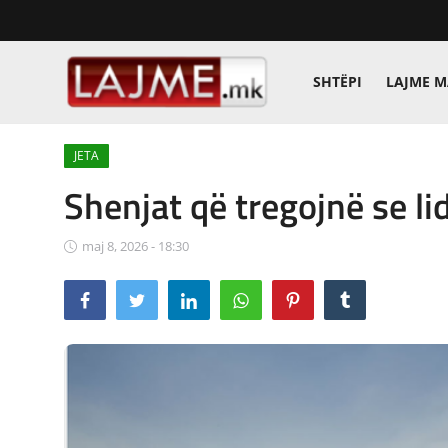
SHTËPI
LAJME 
Shtëpi
JETA
LAJME MAQEDONI
Shenjat që tregojnë se li
SHQIPERI
maj 8, 2026 - 18:30
KOSOVA
LAJME NGA BOTA
SHOWBIZ
SPORT
SHENDETI