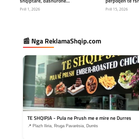
shqiptare, dashurohe...
përpoqën të fsh
Prill 1, 2026
Prill 15, 2026
📰 Nga ReklamaShqip.com
TE SHQIPJA - Pula ne Prush me e mire ne Durres
📍 Plazh Iliria, Rruga Pavarësia, Durrës