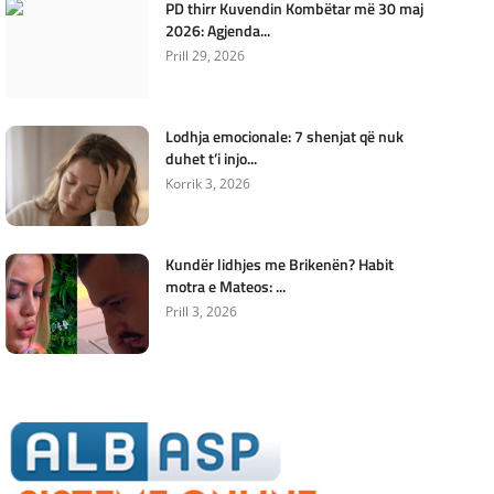
PD thirr Kuvendin Kombëtar më 30 maj
2026: Agjenda...
Prill 29, 2026
Lodhja emocionale: 7 shenjat që nuk
duhet t’i injo...
Korrik 3, 2026
Kundër lidhjes me Brikenën? Habit
motra e Mateos: ...
Prill 3, 2026