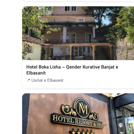
Hotel Boka Lixha – Qender Kurative Banjat e
Elbasanit
📍 Llixhat e Elbasanit