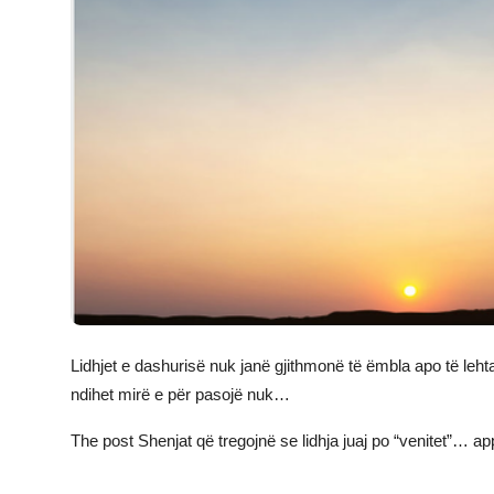
JETA
Gallery
Shqip
Lidhjet e dashurisë nuk janë gjithmonë të ëmbla apo të lehta.
ndihet mirë e për pasojë nuk…
The post
Shenjat që tregojnë se lidhja juaj po “venitet”…
app