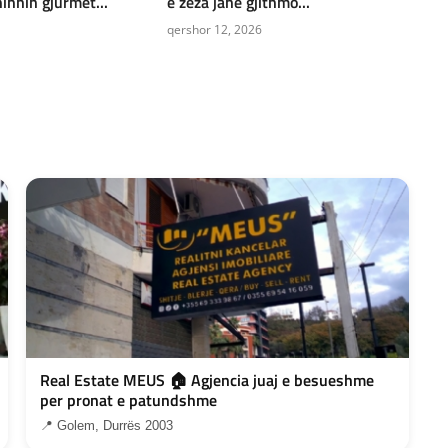
ihnin gjurmët...
e zeza janë gjithmo...
qershor 12, 2026
Real Estate MEUS 🏠 Agjencia juaj e besueshme
per pronat e patundshme
📍 Golem, Durrës 2003