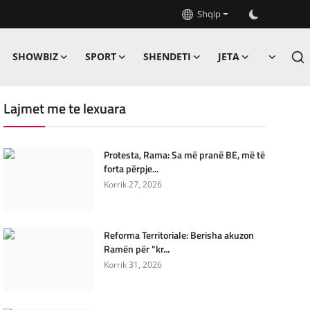
Shqip
SHOWBIZ
SPORT
SHENDETI
JETA
Lajmet me te lexuara
Protesta, Rama: Sa më pranë BE, më të
forta përpje...
Korrik 27, 2026
Reforma Territoriale: Berisha akuzon
Ramën për "kr...
Korrik 31, 2026