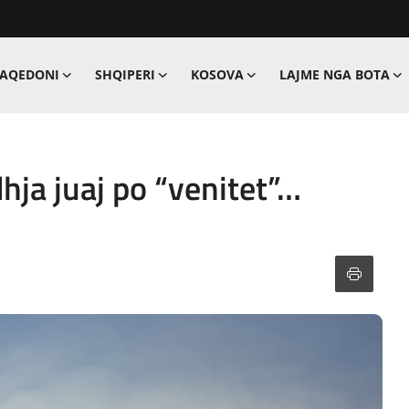
MAQEDONI
SHQIPERI
KOSOVA
LAJME NGA BOTA
dhja juaj po “venitet”…