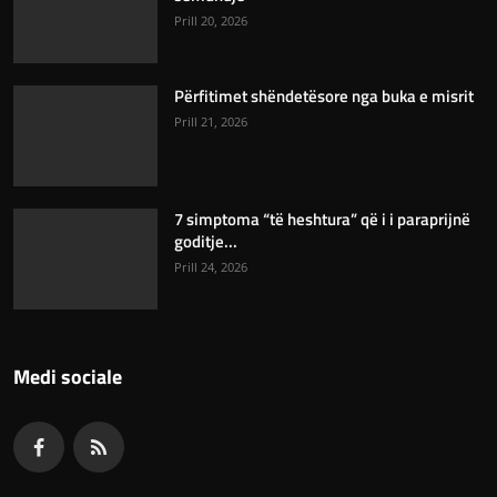
Prill 20, 2026
Përfitimet shëndetësore nga buka e misrit
Prill 21, 2026
7 simptoma “të heshtura” që i i paraprijnë
goditje...
Prill 24, 2026
Medi sociale