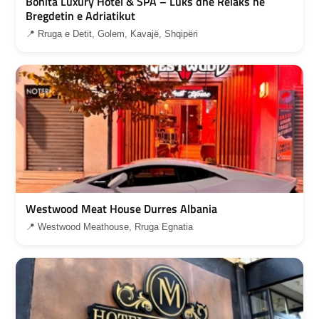
Bonita Luxury Hotel & SPA – Luks dhe Relaks ne
Bregdetin e Adriatikut
📍 Rruga e Detit, Golem, Kavajë, Shqipëri
Westwood Meat House Durres Albania
📍 Westwood Meathouse, Rruga Egnatia