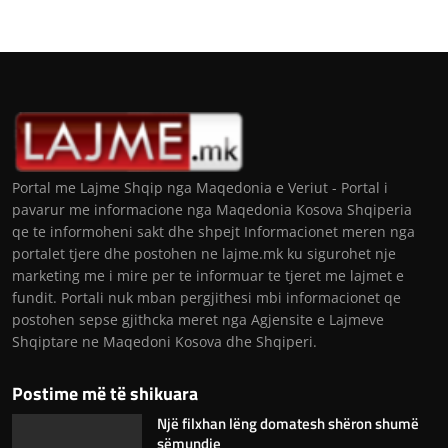
Portal me Lajme Shqip nga Maqedonia e Veriut - Portal i
pavarur me informacione nga Maqedonia Kosova Shqiperia
qe te informoheni sakt dhe shpejt Informacionet meren nga
portalet tjere dhe postohen ne lajme.mk ku sigurohet nje
marketing me i mire per te informuar te tjeret me lajmet e
fundit. Portali nuk mban pergjithesi mbi informacionet qe
postohen sepse gjithcka meret nga Agjensite e Lajmeve
Shqiptare ne Maqedoni Kosova dhe Shqiperi.
Postime më të shikuara
Një filxhan lëng domatesh shëron shumë
sëmundje