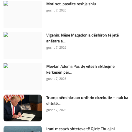
Moti sot, pasdite reshje shiu
gusht 7, 2026
Vigenin: Nëse Maqedonia dëshiron të jetë
anëtare e...
gusht 7, 2026
Mevlan Ademi: Pas dy vitesh rikthejmë
kërkesën për...
gusht 7, 2026
Trump nënshkruan urdhrin ekzekutiv – nuk ka
shtetë...
gusht 7, 2026
Irani mesazh shteteve të Gjirit: Thuajini