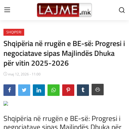
SHQIPERI
Shtëpi
Shqipëria në rrugën e BE-së: Progresi i
LAJME MAQEDONI
negociatave sipas Majlindës Dhuka
për vitin 2025-2026
SHQIPERI
KOSOVA
maj 12, 2026 - 11:00
LAJME NGA BOTA
SHOWBIZ
SPORT
Shqipëria në rrugën e BE-së: Progresi i
negociatave sipas Majlindës Dhuka për
SHENDETI