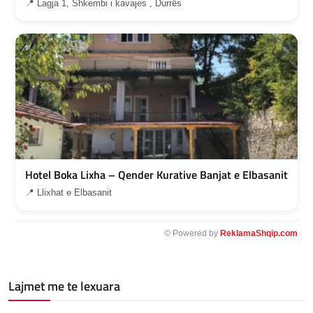
📍 Lagja 1, Shkembi i kavajes , Durrës
Hotel Boka Lixha – Qender Kurative Banjat e Elbasanit
📍 Llixhat e Elbasanit
© Powered by
ReklamaShqip.com
Lajmet me te lexuara