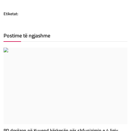
Etiketat:
Postime të ngjashme
PD dorëzon në Kuvend kërkesën për shfuqizimin e 4 ligjv...