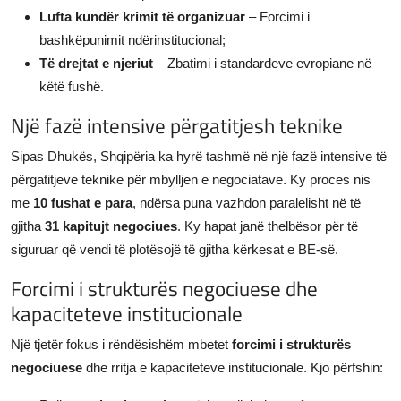
Lufta kundër krimit të organizuar
– Forcimi i
bashkëpunimit ndërinstitucional;
Të drejtat e njeriut
– Zbatimi i standardeve evropiane në
këtë fushë.
Një fazë intensive përgatitjesh teknike
Sipas Dhukës, Shqipëria ka hyrë tashmë në një fazë intensive të
përgatitjeve teknike për mbylljen e negociatave. Ky proces nis
me
10 fushat e para
, ndërsa puna vazhdon paralelisht në të
gjitha
31 kapitujt negociues
. Ky hapat janë thelbësor për të
siguruar që vendi të plotësojë të gjitha kërkesat e BE-së.
Forcimi i strukturës negociuese dhe
kapaciteteve institucionale
Një tjetër fokus i rëndësishëm mbetet
forcimi i strukturës
negociuese
dhe rritja e kapaciteteve institucionale. Kjo përfshin: