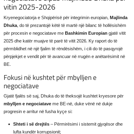
vitin 2025-2026
JETA
Kryenegociatorja e Shqipërisë për integrimin europian,
Majlinda
Gallery
Dhuka
, do të prezantojë këtë të martë një bilanc të hollësishëm
për procesin e negociatave me
Bashkimin Europian
gjatë vitit
Shqip
2025 dhe katër muajve të parë të vitit 2026. Ky raport do të
përmblidhet në një fjalim të rëndësishëm, i cili do të pasqyrojë
përpjekjet e vendit për të avancuar në rrugën e anëtarësimit në
BE.
Fokusi në kushtet për mbylljen e
negociatave
Gjatë fjalës së saj, Dhuka do të theksojë kushtet kryesore për
mbylljen e negociatave
me BE-në, duke vënë në dukje
progresin e arritur në fusha kyçe si:
Shteti i së drejtës
– Përmirësimi i sistemit gjyqësor dhe
lufta kundër korrupsionit;