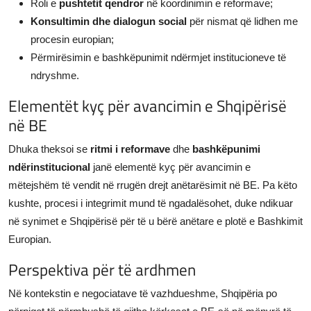
Roli e
pushtetit qendror
në koordinimin e reformave;
Konsultimin dhe dialogun social
për nismat që lidhen me
procesin europian;
Përmirësimin e bashkëpunimit ndërmjet institucioneve të
ndryshme.
Elementët kyç për avancimin e Shqipërisë
në BE
Dhuka theksoi se
ritmi i reformave
dhe
bashkëpunimi
ndërinstitucional
janë elementë kyç për avancimin e
mëtejshëm të vendit në rrugën drejt anëtarësimit në BE. Pa këto
kushte, procesi i integrimit mund të ngadalësohet, duke ndikuar
në synimet e Shqipërisë për të u bërë anëtare e plotë e Bashkimit
Europian.
Perspektiva për të ardhmen
Në kontekstin e negociatave të vazhdueshme, Shqipëria po