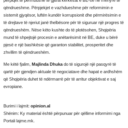
përpiqet të përmbushë të gjitha kërkesat e BE-së në mënyrë të
qëndrueshme. Përpjekjet e vazhdueshme për reformimin e
sistemit gjyqësor, luftën kundër korrupsionit dhe përmirësimin e
të drejtave të njeriut janë thelbësore për të siguruar një progres të
qëndrueshëm. Nëse këto kushte do të plotësohen, Shqipëria
mund të shpejtojë procesin e anëtarësimit në BE, duke u bërë
pjesë e një bashkësie që garanton stabilitet, prosperitet dhe
zhvillim të qëndrueshëm.
Me këtë fjalim,
Majlinda Dhuka
do të sigurojë një pasqyrë të
qartë për gjendjen aktuale të negociatave dhe hapat e ardhshëm
që Shqipëria duhet të ndërmarrë për të arritur objektivat e saj
evropiane.
Burimi i lajmit:
opinion.al
Shënim: Ky material është përpunuar për qëllime informimi nga
Portali lajme.mk.