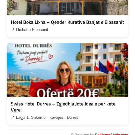
Hotel Boka Lixha – Qender Kurative Banjat e Elbasanit
📍 Llixhat e Elbasanit
Swiss Hotel Durres – Zgjedhja Jote Ideale per kete
Vere!
📍 Lagja 1, Shkembi i kavajes , Durrës
© Powered by
ReklamaShqip.com