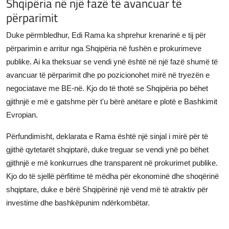
Shqipëria në një fazë të avancuar të
përparimit
Duke përmbledhur, Edi Rama ka shprehur krenarinë e tij për
përparimin e arritur nga Shqipëria në fushën e prokurimeve
publike. Ai ka theksuar se vendi ynë është në një fazë shumë të
avancuar të përparimit dhe po pozicionohet mirë në tryezën e
negociatave me BE-në. Kjo do të thotë se Shqipëria po bëhet
gjithnjë e më e gatshme për t'u bërë anëtare e plotë e Bashkimit
Evropian.
Përfundimisht, deklarata e Rama është një sinjal i mirë për të
gjithë qytetarët shqiptarë, duke treguar se vendi ynë po bëhet
gjithnjë e më konkurrues dhe transparent në prokurimet publike.
Kjo do të sjellë përfitime të mëdha për ekonominë dhe shoqërinë
shqiptare, duke e bërë Shqipërinë një vend më të atraktiv për
investime dhe bashkëpunim ndërkombëtar.