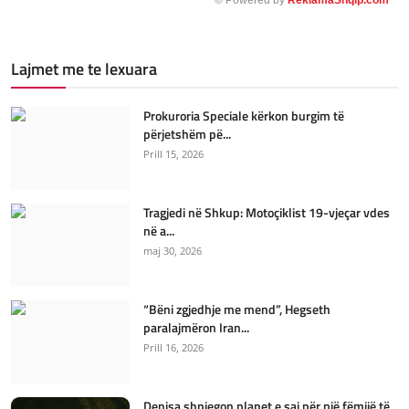
Lajmet me te lexuara
Prokuroria Speciale kërkon burgim të
përjetshëm pë...
Prill 15, 2026
Tragjedi në Shkup: Motoçiklist 19-vjeçar vdes
në a...
maj 30, 2026
“Bëni zgjedhje me mend”, Hegseth
paralajmëron Iran...
Prill 16, 2026
Denisa shpjegon planet e saj për një fëmijë të