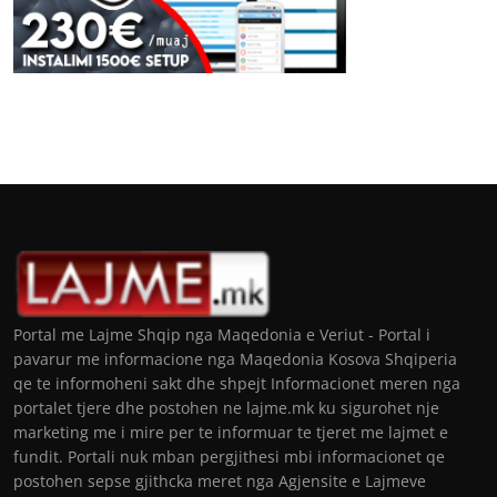
Portal me Lajme Shqip nga Maqedonia e Veriut - Portal i
pavarur me informacione nga Maqedonia Kosova Shqiperia
qe te informoheni sakt dhe shpejt Informacionet meren nga
portalet tjere dhe postohen ne lajme.mk ku sigurohet nje
marketing me i mire per te informuar te tjeret me lajmet e
fundit. Portali nuk mban pergjithesi mbi informacionet qe
postohen sepse gjithcka meret nga Agjensite e Lajmeve