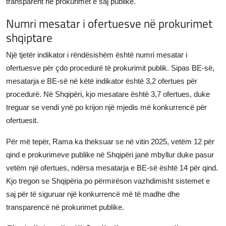
transparent në prokurimet e saj publike.
Numri mesatar i ofertuesve në prokurimet
shqiptare
Një tjetër indikator i rëndësishëm është numri mesatar i
ofertuesve për çdo procedurë të prokurimit publik. Sipas BE-së,
mesatarja e BE-së në këtë indikator është 3,2 ofertues për
procedurë. Në Shqipëri, kjo mesatare është 3,7 ofertues, duke
treguar se vendi ynë po krijon një mjedis më konkurrencë për
ofertuesit.
Për më tepër, Rama ka theksuar se në vitin 2025, vetëm 12 për
qind e prokurimeve publike në Shqipëri janë mbyllur duke pasur
vetëm një ofertues, ndërsa mesatarja e BE-së është 14 për qind.
Kjo tregon se Shqipëria po përmirëson vazhdimisht sistemet e
saj për të siguruar një konkurrencë më të madhe dhe
transparencë në prokurimet publike.