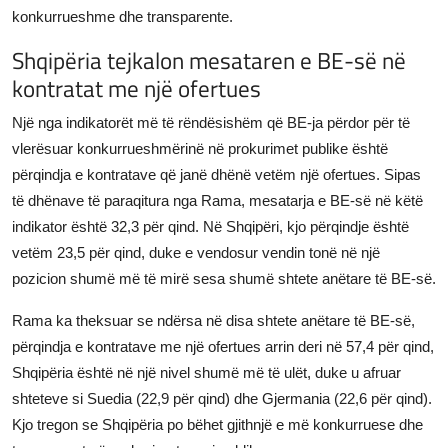
konkurrueshme dhe transparente.
Shqipëria tejkalon mesataren e BE-së në
kontratat me një ofertues
Një nga indikatorët më të rëndësishëm që BE-ja përdor për të
vlerësuar konkurrueshmërinë në prokurimet publike është
përqindja e kontratave që janë dhënë vetëm një ofertues. Sipas
të dhënave të paraqitura nga Rama, mesatarja e BE-së në këtë
indikator është 32,3 për qind. Në Shqipëri, kjo përqindje është
vetëm 23,5 për qind, duke e vendosur vendin tonë në një
pozicion shumë më të mirë sesa shumë shtete anëtare të BE-së.
Rama ka theksuar se ndërsa në disa shtete anëtare të BE-së,
përqindja e kontratave me një ofertues arrin deri në 57,4 për qind,
Shqipëria është në një nivel shumë më të ulët, duke u afruar
shteteve si Suedia (22,9 për qind) dhe Gjermania (22,6 për qind).
Kjo tregon se Shqipëria po bëhet gjithnjë e më konkurruese dhe