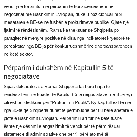
vendi ynë ka arritur një përparim të konsiderueshëm në
JETA
negociatat me Bashkimin Evropian, duke u pozicionuar mbi
Gallery
mesataren e BE-së në fushën e prokurimeve publike. Gjatë një
fjalimi të rëndësishëm, Rama ka theksuar se Shqipëria po
paraqitet në mënyrë pozitive në disa nga indikatorët kryesorë të
Shqip
përcaktuar nga BE-ja për konkurrueshmërinë dhe transparencën
në këtë sektor.
Përparim i dukshëm në Kapitullin 5 të
negociatave
Sipas deklaratës së Rama, Shqipëria ka bërë hapa të
rëndësishëm në kuadër të Kapitullit 5 të negociatave me BE-në, i
cili është i dedikuar për "Prokurimin Publik". Ky kapitull është një
nga 35-të që Shqipëria duhet të përmbushë për t'u bërë anëtare e
plotë e Bashkimit Evropian. Përparimi i arritur në këtë fushë
është një dëshmi e angazhimit të vendit për të përmirësuar
sistemet e tij administrative dhe për t'i bërë ato më të