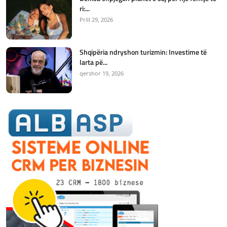
ri:...
Prill 29, 2026
Shqipëria ndryshon turizmin: Investime të
larta pë...
qershor 19, 2026