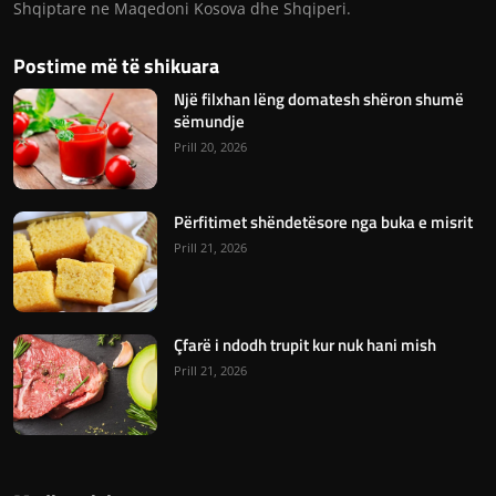
Shqiptare ne Maqedoni Kosova dhe Shqiperi.
Postime më të shikuara
Një filxhan lëng domatesh shëron shumë
sëmundje
Prill 20, 2026
Përfitimet shëndetësore nga buka e misrit
Prill 21, 2026
Çfarë i ndodh trupit kur nuk hani mish
Prill 21, 2026