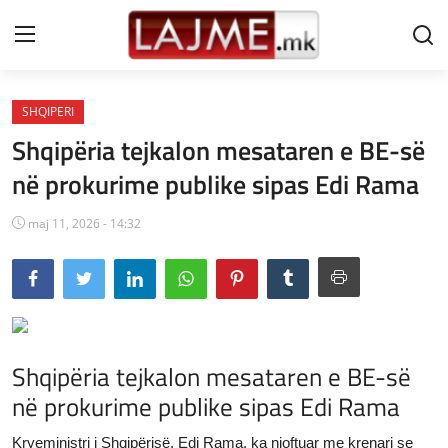
SHQIPERI
Shtëpi
Shqipëria tejkalon mesataren e BE-së
LAJME MAQEDONI
në prokurime publike sipas Edi Rama
SHQIPERI
maj 11, 2026 - 14:32
KOSOVA
LAJME NGA BOTA
SHOWBIZ
Shqipëria tejkalon mesataren e BE-së
SPORT
në prokurime publike sipas Edi Rama
SHENDETI
Kryeministri i Shqipërisë, Edi Rama, ka njoftuar me krenari se