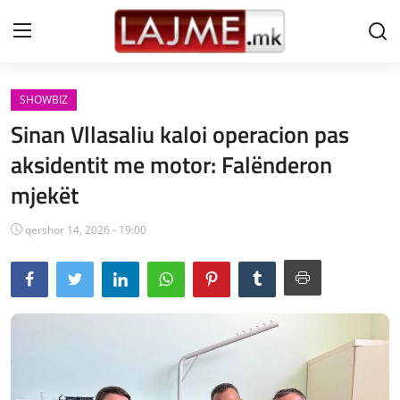
SHOWBIZ
Shtëpi
Sinan Vllasaliu kaloi operacion pas
LAJME MAQEDONI
aksidentit me motor: Falënderon
mjekët
SHQIPERI
KOSOVA
qershor 14, 2026 - 19:00
LAJME NGA BOTA
SHOWBIZ
SPORT
SHENDETI