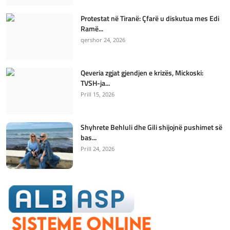
Protestat në Tiranë: Çfarë u diskutua mes Edi
Ramë...
qershor 24, 2026
Qeveria zgjat gjendjen e krizës, Mickoski:
TVSH-ja...
Prill 15, 2026
Shyhrete Behluli dhe Gili shijojnë pushimet së
bas...
Prill 24, 2026