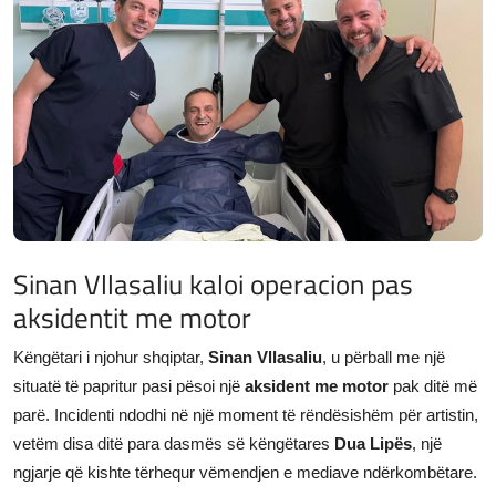
JETA
Gallery
Shqip
Sinan Vllasaliu kaloi operacion pas
aksidentit me motor
Këngëtari i njohur shqiptar,
Sinan Vllasaliu
, u përball me një
situatë të papritur pasi pësoi një
aksident me motor
pak ditë më
parë. Incidenti ndodhi në një moment të rëndësishëm për artistin,
vetëm disa ditë para dasmës së këngëtares
Dua Lipës
, një
ngjarje që kishte tërhequr vëmendjen e mediave ndërkombëtare.