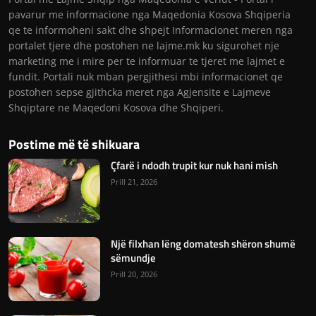
pavarur me informacione nga Maqedonia Kosova Shqiperia
qe te informoheni sakt dhe shpejt Informacionet meren nga
portalet tjere dhe postohen ne lajme.mk ku sigurohet nje
marketing me i mire per te informuar te tjeret me lajmet e
fundit. Portali nuk mban pergjithesi mbi informacionet qe
postohen sepse gjithcka meret nga Agjensite e Lajmeve
Shqiptare ne Maqedoni Kosova dhe Shqiperi.
Postime më të shikuara
Çfarë i ndodh trupit kur nuk hani mish
Prill 21, 2026
Një filxhan lëng domatesh shëron shumë
sëmundje
Prill 20, 2026