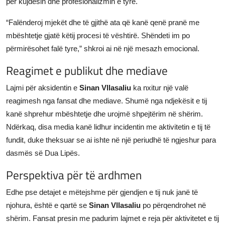
për kujdesin dhe profesionalizmin e tyre.
“Falënderoj mjekët dhe të gjithë ata që kanë qenë pranë me
mbështetje gjatë këtij procesi të vështirë. Shëndeti im po
përmirësohet falë tyre,” shkroi ai në një mesazh emocional.
Reagimet e publikut dhe mediave
Lajmi për aksidentin e
Sinan Vllasaliu
ka nxitur një valë
reagimesh nga fansat dhe mediave. Shumë nga ndjekësit e tij
kanë shprehur mbështetje dhe urojmë shpejtërim në shërim.
Ndërkaq, disa media kanë lidhur incidentin me aktivitetin e tij të
fundit, duke theksuar se ai ishte në një periudhë të ngjeshur para
dasmës së Dua Lipës.
Perspektiva për të ardhmen
Edhe pse detajet e mëtejshme për gjendjen e tij nuk janë të
njohura, është e qartë se
Sinan Vllasaliu
po përqendrohet në
shërim. Fansat presin me padurim lajmet e reja për aktivitetet e tij