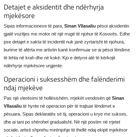
Detajet e aksidentit dhe ndërhyrja
mjekësore
Sipas informacioneve të para,
Sinan Vllasaliu
pësoi aksidentin
gjatë vozitjes me motor në një rrugë të njohur të Kosovës. Edhe
pse detajet e sakta të incidentit nuk janë zyrtarisht të njohura,
burime të afërta me artistin kanë konfirmuar se ai pësoi lëndime
të lehta në krah dhe në kokë. Kjo e detyroi atë të kërkojë
ndërhyrje mjekësore urgjente.
Operacioni i suksesshëm dhe falënderimi
ndaj mjekëve
Pas një vlerësimi të hollësishëm, mjekët vendosën që
Sinan
Vllasaliu
të hynte në operacion për të trajtuar lëndimet e
pësuara. Sipas deklaratës së tij, operacioni u krye me sukses,
dhe ai tani po shërohet gradualisht. Në një postim në rrjetet
sociale, artisti shprehu mirënjohje të thellë ndaj ekipit mjekësor