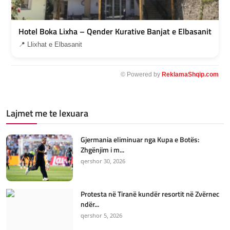
Hotel Boka Lixha – Qender Kurative Banjat e Elbasanit
📍 Llixhat e Elbasanit
© Powered by
ReklamaShqip.com
Lajmet me te lexuara
Gjermania eliminuar nga Kupa e Botës:
Zhgënjim i m...
qershor 30, 2026
Protesta në Tiranë kundër resortit në Zvërnec
ndër...
qershor 5, 2026