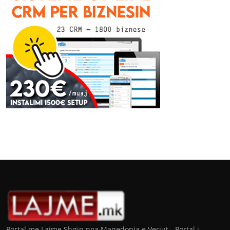
Portal me Lajme Shqip nga Maqedonia e Veriut - Portal i