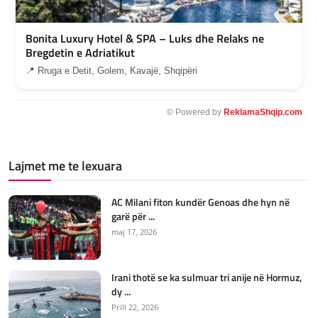
Bonita Luxury Hotel & SPA – Luks dhe Relaks ne
Bregdetin e Adriatikut
📍 Rruga e Detit, Golem, Kavajë, Shqipëri
© Powered by
ReklamaShqip.com
Lajmet me te lexuara
AC Milani fiton kundër Genoas dhe hyn në
garë për ...
maj 17, 2026
Irani thotë se ka sulmuar tri anije në Hormuz,
dy ...
Prill 22, 2026