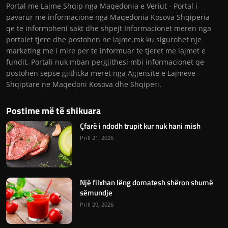
Portal me Lajme Shqip nga Maqedonia e Veriut - Portal i
pavarur me informacione nga Maqedonia Kosova Shqiperia
qe te informoheni sakt dhe shpejt Informacionet meren nga
portalet tjere dhe postohen ne lajme.mk ku sigurohet nje
marketing me i mire per te informuar te tjeret me lajmet e
fundit. Portali nuk mban pergjithesi mbi informacionet qe
postohen sepse gjithcka meret nga Agjensite e Lajmeve
Shqiptare ne Maqedoni Kosova dhe Shqiperi.
Postime më të shikuara
Çfarë i ndodh trupit kur nuk hani mish
Prill 21, 2026
Një filxhan lëng domatesh shëron shumë
sëmundje
Prill 20, 2026