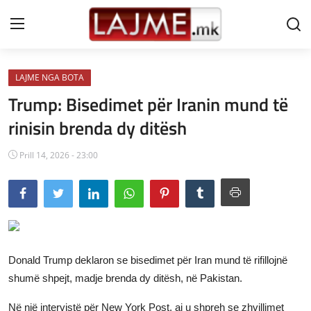
LAJME NGA BOTA
Shtëpi
Trump: Bisedimet për Iranin mund të
LAJME MAQEDONI
rinisin brenda dy ditësh
SHQIPERI
Prill 14, 2026 - 23:00
KOSOVA
LAJME NGA BOTA
SHOWBIZ
Donald Trump deklaron se bisedimet për Iran mund të rifillojnë
SPORT
shumë shpejt, madje brenda dy ditësh, në Pakistan.
SHENDETI
Në një intervistë për New York Post, ai u shpreh se zhvillimet