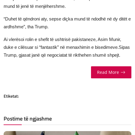
mund të jenë të menjëhershme.
JETA
“Duhet të qëndroni aty, sepse diçka mund të ndodhë në dy ditët e
Gallery
ardhshme”, tha Trump.
Shqip
Ai vlerësoi rolin e shefit të ushtrisë pakistaneze, Asim Munir,
duke e cilësuar si “fantastik” në menaxhimin e bisedimeve.Sipas
Trump, gjasat janë që negociatat të rikthehen shumë shpejt.
Read More
Etiketat:
Postime të ngjashme