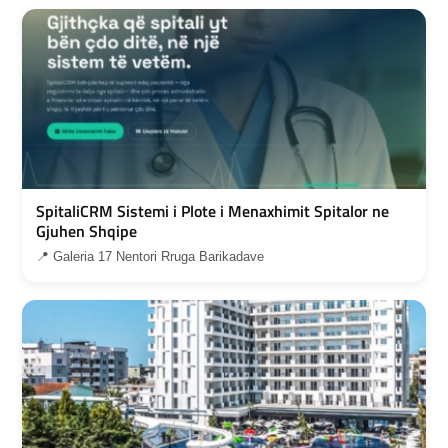
SpitaliCRM Sistemi i Plote i Menaxhimit Spitalor ne
Gjuhen Shqipe
📍 Galeria 17 Nentori Rruga Barikadave