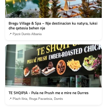
Bregu Village & Spa – Nje destinacion ku natyra, luksi
dhe qetesia behen nje
📍 Pjezë Durrës Albania
TE SHQIPJA - Pula ne Prush me e mire ne Durres
📍 Plazh Iliria, Rruga Pavarësia, Durrës