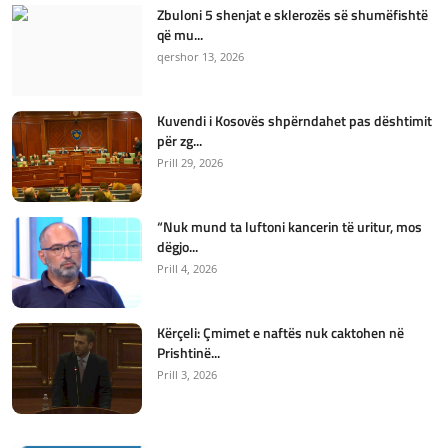
Zbuloni 5 shenjat e sklerozës së shumëfishtë
që mu...
qershor 13, 2026
Kuvendi i Kosovës shpërndahet pas dështimit
për zg...
Prill 29, 2026
“Nuk mund ta luftoni kancerin të uritur, mos
dëgjo...
Prill 4, 2026
Kërçeli: Çmimet e naftës nuk caktohen në
Prishtinë...
Prill 3, 2026