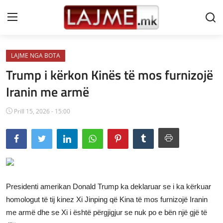
LAJME NGA BOTA
Shtëpi
Trump i kërkon Kinës të mos furnizojë
LAJME MAQEDONI
Iranin me armë
SHQIPERI
Prill 15, 2026 - 15:00
KOSOVA
LAJME NGA BOTA
SHOWBIZ
Presidenti amerikan Donald Trump ka deklaruar se i ka kërkuar
SPORT
homologut të tij kinez Xi Jinping që Kina të mos furnizojë Iranin
me armë dhe se Xi i është përgjigjur se nuk po e bën një gjë të
SHENDETI