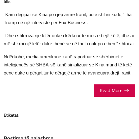
tillë.
JETA
“Kam dëgjuar se Kina po i jep armë Iranit, po e shihni kudo,” tha
Gallery
Trump në një intervistë për Fox Business.
“Dhe i shkrova një letër duke i kërkuar të mos e bëjë këtë, dhe ai
Shqip
më shkroi një letër duke thënë se në thelb nuk po e bën,” shtoi ai.
Ndërkohë, media amerikane kanë raportuar se shërbimet e
inteligjencës së SHBA-së kanë sinjalizuar se Kina mund të ketë
qenë duke u përgatitur të dërgojë armë të avancuara drejt Iranit.
Read More
Etiketat:
Postime të ngjashme