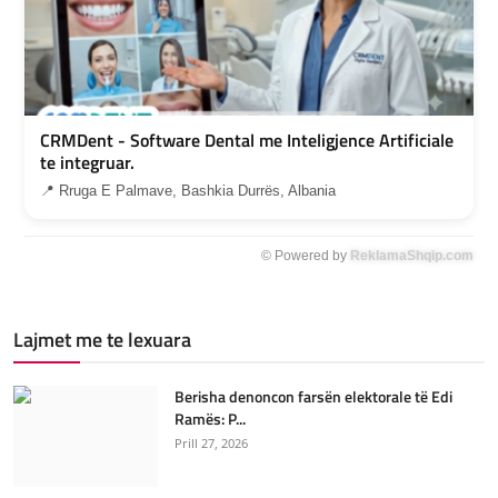
CRMDent - Software Dental me Inteligjence Artificiale
te integruar.
📍 Rruga E Palmave, Bashkia Durrës, Albania
© Powered by
ReklamaShqip.com
Lajmet me te lexuara
Berisha denoncon farsën elektorale të Edi
Ramës: P...
Prill 27, 2026