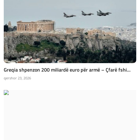
Greqia shpenzon 200 miliardë euro për armë – Çfarë fshi...
qershor 23, 2026