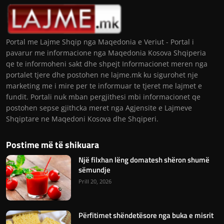
Portal me Lajme Shqip nga Maqedonia e Veriut - Portal i
pavarur me informacione nga Maqedonia Kosova Shqiperia
qe te informoheni sakt dhe shpejt Informacionet meren nga
portalet tjere dhe postohen ne lajme.mk ku sigurohet nje
marketing me i mire per te informuar te tjeret me lajmet e
fundit. Portali nuk mban pergjithesi mbi informacionet qe
postohen sepse gjithcka meret nga Agjensite e Lajmeve
Shqiptare ne Maqedoni Kosova dhe Shqiperi.
Postime më të shikuara
Një filxhan lëng domatesh shëron shumë
sëmundje
Prill 20, 2026
Përfitimet shëndetësore nga buka e misrit