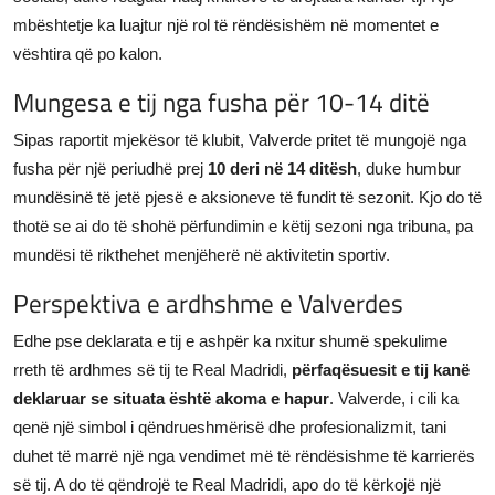
mbështetje ka luajtur një rol të rëndësishëm në momentet e
vështira që po kalon.
Mungesa e tij nga fusha për 10-14 ditë
Sipas raportit mjekësor të klubit, Valverde pritet të mungojë nga
fusha për një periudhë prej
10 deri në 14 ditësh
, duke humbur
mundësinë të jetë pjesë e aksioneve të fundit të sezonit. Kjo do të
thotë se ai do të shohë përfundimin e këtij sezoni nga tribuna, pa
mundësi të rikthehet menjëherë në aktivitetin sportiv.
Perspektiva e ardhshme e Valverdes
Edhe pse deklarata e tij e ashpër ka nxitur shumë spekulime
rreth të ardhmes së tij te Real Madridi,
përfaqësuesit e tij kanë
deklaruar se situata është akoma e hapur
. Valverde, i cili ka
qenë një simbol i qëndrueshmërisë dhe profesionalizmit, tani
duhet të marrë një nga vendimet më të rëndësishme të karrierës
së tij. A do të qëndrojë te Real Madridi, apo do të kërkojë një