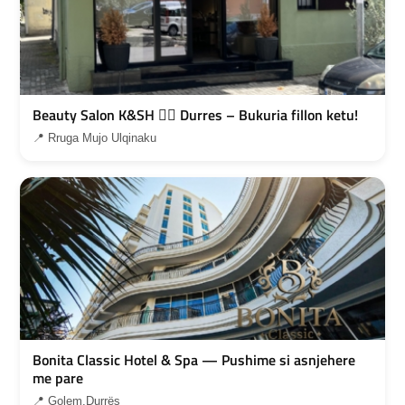
Beauty Salon K&SH 💇‍♀️ Durres – Bukuria fillon ketu!
📍 Rruga Mujo Ulqinaku
Bonita Classic Hotel & Spa — Pushime si asnjehere
me pare
📍 Golem,Durrës