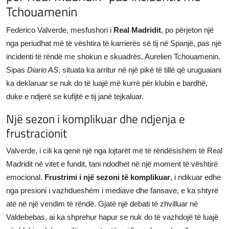
Tchouamenin
JETA
Federico Valverde, mesfushori i
Real Madridit
, po përjeton një
Gallery
nga periudhat më të vështira të karrierës së tij në Spanjë, pas një
incidenti të rëndë me shokun e skuadrës, Aurelien Tchouamenin.
Shqip
Sipas
Diario AS
, situata ka arritur në një pikë të tillë që uruguaiani
ka deklaruar se nuk do të luajë më kurrë për klubin e bardhë,
duke e ndjerë se kufijtë e tij janë tejkaluar.
Një sezon i komplikuar dhe ndjenja e
frustracionit
Valverde, i cili ka qenë një nga lojtarët më të rëndësishëm të Real
Madridit në vitet e fundit, tani ndodhet në një moment të vështirë
emocional.
Frustrimi i një sezoni të komplikuar
, i ndikuar edhe
nga presioni i vazhdueshëm i mediave dhe fansave, e ka shtyrë
atë në një vendim të rëndë. Gjatë një debati të zhvilluar në
Valdebebas, ai ka shprehur hapur se nuk do të vazhdojë të luajë