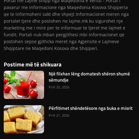
Portal me Lajme Shqip nga Maqedonia e Veriut - Portal i
pavarur me informacione nga Maqedonia Kosova Shqiperia
qe te informoheni sakt dhe shpejt Informacionet meren nga
portalet tjere dhe postohen ne lajme.mk ku sigurohet nje
marketing me i mire per te informuar te tjeret me lajmet e
fundit. Portali nuk mban pergjithesi mbi informacionet qe
postohen sepse gjithcka meret nga Agjensite e Lajmeve
Shqiptare ne Maqedoni Kosova dhe Shqiperi.
Postime më të shikuara
Një filxhan lëng domatesh shëron shumë
sëmundje
Prill 20, 2026
Përfitimet shëndetësore nga buka e misrit
Prill 21, 2026