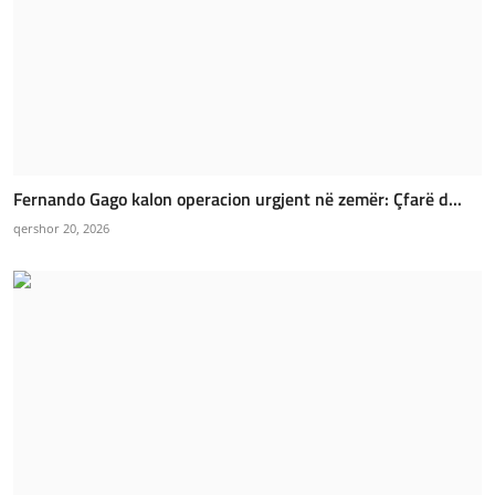
Fernando Gago kalon operacion urgjent në zemër: Çfarë d...
qershor 20, 2026