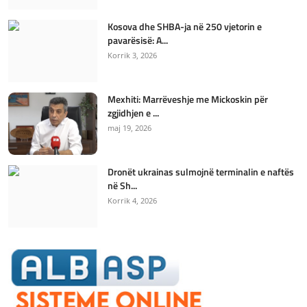
Kosova dhe SHBA-ja në 250 vjetorin e
pavarësisë: A...
Korrik 3, 2026
Mexhiti: Marrëveshje me Mickoskin për
zgjidhjen e ...
maj 19, 2026
Dronët ukrainas sulmojnë terminalin e naftës
në Sh...
Korrik 4, 2026