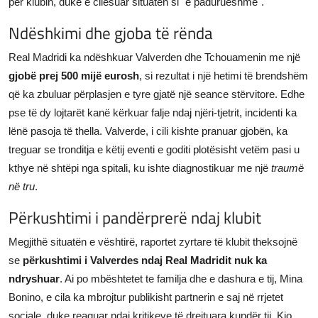
për klubin, duke e cilësuar situatën si "e padurueshme".
Ndëshkimi dhe gjoba të rënda
Real Madridi ka ndëshkuar Valverden dhe Tchouamenin me një
gjobë prej 500 mijë eurosh
, si rezultat i një hetimi të brendshëm
që ka zbuluar përplasjen e tyre gjatë një seance stërvitore. Edhe
pse të dy lojtarët kanë kërkuar falje ndaj njëri-tjetrit, incidenti ka
lënë pasoja të thella. Valverde, i cili kishte pranuar gjobën, ka
treguar se tronditja e këtij eventi e goditi plotësisht vetëm pasi u
kthye në shtëpi nga spitali, ku ishte diagnostikuar me një
traumë
në tru
.
Përkushtimi i pandërprerë ndaj klubit
Megjithë situatën e vështirë, raportet zyrtare të klubit theksojnë
se
përkushtimi i Valverdes ndaj Real Madridit nuk ka
ndryshuar
. Ai po mbështetet te familja dhe e dashura e tij, Mina
Bonino, e cila ka mbrojtur publikisht partnerin e saj në rrjetet
sociale, duke reaguar ndaj kritikeve të drejtuara kundër tij. Kjo