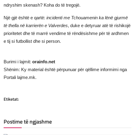
ndryshim skenash? Koha do të tregojë.
Një gjë është e qartë:
incidenti me Tchouamenin ka lënë gjurmë
të thella në karrierën e Valverdes
, duke e detyruar atë të rishikojë
prioritetet dhe të marrë vendime të rëndësishme për të ardhmen
e tij si futbollist dhe si person.
Burimi i lajmit:
orainfo.net
Shënim: Ky material është përpunuar për qëllime informimi nga
Portali lajme.mk.
Etiketat:
Postime të ngjashme