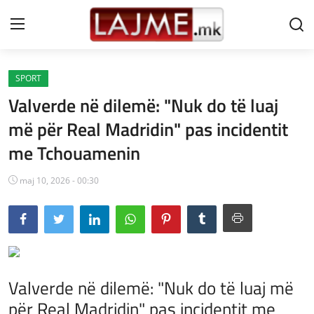
SPORT
Shtëpi
Valverde në dilemë: "Nuk do të luaj
LAJME MAQEDONI
më për Real Madridin" pas incidentit
me Tchouamenin
SHQIPERI
KOSOVA
maj 10, 2026 - 00:30
LAJME NGA BOTA
SHOWBIZ
SPORT
Valverde në dilemë: "Nuk do të luaj më
për Real Madridin" pas incidentit me
SHENDETI