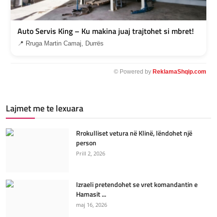
Auto Servis King – Ku makina juaj trajtohet si mbret!
📍 Rruga Martin Camaj, Durrës
© Powered by
ReklamaShqip.com
Lajmet me te lexuara
Rrokulliset vetura në Klinë, lëndohet një
person
Prill 2, 2026
Izraeli pretendohet se vret komandantin e
Hamasit ...
maj 16, 2026