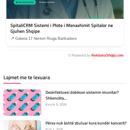
SpitaliCRM Sistemi i Plote i Menaxhimit Spitalor ne
Gjuhen Shqipe
📍 Galeria 17 Nentori Rruga Barikadave
© Powered by
ReklamaShqip.com
Lajmet me te lexuara
Dezinfektuesi dobëson sistemin imunitar?
Shkencëta...
Korrik 9, 2026
Përse nuk është zbuluar kura kundër kancerit?
Prill 1, 2026