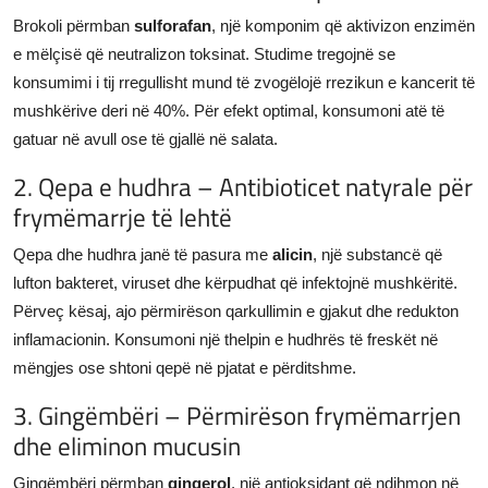
Brokoli përmban
sulforafan
, një komponim që aktivizon enzimën
e mëlçisë që neutralizon toksinat. Studime tregojnë se
konsumimi i tij rregullisht mund të zvogëlojë rrezikun e kancerit të
mushkërive deri në 40%. Për efekt optimal, konsumoni atë të
gatuar në avull ose të gjallë në salata.
2. Qepa e hudhra – Antibioticet natyrale për
frymëmarrje të lehtë
Qepa dhe hudhra janë të pasura me
alicin
, një substancë që
lufton bakteret, viruset dhe kërpudhat që infektojnë mushkëritë.
Përveç kësaj, ajo përmirëson qarkullimin e gjakut dhe redukton
inflamacionin. Konsumoni një thelpin e hudhrës të freskët në
mëngjes ose shtoni qepë në pjatat e përditshme.
3. Gingëmbëri – Përmirëson frymëmarrjen
dhe eliminon mucusin
Gingëmbëri përmban
gingerol
, një antioksidant që ndihmon në