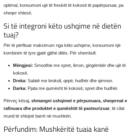
optimal, konsumoni ujë të freskët të kokosit të papërpunuar, pa
sheqer shtesë.
Si të integroni këto ushqime në dietën
tuaj?
Për të përfituar maksimum nga këto ushqime, konsumoni një
kombinim të tyre gjatë gjithë ditës. Për shembull:
Mëngjesi:
Smoothie me spret, limon, gingëmbër dhe ujë të
kokosit.
Dreka:
Salatë me brokoli, qepë, hudhër dhe qimnon.
Darka:
Pjata me qumësht të kokosit, spret dhe hudhër.
Përveç kësaj,
shmangni ushqimet e përpunuara, sheqernat e
rafinuara dhe produktet e qumështit të pasteurizuar
, të cilat
mund të shtojnë barrë në mushkëri.
Përfundim: Mushkëritë tuaja kanë