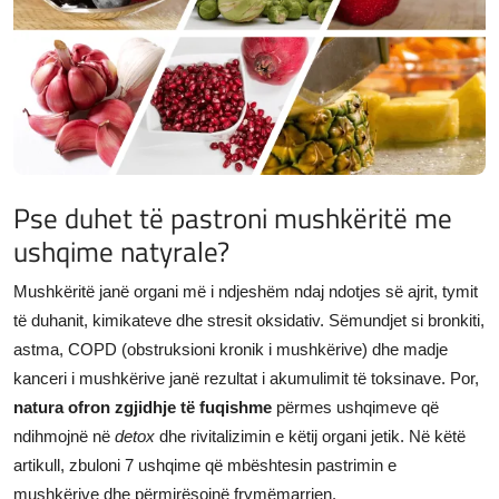
JETA
Gallery
Shqip
Pse duhet të pastroni mushkëritë me
ushqime natyrale?
Mushkëritë janë organi më i ndjeshëm ndaj ndotjes së ajrit, tymit
të duhanit, kimikateve dhe stresit oksidativ. Sëmundjet si bronkiti,
astma, COPD (obstruksioni kronik i mushkërive) dhe madje
kanceri i mushkërive janë rezultat i akumulimit të toksinave. Por,
natura ofron zgjidhje të fuqishme
përmes ushqimeve që
ndihmojnë në
detox
dhe rivitalizimin e këtij organi jetik. Në këtë
artikull, zbuloni 7 ushqime që mbështesin pastrimin e
mushkërive dhe përmirësojnë frymëmarrjen.