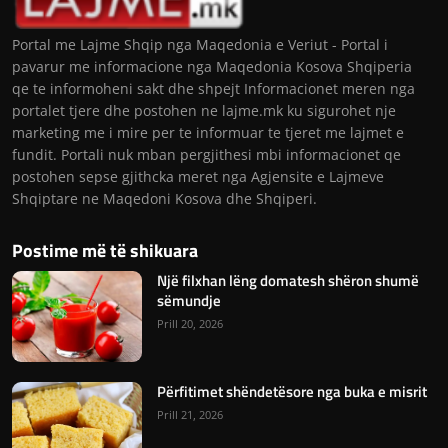
Portal me Lajme Shqip nga Maqedonia e Veriut - Portal i
pavarur me informacione nga Maqedonia Kosova Shqiperia
qe te informoheni sakt dhe shpejt Informacionet meren nga
portalet tjere dhe postohen ne lajme.mk ku sigurohet nje
marketing me i mire per te informuar te tjeret me lajmet e
fundit. Portali nuk mban pergjithesi mbi informacionet qe
postohen sepse gjithcka meret nga Agjensite e Lajmeve
Shqiptare ne Maqedoni Kosova dhe Shqiperi.
Postime më të shikuara
Një filxhan lëng domatesh shëron shumë
sëmundje
Prill 20, 2026
Përfitimet shëndetësore nga buka e misrit
Prill 21, 2026