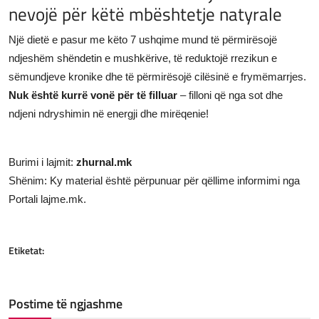
nevojë për këtë mbështetje natyrale
Një dietë e pasur me këto 7 ushqime mund të përmirësojë
ndjeshëm shëndetin e mushkërive, të reduktojë rrezikun e
sëmundjeve kronike dhe të përmirësojë cilësinë e frymëmarrjes.
Nuk është kurrë vonë për të filluar
– filloni që nga sot dhe
ndjeni ndryshimin në energji dhe mirëqenie!
Burimi i lajmit:
zhurnal.mk
Shënim: Ky material është përpunuar për qëllime informimi nga
Portali lajme.mk.
Etiketat:
Postime të ngjashme