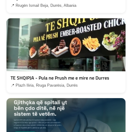
📍 Rrugën Ismail Beja, Durrës, Albania
TE SHQIPJA - Pula ne Prush me e mire ne Durres
📍 Plazh Iliria, Rruga Pavarësia, Durrës