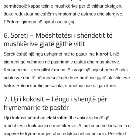
përmirësojë kapacitetin e mushkërive për të thithur oksigjen,
duke reduktuar ndjeshëm simptomat e astmës dhe alergjive.
Përdorni qimnon në pjatat ose si çaj.
6. Spreti – Mbështetësi i shëndetit të
mushkërive gjatë gjithë vitit
Spreti është një nga ushqimet më të pasur me
klorofil
, një
pigment që ndihmon në pastrimin e gjakut dhe mushkërive.
Konsumimi i tij rregullisht mund të zvogëlojë ndjeshmërinë ndaj
ndotësve dhe të përmirësojë qëndrueshmërinë gjatë aktiviteteve
fizike. Shtoni spretin në salata, smoothie ose si garniturë.
7. Uji i kokosit – Lëngu i shenjtë për
frymëmarrje të pastër
Uji i kokosit përmban
elektrolite
dhe antioksidantë që
mbështesin funksionin e mushkërive. Ai ndihmon në hidratimin e
rrugëve të frymëmarrjes dhe redukton inflamacionin. Për efekt