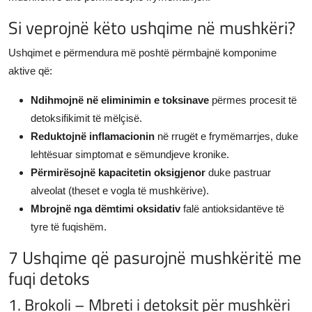
Si veprojnë këto ushqime në mushkëri?
Ushqimet e përmendura më poshtë përmbajnë komponime
aktive që:
Ndihmojnë në eliminimin e toksinave
përmes procesit të
detoksifikimit të mëlçisë.
Reduktojnë inflamacionin
në rrugët e frymëmarrjes, duke
lehtësuar simptomat e sëmundjeve kronike.
Përmirësojnë kapacitetin oksigjenor
duke pastruar
alveolat (theset e vogla të mushkërive).
Mbrojnë nga dëmtimi oksidativ
falë antioksidantëve të
tyre të fuqishëm.
7 Ushqime që pasurojnë mushkëritë me
fuqi detoks
1. Brokoli – Mbreti i detoksit për mushkëri