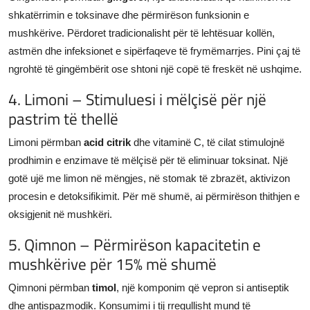
shkatërrimin e toksinave dhe përmirëson funksionin e
mushkërive. Përdoret tradicionalisht për të lehtësuar kollën,
astmën dhe infeksionet e sipërfaqeve të frymëmarrjes. Pini çaj të
ngrohtë të gingëmbërit ose shtoni një copë të freskët në ushqime.
4. Limoni – Stimuluesi i mëlçisë për një
pastrim të thellë
Limoni përmban
acid citrik
dhe vitaminë C, të cilat stimulojnë
prodhimin e enzimave të mëlçisë për të eliminuar toksinat. Një
gotë ujë me limon në mëngjes, në stomak të zbrazët, aktivizon
procesin e detoksifikimit. Për më shumë, ai përmirëson thithjen e
oksigjenit në mushkëri.
5. Qimnon – Përmirëson kapacitetin e
mushkërive për 15% më shumë
Qimnoni përmban
timol
, një komponim që vepron si antiseptik
dhe antispazmodik. Konsumimi i tij rregullisht mund të