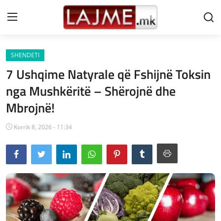
SHENDETI
Shtëpi
7 Ushqime Natyrale që Fshijnë Toksin
LAJME MAQEDONI
nga Mushkëritë – Shërojnë dhe
Mbrojnë!
SHQIPERI
KOSOVA
Korrik 8, 2026 - 11:34
LAJME NGA BOTA
SHOWBIZ
SPORT
SHENDETI