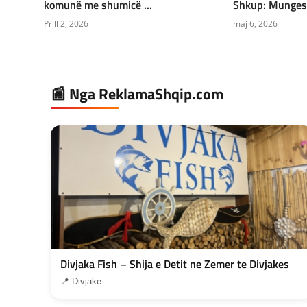
komunë me shumicë ...
Shkup: Mungesë 
Prill 2, 2026
maj 6, 2026
📰 Nga ReklamaShqip.com
Divjaka Fish – Shija e Detit ne Zemer te Divjakes
📍 Divjake