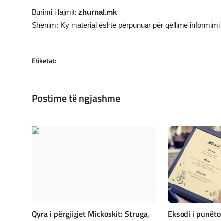
Burimi i lajmit:
zhurnal.mk
Shënim: Ky material është përpunuar për qëllime informimi 
Etiketat:
Postime të ngjashme
Qyra i përgjigjet Mickoskit: Struga,
Eksodi i punëto