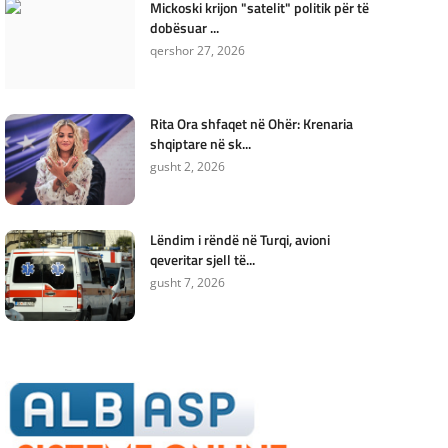
Mickoski krijon "satelit" politik për të
dobësuar ...
qershor 27, 2026
Rita Ora shfaqet në Ohër: Krenaria
shqiptare në sk...
gusht 2, 2026
Lëndim i rëndë në Turqi, avioni
qeveritar sjell të...
gusht 7, 2026