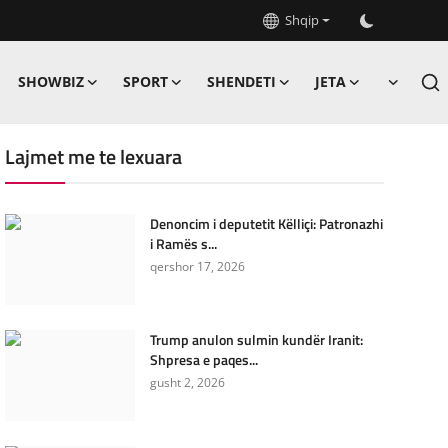
Shqip
SHOWBIZ
SPORT
SHENDETI
JETA
Lajmet me te lexuara
Denoncim i deputetit Këlliçi: Patronazhi
i Ramës s...
qershor 17, 2026
Trump anulon sulmin kundër Iranit:
Shpresa e paqes...
gusht 2, 2026