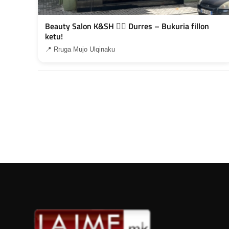
Beauty Salon K&SH 💇‍♀️ Durres – Bukuria fillon
ketu!
📍 Rruga Mujo Ulqinaku