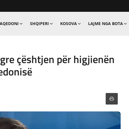
MAQEDONI
SHQIPERI
KOSOVA
LAJME NGA BOTA
gre çështjen për higjienën
edonisë