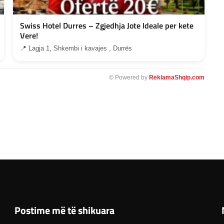
Swiss Hotel Durres – Zgjedhja Jote Ideale per kete
Vere!
📍 Lagja 1, Shkembi i kavajes , Durrës
© Powered by
ReklamaShqip.com
Postime më të shikuara