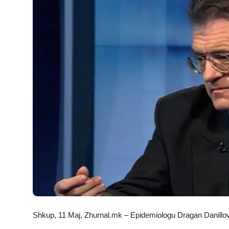
JETA
Gallery
Shqip
Shkup, 11 Maj, Zhurnal.mk – Epidemiologu Dragan Danillov