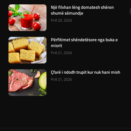
Një filxhan lëng domatesh shëron
shumë sëmundje
Prill 20, 2026
Përfitimet shëndetësore nga buka e
misrit
Prill 21, 2026
Çfarë i ndodh trupit kur nuk hani mish
Prill 21, 2026