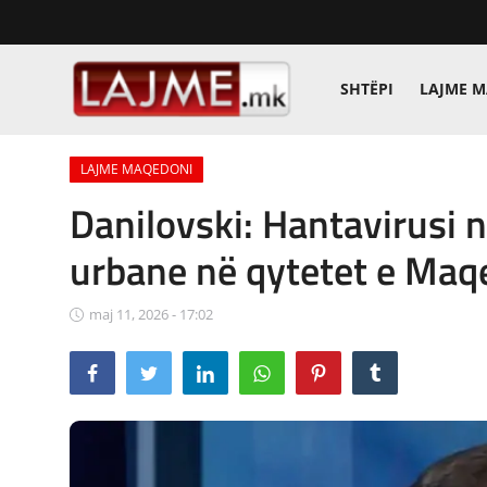
SHTËPI
LAJME 
Shtëpi
LAJME MAQEDONI
LAJME MAQEDONI
Danilovski: Hantavirusi n
SHQIPERI
urbane në qytetet e Maq
KOSOVA
maj 11, 2026 - 17:02
LAJME NGA BOTA
SHOWBIZ
SPORT
SHENDETI