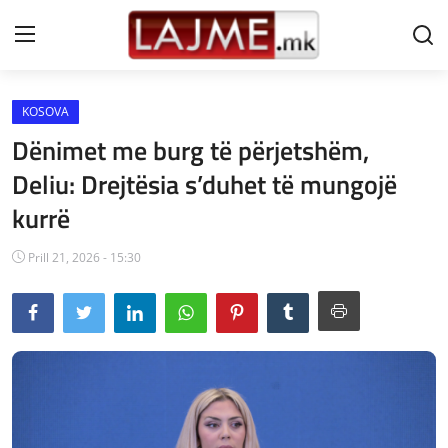
KOSOVA
Shtëpi
Dënimet me burg të përjetshëm,
LAJME MAQEDONI
Deliu: Drejtësia s’duhet të mungojë
kurrë
SHQIPERI
KOSOVA
Prill 21, 2026 - 15:30
LAJME NGA BOTA
SHOWBIZ
SPORT
SHENDETI