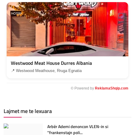
Westwood Meat House Durres Albania
📍 Westwood Meathouse, Rruga Egnatia
© Powered by
ReklamaShqip.com
Lajmet me te lexuara
Arbër Ademi denoncon VLEN-in si
"frankenstajn poli...