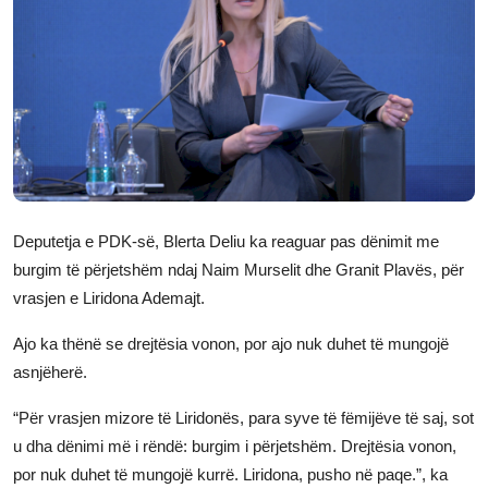
JETA
Gallery
Shqip
Deputetja e PDK-së, Blerta Deliu ka reaguar pas dënimit me
burgim të përjetshëm ndaj Naim Murselit dhe Granit Plavës, për
vrasjen e Liridona Ademajt.
Ajo ka thënë se drejtësia vonon, por ajo nuk duhet të mungojë
asnjëherë.
“Për vrasjen mizore të Liridonës, para syve të fëmijëve të saj, sot
u dha dënimi më i rëndë: burgim i përjetshëm. Drejtësia vonon,
por nuk duhet të mungojë kurrë. Liridona, pusho në paqe.”, ka