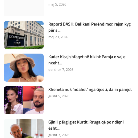
maj 5, 2026
Raporti DASH: Ballkani Perëndimor, rajon kyç
për s...
maj 23, 2026
Kader Kicaj shfaqet në bikini: Pamja e saj e
nxeht...
qershor 7, 2026
Xheneta nuk ‘ndahet’ nga Gjesti, dalin pamjet
gusht 5, 2026
Gjini i përgjigjet Kurtit: Rruga që po ndiqni
ësht...
gusht 7, 2026