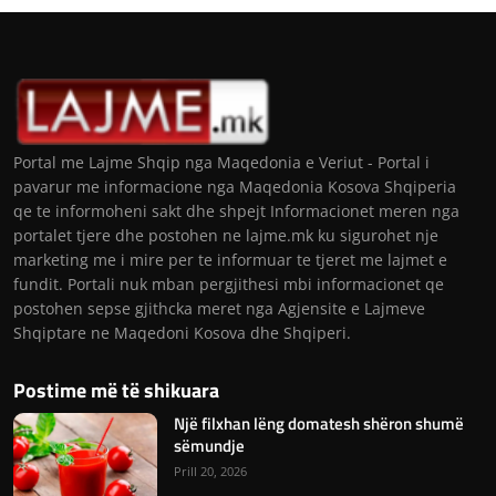
Portal me Lajme Shqip nga Maqedonia e Veriut - Portal i
pavarur me informacione nga Maqedonia Kosova Shqiperia
qe te informoheni sakt dhe shpejt Informacionet meren nga
portalet tjere dhe postohen ne lajme.mk ku sigurohet nje
marketing me i mire per te informuar te tjeret me lajmet e
fundit. Portali nuk mban pergjithesi mbi informacionet qe
postohen sepse gjithcka meret nga Agjensite e Lajmeve
Shqiptare ne Maqedoni Kosova dhe Shqiperi.
Postime më të shikuara
Një filxhan lëng domatesh shëron shumë
sëmundje
Prill 20, 2026