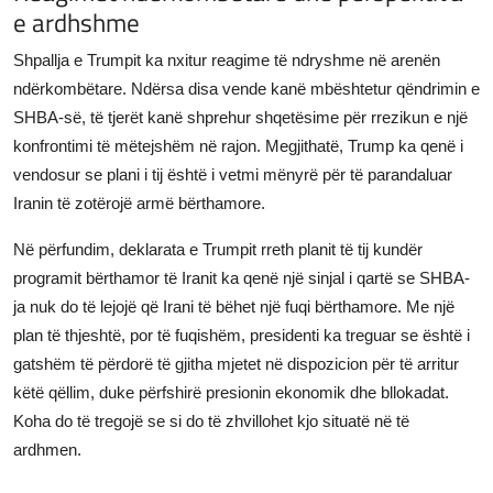
e ardhshme
Shpallja e Trumpit ka nxitur reagime të ndryshme në arenën
ndërkombëtare. Ndërsa disa vende kanë mbështetur qëndrimin e
SHBA-së, të tjerët kanë shprehur shqetësime për rrezikun e një
konfrontimi të mëtejshëm në rajon. Megjithatë, Trump ka qenë i
vendosur se plani i tij është i vetmi mënyrë për të parandaluar
Iranin të zotërojë armë bërthamore.
Në përfundim, deklarata e Trumpit rreth planit të tij kundër
programit bërthamor të Iranit ka qenë një sinjal i qartë se SHBA-
ja nuk do të lejojë që Irani të bëhet një fuqi bërthamore. Me një
plan të thjeshtë, por të fuqishëm, presidenti ka treguar se është i
gatshëm të përdorë të gjitha mjetet në dispozicion për të arritur
këtë qëllim, duke përfshirë presionin ekonomik dhe bllokadat.
Koha do të tregojë se si do të zhvillohet kjo situatë në të
ardhmen.