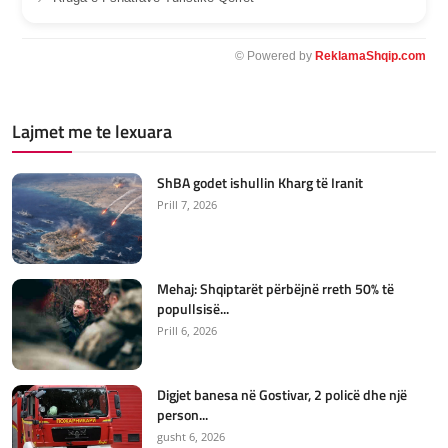
© Powered by
ReklamaShqip.com
Lajmet me te lexuara
ShBA godet ishullin Kharg të Iranit
Prill 7, 2026
Mehaj: Shqiptarët përbëjnë rreth 50% të
popullsisë...
Prill 6, 2026
Digjet banesa në Gostivar, 2 policë dhe një
person...
gusht 6, 2026