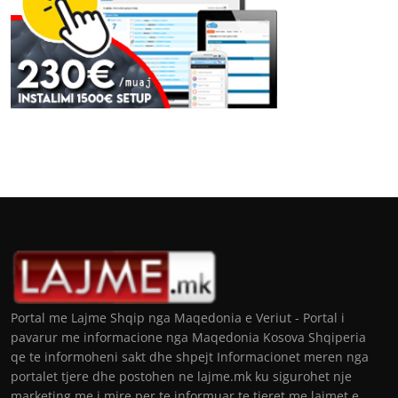
Portal me Lajme Shqip nga Maqedonia e Veriut - Portal i
pavarur me informacione nga Maqedonia Kosova Shqiperia
qe te informoheni sakt dhe shpejt Informacionet meren nga
portalet tjere dhe postohen ne lajme.mk ku sigurohet nje
marketing me i mire per te informuar te tjeret me lajmet e