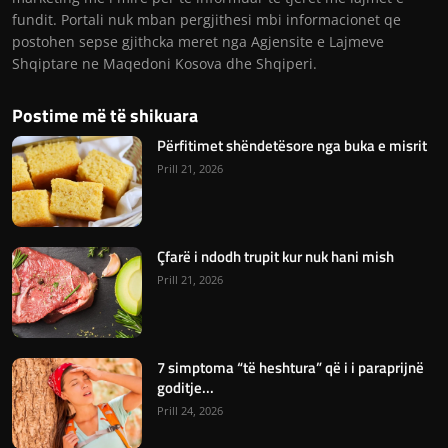
fundit. Portali nuk mban pergjithesi mbi informacionet qe
postohen sepse gjithcka meret nga Agjensite e Lajmeve
Shqiptare ne Maqedoni Kosova dhe Shqiperi.
Postime më të shikuara
Përfitimet shëndetësore nga buka e misrit
Prill 21, 2026
Çfarë i ndodh trupit kur nuk hani mish
Prill 21, 2026
7 simptoma “të heshtura” që i i paraprijnë
goditje...
Prill 24, 2026