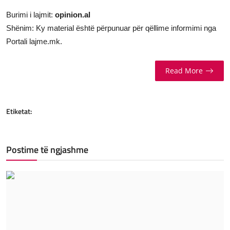
Burimi i lajmit:
opinion.al
Shënim: Ky material është përpunuar për qëllime informimi nga
Portali lajme.mk.
Read More
Etiketat:
Postime të ngjashme