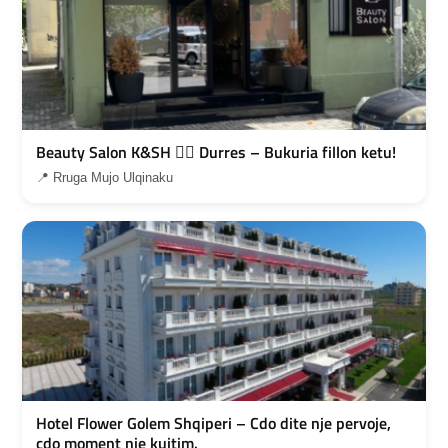
Beauty Salon K&SH 💇‍♀️ Durres – Bukuria fillon ketu!
📍 Rruga Mujo Ulqinaku
Hotel Flower Golem Shqiperi – Cdo dite nje pervoje,
cdo moment nje kujtim.