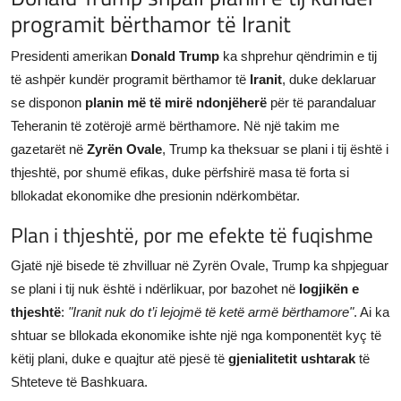
programit bërthamor të Iranit
JETA
Presidenti amerikan
Donald Trump
ka shprehur qëndrimin e tij
Gallery
të ashpër kundër programit bërthamor të
Iranit
, duke deklaruar
se disponon
planin më të mirë ndonjëherë
për të parandaluar
Shqip
Teheranin të zotërojë armë bërthamore. Në një takim me
gazetarët në
Zyrën Ovale
, Trump ka theksuar se plani i tij është i
thjeshtë, por shumë efikas, duke përfshirë masa të forta si
bllokadat ekonomike dhe presionin ndërkombëtar.
Plan i thjeshtë, por me efekte të fuqishme
Gjatë një bisede të zhvilluar në Zyrën Ovale, Trump ka shpjeguar
se plani i tij nuk është i ndërlikuar, por bazohet në
logjikën e
thjeshtë
:
"Iranit nuk do t’i lejojmë të ketë armë bërthamore"
. Ai ka
shtuar se bllokada ekonomike ishte një nga komponentët kyç të
këtij plani, duke e quajtur atë pjesë të
gjenialitetit ushtarak
të
Shteteve të Bashkuara.