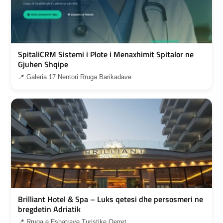
SpitaliCRM Sistemi i Plote i Menaxhimit Spitalor ne
Gjuhen Shqipe
📍 Galeria 17 Nentori Rruga Barikadave
Brilliant Hotel & Spa – Luks qetesi dhe persosmeri ne
bregdetin Adriatik
📍 Rruga e Fshatrave Turistike Qerret