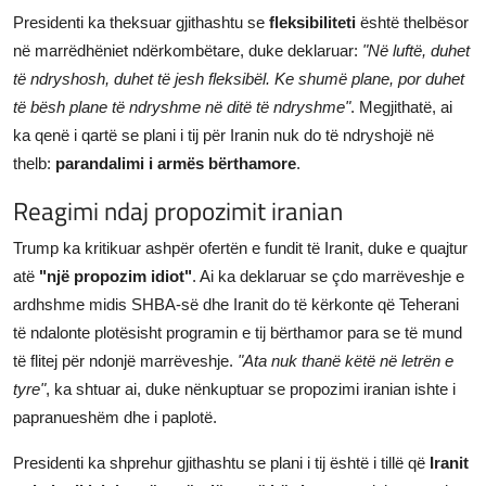
Presidenti ka theksuar gjithashtu se
fleksibiliteti
është thelbësor
në marrëdhëniet ndërkombëtare, duke deklaruar:
"Në luftë, duhet
të ndryshosh, duhet të jesh fleksibël. Ke shumë plane, por duhet
të bësh plane të ndryshme në ditë të ndryshme"
. Megjithatë, ai
ka qenë i qartë se plani i tij për Iranin nuk do të ndryshojë në
thelb:
parandalimi i armës bërthamore
.
Reagimi ndaj propozimit iranian
Trump ka kritikuar ashpër ofertën e fundit të Iranit, duke e quajtur
atë
"një propozim idiot"
. Ai ka deklaruar se çdo marrëveshje e
ardhshme midis SHBA-së dhe Iranit do të kërkonte që Teherani
të ndalonte plotësisht programin e tij bërthamor para se të mund
të flitej për ndonjë marrëveshje.
"Ata nuk thanë këtë në letrën e
tyre"
, ka shtuar ai, duke nënkuptuar se propozimi iranian ishte i
papranueshëm dhe i paplotë.
Presidenti ka shprehur gjithashtu se plani i tij është i tillë që
Iranit