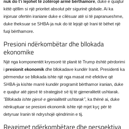
nuk do t’i lejohet të zotërojë armë bërthamore
, duke e quajtur
këtë qëllim si një prioritet absolut për sigurinë globale. Ai ka
injoruar ofertën iraniane duke e cilësuar atë si të papranueshme,
duke theksuar se SHBA-ja nuk do të lejojë që Irani të bëhet një
fuqi bërthamore.
Presioni ndërkombëtar dhe bllokada
ekonomike
Një nga komponentët kryesorë të planit të Trump është përdorimi
i
presionit ekonomik
dhe bllokadave kundër Iranit. Presidenti ka
përmendur se bllokada ishte një nga masat më efektive që
SHBA-ja kishte marrë kundër programit bërthamor iranian, duke
e quajtur atë pjesë të strategjisë së tij të gjeneralitetit ushtarak.
"Bllokada ishte pjesë e gjenialitetit ushtarak"
, ka thënë ai, duke
nënkuptuar se presioni ekonomik ishte një mjet kyç për të
detyruar Iranin të ndryshojë qëndrimin e tij.
Reagimet ndërkombëtare dhe perspektiva