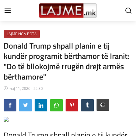
LAJME NGA BOTA
Shtëpi
Donald Trump shpall planin e tij
LAJME MAQEDONI
kundër programit bërthamor të Iranit:
"Do të bllokojmë rrugën drejt armës
SHQIPERI
bërthamore"
KOSOVA
maj 11, 2026 - 22:30
LAJME NGA BOTA
SHOWBIZ
SPORT
SHENDETI
Donald Trump shpall planin e tij kundër