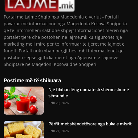
Portal me Lajme Shqip nga Maqedonia e Veriut - Portal i
pavarur me informacione nga Maqedonia Kosova Shqiperia
qe te informoheni sakt dhe shpejt Informacionet meren nga
portalet tjere dhe postohen ne lajme.mk ku sigurohet nje
marketing me i mire per te informuar te tjeret me lajmet e
fundit. Portali nuk mban pergjithesi mbi informacionet qe
postohen sepse gjithcka meret nga Agjensite e Lajmeve
Shqiptare ne Maqedoni Kosova dhe Shqiperi.
Postime më të shikuara
Një filxhan lëng domatesh shëron shumë
sëmundje
Prill 20, 2026
Përfitimet shëndetësore nga buka e misrit
Prill 21, 2026