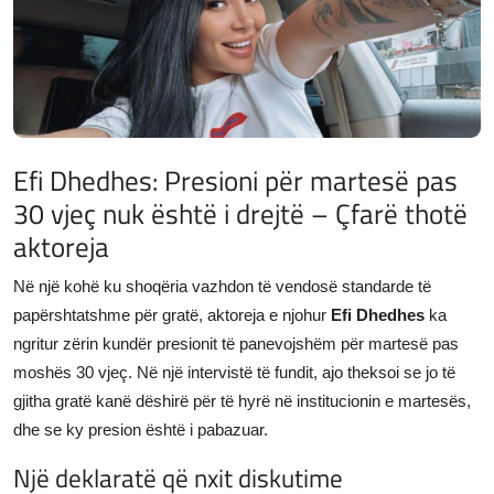
JETA
Gallery
Shqip
Efi Dhedhes: Presioni për martesë pas
30 vjeç nuk është i drejtë – Çfarë thotë
aktoreja
Në një kohë ku shoqëria vazhdon të vendosë standarde të
papërshtatshme për gratë, aktoreja e njohur
Efi Dhedhes
ka
ngritur zërin kundër presionit të panevojshëm për martesë pas
moshës 30 vjeç. Në një intervistë të fundit, ajo theksoi se jo të
gjitha gratë kanë dëshirë për të hyrë në institucionin e martesës,
dhe se ky presion është i pabazuar.
Një deklaratë që nxit diskutime