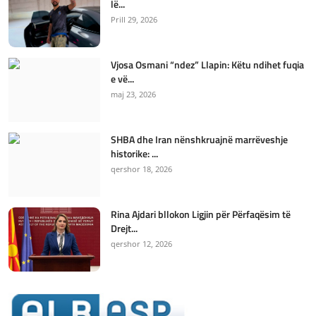
lë...
Prill 29, 2026
Vjosa Osmani “ndez” Llapin: Këtu ndihet fuqia
e vë...
maj 23, 2026
SHBA dhe Iran nënshkruajnë marrëveshje
historike: ...
qershor 18, 2026
Rina Ajdari bllokon Ligjin për Përfaqësim të
Drejt...
qershor 12, 2026