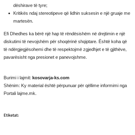
dëshirave të tyre;
Kritikës ndaj stereotipeve që lidhin suksesin e një gruaje me
martesën.
Efi Dhedhes ka bërë një hap të rëndësishëm në drejtimin e një
diskutimi të nevojshëm për shoqërinë shqiptare. Është koha që
të ndërgjegjësohemi dhe të respektojmë zgjedhjet e të gjithëve,
pavarësisht nga presionet e panevojshme.
Burimi i lajmit:
kosovarja-ks.com
Shënim: Ky material është përpunuar për qëllime informimi nga
Portali lajme.mk.
Etiketat: