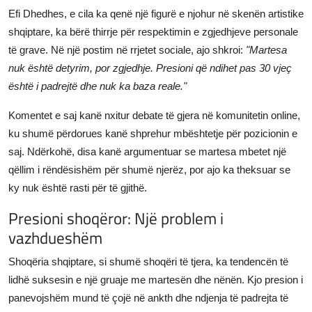
Efi Dhedhes, e cila ka qenë një figurë e njohur në skenën artistike
shqiptare, ka bërë thirrje për respektimin e zgjedhjeve personale
të grave. Në një postim në rrjetet sociale, ajo shkroi:
"Martesa
nuk është detyrim, por zgjedhje. Presioni që ndihet pas 30 vjeç
është i padrejtë dhe nuk ka baza reale."
Komentet e saj kanë nxitur debate të gjera në komunitetin online,
ku shumë përdorues kanë shprehur mbështetje për pozicionin e
saj. Ndërkohë, disa kanë argumentuar se martesa mbetet një
qëllim i rëndësishëm për shumë njerëz, por ajo ka theksuar se
ky nuk është rasti për të gjithë.
Presioni shoqëror: Një problem i
vazhdueshëm
Shoqëria shqiptare, si shumë shoqëri të tjera, ka tendencën të
lidhë suksesin e një gruaje me martesën dhe nënën. Kjo presion i
panevojshëm mund të çojë në ankth dhe ndjenja të padrejta të