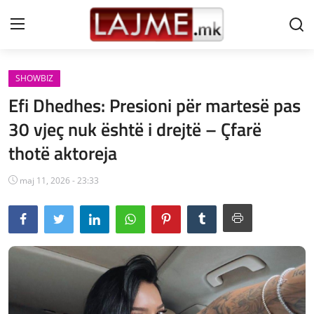
SHOWBIZ
Shtëpi
Efi Dhedhes: Presioni për martesë pas
LAJME MAQEDONI
30 vjeç nuk është i drejtë – Çfarë
thotë aktoreja
SHQIPERI
KOSOVA
maj 11, 2026 - 23:33
LAJME NGA BOTA
SHOWBIZ
SPORT
SHENDETI