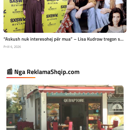
“Askush nuk interesohej për mua” – Lisa Kudrow tregon s...
Prill 6, 2026
📰 Nga ReklamaShqip.com