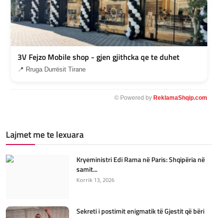
3V Fejzo Mobile shop - gjen gjithcka qe te duhet
📍 Rruga Durrësit Tirane
© Powered by
ReklamaShqip.com
Lajmet me te lexuara
Kryeministri Edi Rama në Paris: Shqipëria në
samit...
Korrik 13, 2026
Sekreti i postimit enigmatik të Gjestit që bëri