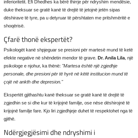
inferioritetit. Efi Dhedhes ka bërë thirrje për ndryshim mendësie,
duke theksuar se gratë kanë të drejtë të jetojnë jetën sipas
dëshirave të tyre, pa u detyruar të përshtaten me pritshmëritë e
shoqërisë.
Çfarë thonë ekspertët?
Psikologët kanë shpjeguar se presioni për martesë mund të ketë
efekte negative në shëndetin mendor të grave.
Dr. Anila Lila
, një
psikologe e njohur, ka thënë:
"Martesa është një zgjedhje
personale, dhe presioni për të hyrë në këtë institucion mund të
çojë në ankth dhe depresion."
Ekspertët gjithashtu kanë theksuar se gratë kanë të drejtë të
zgjedhin se si dhe kur të krijojnë familje, ose nëse dëshirojnë të
krijojnë familje fare. Kjo liri zgjedhjeje duhet të respektohet nga të
gjithë.
Ndërgjegjësimi dhe ndryshimi i