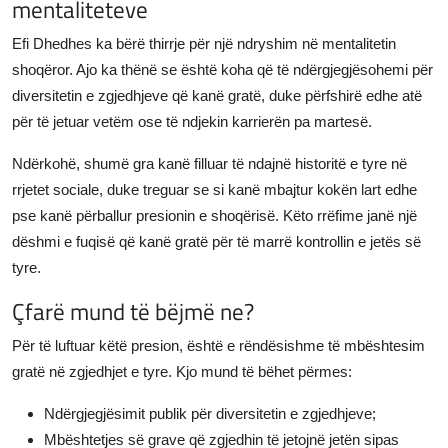
mentaliteteve
Efi Dhedhes ka bërë thirrje për një ndryshim në mentalitetin
shoqëror. Ajo ka thënë se është koha që të ndërgjegjësohemi për
diversitetin e zgjedhjeve që kanë gratë, duke përfshirë edhe atë
për të jetuar vetëm ose të ndjekin karrierën pa martesë.
Ndërkohë, shumë gra kanë filluar të ndajnë historitë e tyre në
rrjetet sociale, duke treguar se si kanë mbajtur kokën lart edhe
pse kanë përballur presionin e shoqërisë. Këto rrëfime janë një
dëshmi e fuqisë që kanë gratë për të marrë kontrollin e jetës së
tyre.
Çfarë mund të bëjmë ne?
Për të luftuar këtë presion, është e rëndësishme të mbështesim
gratë në zgjedhjet e tyre. Kjo mund të bëhet përmes:
Ndërgjegjësimit publik për diversitetin e zgjedhjeve;
Mbështetjes së grave që zgjedhin të jetojnë jetën sipas