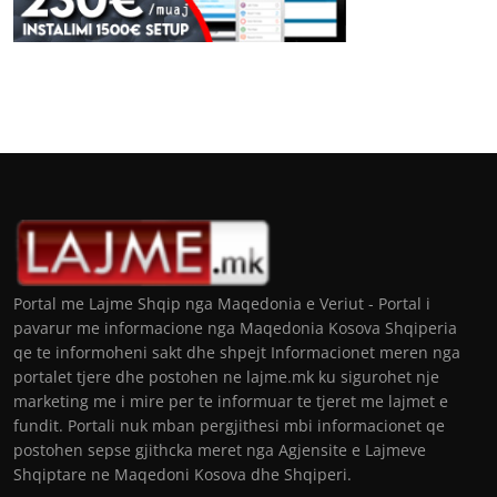
Portal me Lajme Shqip nga Maqedonia e Veriut - Portal i
pavarur me informacione nga Maqedonia Kosova Shqiperia
qe te informoheni sakt dhe shpejt Informacionet meren nga
portalet tjere dhe postohen ne lajme.mk ku sigurohet nje
marketing me i mire per te informuar te tjeret me lajmet e
fundit. Portali nuk mban pergjithesi mbi informacionet qe
postohen sepse gjithcka meret nga Agjensite e Lajmeve
Shqiptare ne Maqedoni Kosova dhe Shqiperi.