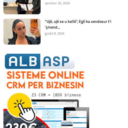
qershor 25, 2026
“Ujë, ujë se u kallë”, Egli ka vendosur t’i
‘çmend...
gusht 8, 2026