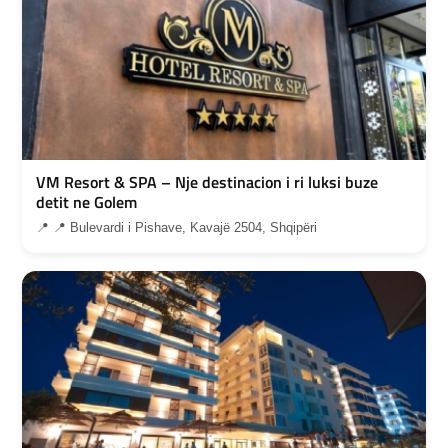
VM Resort & SPA – Nje destinacion i ri luksi buze
detit ne Golem
📍 📍 Bulevardi i Pishave, Kavajë 2504, Shqipëri