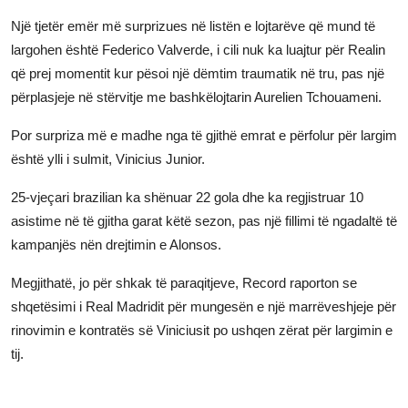
Një tjetër emër më surprizues në listën e lojtarëve që mund të
largohen është Federico Valverde, i cili nuk ka luajtur për Realin
që prej momentit kur pësoi një dëmtim traumatik në tru, pas një
përplasjeje në stërvitje me bashkëlojtarin Aurelien Tchouameni.
Por surpriza më e madhe nga të gjithë emrat e përfolur për largim
është ylli i sulmit, Vinicius Junior.
25-vjeçari brazilian ka shënuar 22 gola dhe ka regjistruar 10
asistime në të gjitha garat këtë sezon, pas një fillimi të ngadaltë të
kampanjës nën drejtimin e Alonsos.
Megjithatë, jo për shkak të paraqitjeve, Record raporton se
shqetësimi i Real Madridit për mungesën e një marrëveshjeje për
rinovimin e kontratës së Viniciusit po ushqen zërat për largimin e
tij.