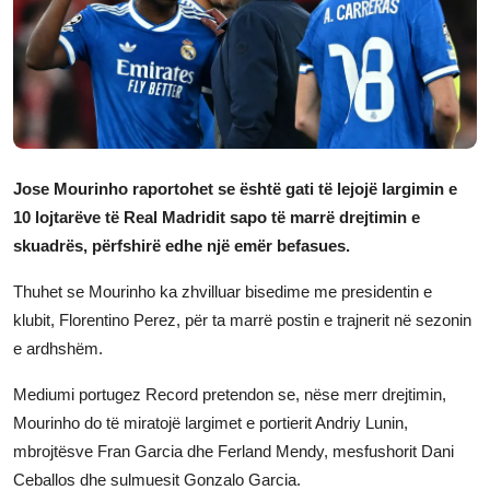
JETA
Gallery
Shqip
Jose Mourinho raportohet se është gati të lejojë largimin e
10 lojtarëve të Real Madridit sapo të marrë drejtimin e
skuadrës, përfshirë edhe një emër befasues.
Thuhet se Mourinho ka zhvilluar bisedime me presidentin e
klubit, Florentino Perez, për ta marrë postin e trajnerit në sezonin
e ardhshëm.
Mediumi portugez Record pretendon se, nëse merr drejtimin,
Mourinho do të miratojë largimet e portierit Andriy Lunin,
mbrojtësve Fran Garcia dhe Ferland Mendy, mesfushorit Dani
Ceballos dhe sulmuesit Gonzalo Garcia.