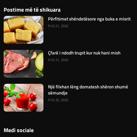
Postime më të shikuara
Përfitimet shëndetësore nga buka e misrit
Prill 21, 2026
Çfarë i ndodh trupit kur nuk hani mish
Prill 21, 2026
Një filxhan lëng domatesh shëron shumë
sëmundje
Prill 20, 2026
Medi sociale