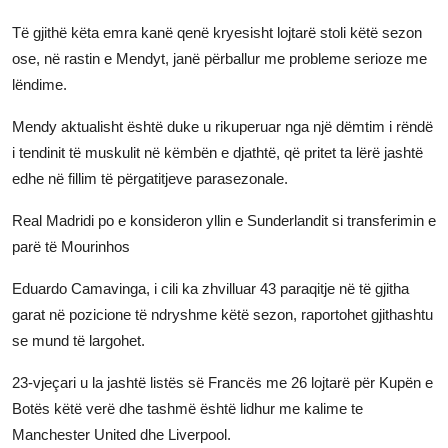
Të gjithë këta emra kanë qenë kryesisht lojtarë stoli këtë sezon
ose, në rastin e Mendyt, janë përballur me probleme serioze me
lëndime.
Mendy aktualisht është duke u rikuperuar nga një dëmtim i rëndë
i tendinit të muskulit në këmbën e djathtë, që pritet ta lërë jashtë
edhe në fillim të përgatitjeve parasezonale.
Real Madridi po e konsideron yllin e Sunderlandit si transferimin e
parë të Mourinhos
Eduardo Camavinga, i cili ka zhvilluar 43 paraqitje në të gjitha
garat në pozicione të ndryshme këtë sezon, raportohet gjithashtu
se mund të largohet.
23-vjeçari u la jashtë listës së Francës me 26 lojtarë për Kupën e
Botës këtë verë dhe tashmë është lidhur me kalime te
Manchester United dhe Liverpool.