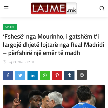
SPORT
Shtëpi
‘Fshesë’ nga Mourinho, i gatshëm t’i
LAJME MAQEDONI
largojë dhjetë lojtarë nga Real Madridi
– përfshirë një emër të madh
SHQIPERI
KOSOVA
maj 23, 2026 - 22:00
LAJME NGA BOTA
SHOWBIZ
SPORT
SHENDETI