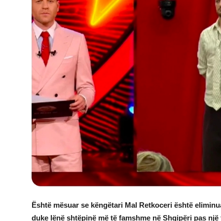
JETA
Gallery
Shqip
Është mësuar se këngëtari Mal Retkoceri është eliminu
duke lënë shtëpinë më të famshme në Shqipëri pas një t