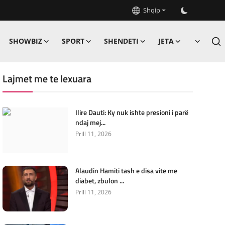
Shqip
SHOWBIZ
SPORT
SHENDETI
JETA
Lajmet me te lexuara
Ilire Dauti: Ky nuk ishte presioni i parë
ndaj mej...
Prill 11, 2026
Alaudin Hamiti tash e disa vite me
diabet, zbulon ...
Prill 11, 2026