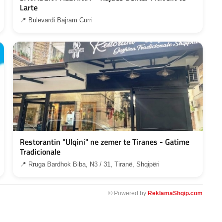
Larte
📍 Bulevardi Bajram Curri
Restorantin "Ulqini" ne zemer te Tiranes - Gatime
Tradicionale
📍 Rruga Bardhok Biba, N3 / 31, Tiranë, Shqipëri
© Powered by
ReklamaShqip.com