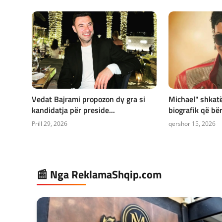
Vedat Bajrami propozon dy gra si
Michael" shkatë
kandidatja për preside...
biografik që bëri
Prill 29, 2026
qershor 15, 2026
📰 Nga ReklamaShqip.com