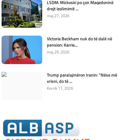
LSDM: Mickoski po çon Maqedoninë
drejt izolimimit ...
maj 27, 2026
Victoria Beckham nuk do të dalë në
pension: Karrie...
maj 29, 2026
Trump paralajmëron Iranin: "Nëse më
vrisni, do të ...
Korrik 11, 2026