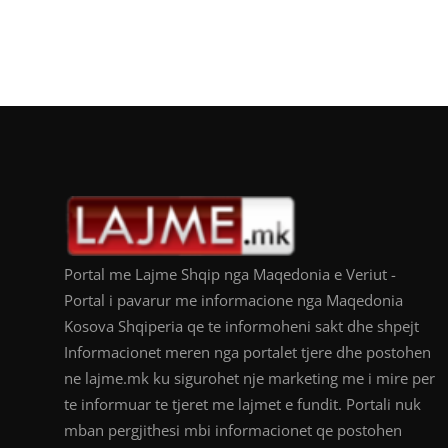
Portal me Lajme Shqip nga Maqedonia e Veriut -
Portal i pavarur me informacione nga Maqedonia
Kosova Shqiperia qe te informoheni sakt dhe shpejt
Informacionet meren nga portalet tjere dhe postohen
ne lajme.mk ku sigurohet nje marketing me i mire per
te informuar te tjeret me lajmet e fundit. Portali nuk
mban pergjithesi mbi informacionet qe postohen