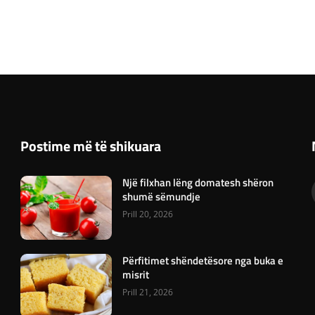
Postime më të shikuara
Një filxhan lëng domatesh shëron
shumë sëmundje
Prill 20, 2026
Përfitimet shëndetësore nga buka e
misrit
Prill 21, 2026