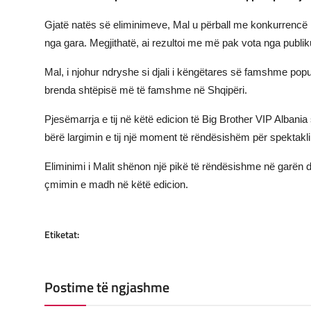
Gjatë natës së eliminimeve, Mal u përball me konkurrencë ng
nga gara. Megjithatë, ai rezultoi me më pak vota nga publik
Mal, i njohur ndryshe si djali i këngëtares së famshme pop
brenda shtëpisë më të famshme në Shqipëri.
Pjesëmarrja e tij në këtë edicion të Big Brother VIP Alban
bërë largimin e tij një moment të rëndësishëm për spektakli
Eliminimi i Malit shënon një pikë të rëndësishme në garën dr
çmimin e madh në këtë edicion.
Etiketat:
Postime të ngjashme