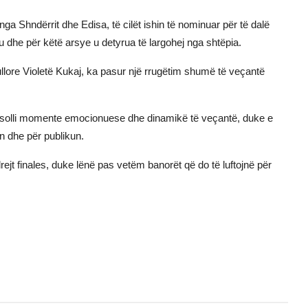
a Shndërrit dhe Edisa, të cilët ishin të nominuar për të dalë
u dhe për këtë arsye u detyrua të largohej nga shtëpia.
ullore Violetë Kukaj, ka pasur një rrugëtim shumë të veçantë
ia solli momente emocionuese dhe dinamikë të veçantë, duke e
n dhe për publikun.
ejt finales, duke lënë pas vetëm banorët që do të luftojnë për