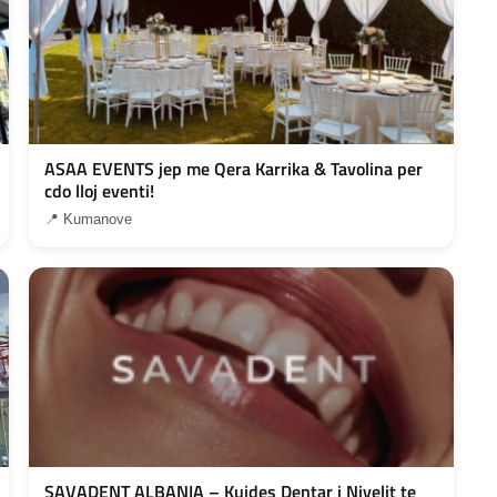
ASAA EVENTS jep me Qera Karrika & Tavolina per
cdo lloj eventi!
📍 Kumanove
SAVADENT ALBANIA – Kujdes Dentar i Nivelit te