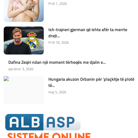
Prill 1, 2026
Ish-trajneri gjerman që ishte afër ta merrte
drejt...
Prill 18, 2026
Dafina Zeqiri ndan një moment tërheqës me djalin e...
qershor 3, 2026
Hungaria akuzon Orbanin për ‘plaçkitje të plotë
të...
maj 5, 2026