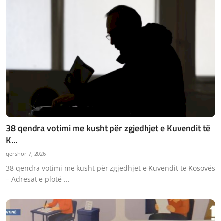
38 qendra votimi me kusht për zgjedhjet e Kuvendit të
K...
qershor 7, 2026
38 qendra votimi me kusht për zgjedhjet e Kuvendit të Kosovës
– Adresat e plotë ...