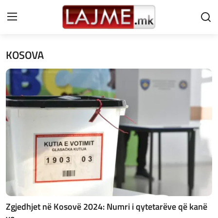
KOSOVA
Shtëpi
LAJME MAQEDONI
SHQIPERI
KOSOVA
LAJME NGA BOTA
SHOWBIZ
SPORT
Zgjedhjet në Kosovë 2024: Numri i qytetarëve që kanë
SHENDETI