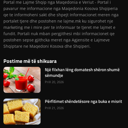
Portal me Lajme Shqip nga Maqedonia e Veriut - Portal i
pavarur me informacione nga Maqedonia Kosova Shqiperia
qe te informoheni sakt dhe shpejt Informacionet meren nga
portalet tjere dhe postohen ne lajme.mk ku sigurohet nje
marketing me i mire per te informuar te tjeret me lajmet e
fundit. Portali nuk mban pergjithesi mbi informacionet qe
postohen sepse gjithcka meret nga Agjensite e Lajmeve
Shqiptare ne Maqedoni Kosova dhe Shqiperi.
Postime më të shikuara
Një filxhan lëng domatesh shëron shumë
sëmundje
Prill 20, 2026
Përfitimet shëndetësore nga buka e misrit
Prill 21, 2026