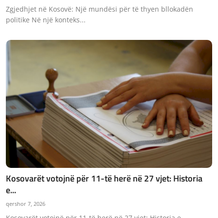
Zgjedhjet në Kosovë: Një mundësi për të thyen bllokadën
politike Në një konteks...
Kosovarët votojnë për 11-të herë në 27 vjet: Historia
e...
qershor 7, 2026
Kosovarët votojnë për 11-të herë në 27 vjet: Historia e