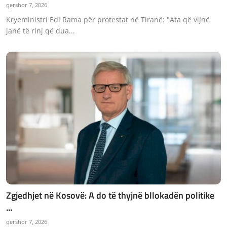
qershor 7, 2026
Kryeministri Edi Rama për protestat në Tiranë: "Ata që vijnë
janë të rinj që dua...
Zgjedhjet në Kosovë: A do të thyjnë bllokadën politike
...
qershor 7, 2026