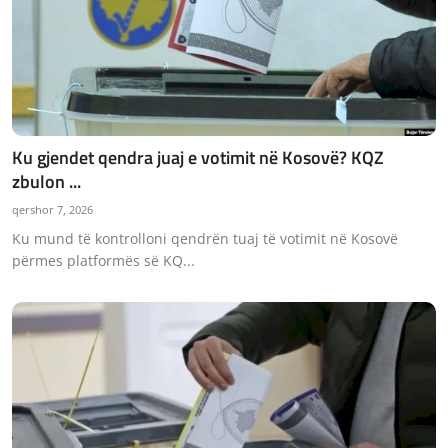
Ku gjendet qendra juaj e votimit në Kosovë? KQZ
zbulon ...
qershor 7, 2026
Ku mund të kontrolloni qendrën tuaj të votimit në Kosovë
përmes platformës së KQ...