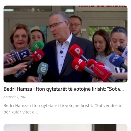
Bedri Hamza i fton qytetarët të votojnë lirisht: "Sot v...
qershor 7, 2026
Bedri Hamza i fton qytetarët të votojnë lirisht: "Sot vendosim
për katër vitet e...