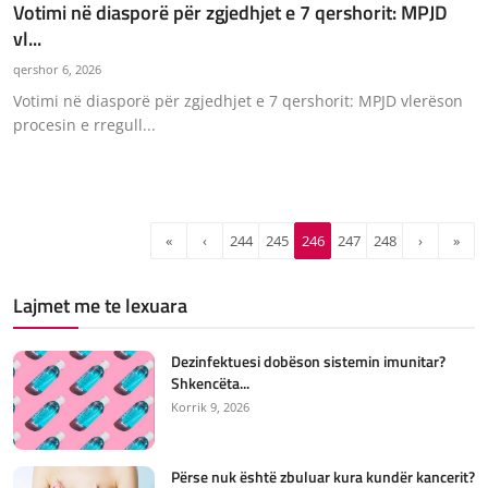
Votimi në diasporë për zgjedhjet e 7 qershorit: MPJD
vl...
qershor 6, 2026
Votimi në diasporë për zgjedhjet e 7 qershorit: MPJD vlerëson
procesin e rregull...
«
‹
244
245
246
247
248
›
»
Lajmet me te lexuara
Dezinfektuesi dobëson sistemin imunitar?
Shkencëta...
Korrik 9, 2026
Përse nuk është zbuluar kura kundër kancerit?