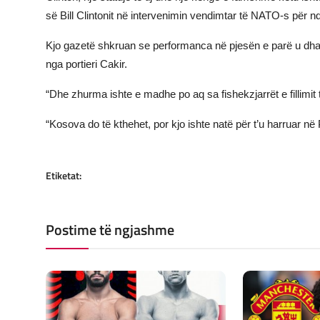
së Bill Clintonit në intervenimin vendimtar të NATO-s për
Kjo gazetë shkruan se performanca në pjesën e parë u dha s
nga portieri Cakir.
“Dhe zhurma ishte e madhe po aq sa fishekzjarrët e fillimit 
“Kosova do të kthehet, por kjo ishte natë për t’u harruar në
Etiketat:
Postime të ngjashme