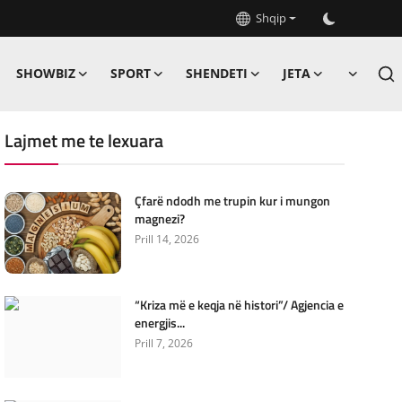
Shqip
SHOWBIZ
SPORT
SHENDETI
JETA
Lajmet me te lexuara
Çfarë ndodh me trupin kur i mungon
magnezi?
Prill 14, 2026
“Kriza më e keqja në histori”/ Agjencia e
energjis...
Prill 7, 2026