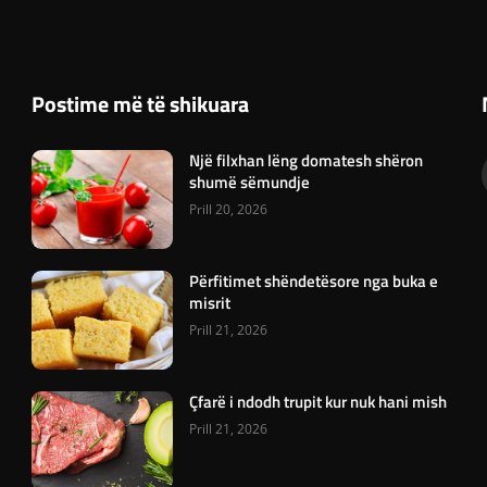
Postime më të shikuara
Një filxhan lëng domatesh shëron
shumë sëmundje
Prill 20, 2026
Përfitimet shëndetësore nga buka e
misrit
Prill 21, 2026
Çfarë i ndodh trupit kur nuk hani mish
Prill 21, 2026