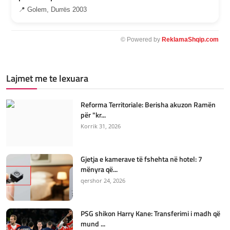
📍 Golem, Durrës 2003
© Powered by
ReklamaShqip.com
Lajmet me te lexuara
Reforma Territoriale: Berisha akuzon Ramën
për "kr...
Korrik 31, 2026
Gjetja e kamerave të fshehta në hotel: 7
mënyra që...
qershor 24, 2026
PSG shikon Harry Kane: Transferimi i madh që
mund ...