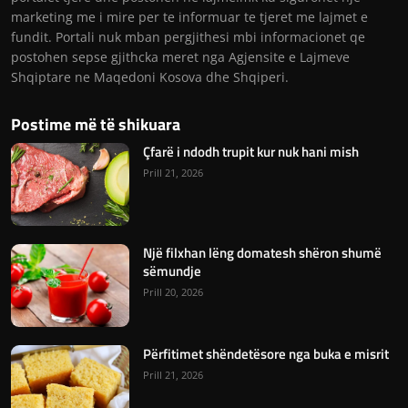
marketing me i mire per te informuar te tjeret me lajmet e
fundit. Portali nuk mban pergjithesi mbi informacionet qe
postohen sepse gjithcka meret nga Agjensite e Lajmeve
Shqiptare ne Maqedoni Kosova dhe Shqiperi.
Postime më të shikuara
Çfarë i ndodh trupit kur nuk hani mish
Prill 21, 2026
Një filxhan lëng domatesh shëron shumë
sëmundje
Prill 20, 2026
Përfitimet shëndetësore nga buka e misrit
Prill 21, 2026