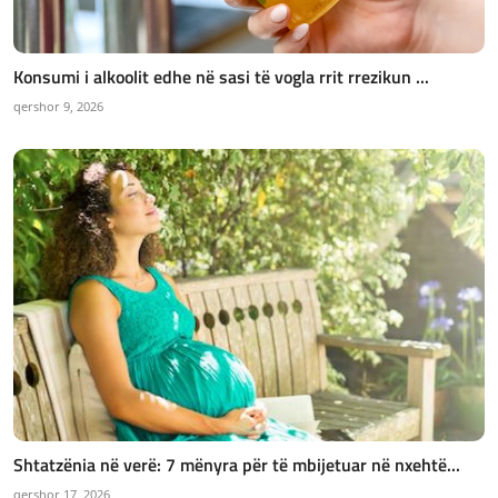
Konsumi i alkoolit edhe në sasi të vogla rrit rrezikun ...
qershor 9, 2026
Shtatzënia në verë: 7 mënyra për të mbijetuar në nxehtë...
qershor 17, 2026