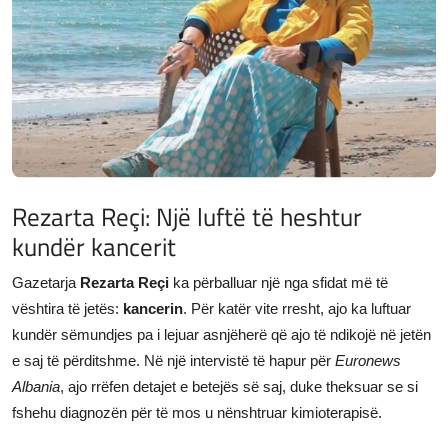
JETA
Gallery
Shqip
Rezarta Reçi: Një luftë të heshtur
kundër kancerit
Gazetarja
Rezarta Reçi
ka përballuar një nga sfidat më të
vështira të jetës:
kancerin
. Për katër vite rresht, ajo ka luftuar
kundër sëmundjes pa i lejuar asnjëherë që ajo të ndikojë në jetën
e saj të përditshme. Në një intervistë të hapur për
Euronews
Albania
, ajo rrëfen detajet e betejës së saj, duke theksuar se si
fshehu diagnozën për të mos u nënshtruar kimioterapisë.