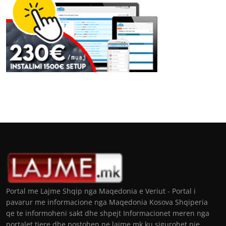
Portal me Lajme Shqip nga Maqedonia e Veriut - Portal i
pavarur me informacione nga Maqedonia Kosova Shqiperia
qe te informoheni sakt dhe shpejt Informacionet meren nga
portalet tjere dhe postohen ne lajme.mk ku sigurohet nje