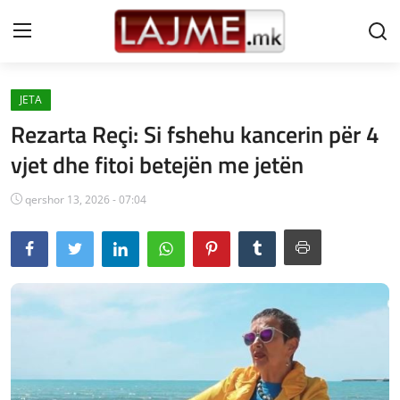
JETA
Shtëpi
Rezarta Reçi: Si fshehu kancerin për 4
LAJME MAQEDONI
vjet dhe fitoi betejën me jetën
SHQIPERI
qershor 13, 2026 - 07:04
KOSOVA
LAJME NGA BOTA
SHOWBIZ
SPORT
SHENDETI