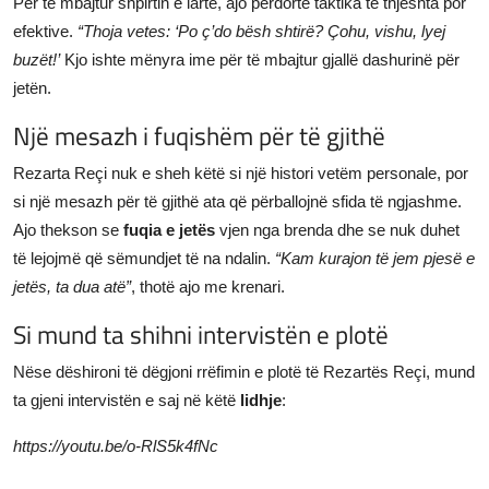
Për të mbajtur shpirtin e lartë, ajo përdorte taktika të thjeshta por
efektive.
“Thoja vetes: ‘Po ç’do bësh shtirë? Çohu, vishu, lyej
buzët!’
Kjo ishte mënyra ime për të mbajtur gjallë dashurinë për
jetën.
Një mesazh i fuqishëm për të gjithë
Rezarta Reçi nuk e sheh këtë si një histori vetëm personale, por
si një mesazh për të gjithë ata që përballojnë sfida të ngjashme.
Ajo thekson se
fuqia e jetës
vjen nga brenda dhe se nuk duhet
të lejojmë që sëmundjet të na ndalin.
“Kam kurajon të jem pjesë e
jetës, ta dua atë”
, thotë ajo me krenari.
Si mund ta shihni intervistën e plotë
Nëse dëshironi të dëgjoni rrëfimin e plotë të Rezartës Reçi, mund
ta gjeni intervistën e saj në këtë
lidhje
:
https://youtu.be/o-RlS5k4fNc