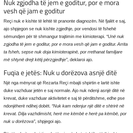
Nuk zgjodha të jem e goditur, por e mora
vesh që jam e goditur
Reçi nuk e kishte të lehtë të pranonte diagnozën. Në fjalët e saj,
ajo shpjegon se nuk kishte zgjedhje, por vendosi të fshehë
sëmundjen për të shmangur trajtimin me kimioterapi.
“Unë nuk
zgjodha të jem e goditur, por e mora vesh që jam e goditur. Arrita
ta fsheh, sepse nuk doja kimioterapinë, por rrethanat familjare
më shtynë drejt këtij përzgjedhje”
, deklaroi ajo.
Fuqia e jetës: Nuk u dorëzova asnjë ditë
Një nga mënyrat që Rezarta Reçi mbajti shpirtin e lartë ishte
duke vazhduar jetën e saj normale. Ajo nuk ndenji asnjë ditë në
krevat, duke vazhduar aktivitetet e saj të përditshme, edhe pse
ndonjëherë ndihej dobët.
“Nuk kam ndenjur një ditë e shtrirë në
krevat. Dilja vazhdimisht, herë me këmbë e herë pa këmbë, por
nuk u dorëzova”
, shpjegoi ajo.