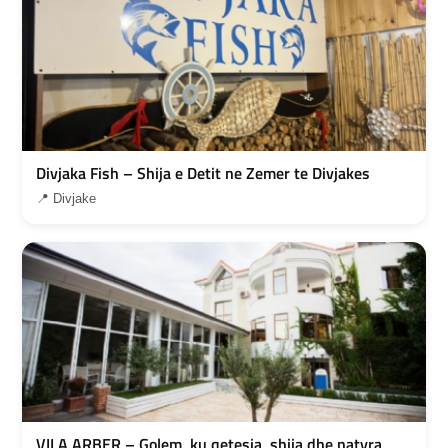
Divjaka Fish – Shija e Detit ne Zemer te Divjakes
📍 Divjake
VILA ARBER – Golem, ku qetesia, shija dhe natyra